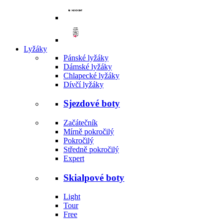
Lyžáky
Pánské lyžáky
Dámské lyžáky
Chlapecké lyžáky
Dívčí lyžáky
Sjezdové boty
Začátečník
Mírně pokročilý
Pokročilý
Středně pokročilý
Expert
Skialpové boty
Light
Tour
Free