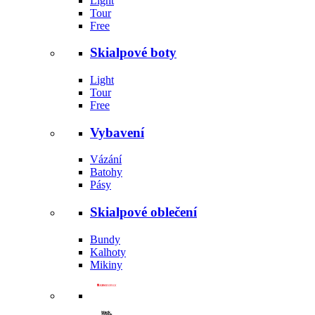
Light
Tour
Free
Skialpové boty
Light
Tour
Free
Vybavení
Vázání
Batohy
Pásy
Skialpové oblečení
Bundy
Kalhoty
Mikiny