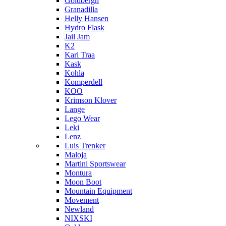
Goldbergh
Granadilla
Helly Hansen
Hydro Flask
Jail Jam
K2
Kari Traa
Kask
Kohla
Komperdell
KOO
Krimson Klover
Lange
Lego Wear
Leki
Lenz
Luis Trenker
Maloja
Martini Sportswear
Montura
Moon Boot
Mountain Equipment
Movement
Newland
NIXSKI