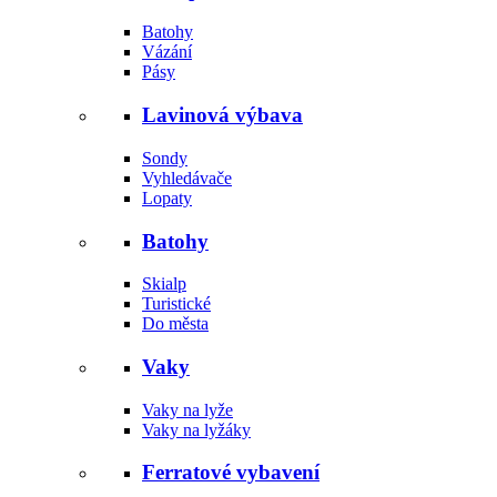
Batohy
Vázání
Pásy
Lavinová výbava
Sondy
Vyhledávače
Lopaty
Batohy
Skialp
Turistické
Do města
Vaky
Vaky na lyže
Vaky na lyžáky
Ferratové vybavení