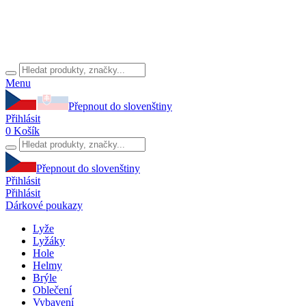
Menu
Přepnout do slovenštiny
Přihlásit
0
Košík
Přepnout do slovenštiny
Přihlásit
Přihlásit
Dárkové poukazy
Lyže
Lyžáky
Hole
Helmy
Brýle
Oblečení
Vybavení