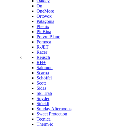
Oakley
On
OneMore
Ortovox
Patagonia
Phenix
PinBina
Poivre Blanc
Pomoca
R-JET
Racer
Reusch
RH+
Salomon
Scarpa
Schöffel
Scott
Sidas
Ski Trab
Spyder
Stöckli
Sunday Afternoons
Sweet Protection
Tecnica
Therm-ic