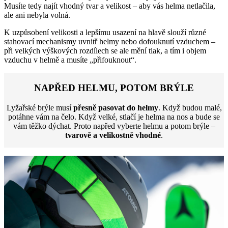
Musíte tedy najít vhodný tvar a velikost – aby vás helma netlačila,
ale ani nebyla volná.
K uzpůsobení velikosti a lepšímu usazení na hlavě slouží různé
stahovací mechanismy uvnitř helmy nebo dofouknutí vzduchem –
při velkých výškových rozdílech se ale mění tlak, a tím i objem
vzduchu v helmě a musíte „přifouknout“.
NAPŘED HELMU, POTOM BRÝLE
Lyžařské brýle musí
přesně pasovat do helmy
. Když budou malé,
potáhne vám na čelo. Když velké, stlačí je helma na nos a bude se
vám těžko dýchat. Proto napřed vyberte helmu a potom brýle –
tvarově a velikostně vhodné
.