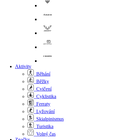
Aktivity
Běhání
Běžky
Cvičení
Cyklistika
Ferraty
Lyžování
Skialpinismus
Turistika
Volný čas
Značky