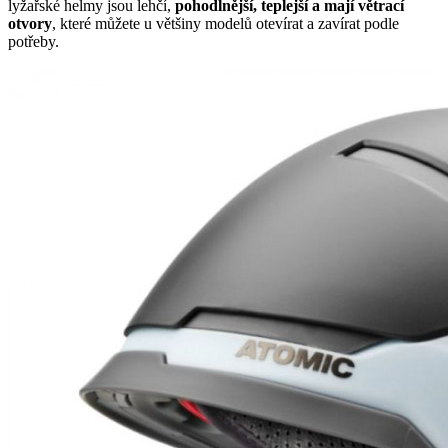
lyžařské helmy jsou lehčí,
pohodlnější, teplejší a mají větrací
otvory
, které můžete u většiny modelů otevírat a zavírat podle
potřeby.