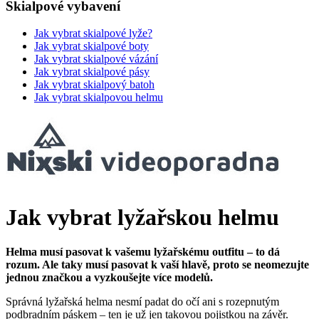
Skialpové vybavení
Jak vybrat skialpové lyže?
Jak vybrat skialpové boty
Jak vybrat skialpové vázání
Jak vybrat skialpové pásy
Jak vybrat skialpový batoh
Jak vybrat skialpovou helmu
Jak vybrat lyžařskou helmu
Helma musí pasovat k vašemu lyžařskému outfitu – to dá
rozum. Ale taky musí pasovat k vaší hlavě, proto se neomezujte
jednou značkou a vyzkoušejte více modelů.
Správná lyžařská helma nesmí padat do očí ani s rozepnutým
podbradním páskem – ten je už jen takovou pojistkou na závěr.