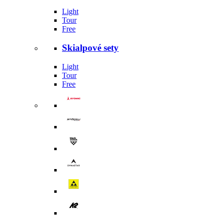
Light
Tour
Free
Skialpové sety
Light
Tour
Free