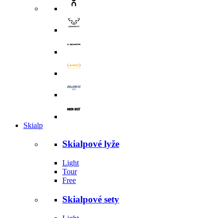
Skialp
Skialpové lyže
Light
Tour
Free
Skialpové sety