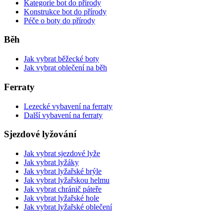
Kategorie bot do přírody
Konstrukce bot do přírody
Péče o boty do přírody
Běh
Jak vybrat běžecké boty
Jak vybrat oblečení na běh
Ferraty
Lezecké vybavení na ferraty
Další vybavení na ferraty
Sjezdové lyžování
Jak vybrat sjezdové lyže
Jak vybrat lyžáky
Jak vybrat lyžařské brýle
Jak vybrat lyžařskou helmu
Jak vybrat chránič páteře
Jak vybrat lyžařské hole
Jak vybrat lyžařské oblečení