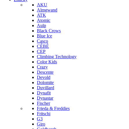
AKU
Almgwand
ATK
Atomic
Aulp
Black Crows
Blue Ice
Casco
CÉBÉ
CEP
Climbing Technology
Color Kids
Crazy
Descente
Devold
Dolomite
Duvillard
Dynafit
Dynastar
Fischer
Frieda & Freddies
Fritschi
G3
Giro