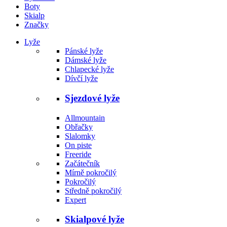
Boty
Skialp
Značky
Lyže
Pánské lyže
Dámské lyže
Chlapecké lyže
Dívčí lyže
Sjezdové lyže
Allmountain
Obřačky
Slalomky
On piste
Freeride
Začátečník
Mírně pokročilý
Pokročilý
Středně pokročilý
Expert
Skialpové lyže