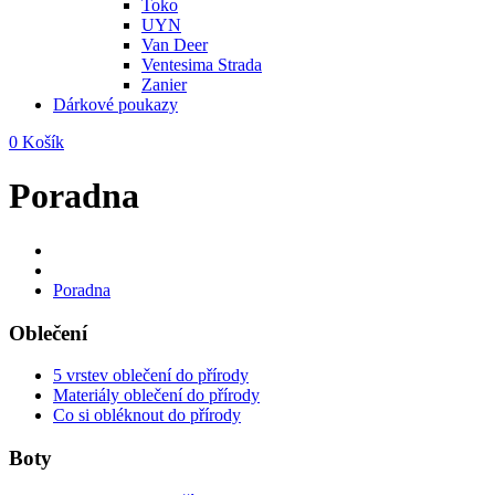
Toko
UYN
Van Deer
Ventesima Strada
Zanier
Dárkové poukazy
0
Košík
Poradna
Poradna
Oblečení
5 vrstev oblečení do přírody
Materiály oblečení do přírody
Co si obléknout do přírody
Boty