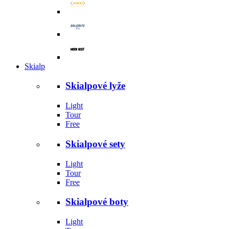
Skialp
Skialpové lyže
Light
Tour
Free
Skialpové sety
Light
Tour
Free
Skialpové boty
Light