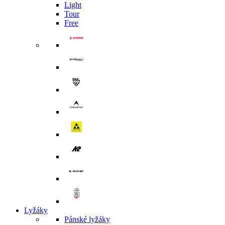
Light
Tour
Free
Lyžáky
Pánské lyžáky