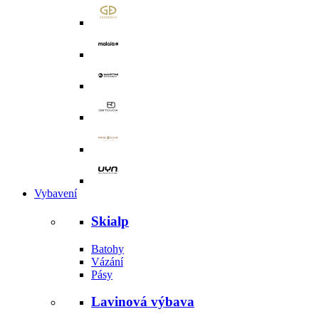
Vybavení
Skialp
Batohy
Vázání
Pásy
Lavinová výbava