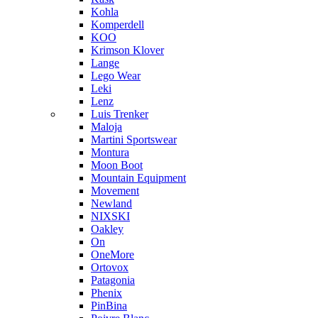
Kohla
Komperdell
KOO
Krimson Klover
Lange
Lego Wear
Leki
Lenz
Luis Trenker
Maloja
Martini Sportswear
Montura
Moon Boot
Mountain Equipment
Movement
Newland
NIXSKI
Oakley
On
OneMore
Ortovox
Patagonia
Phenix
PinBina