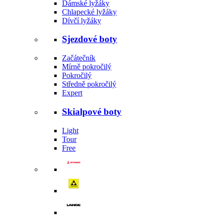
Dámské lyžáky
Chlapecké lyžáky
Dívčí lyžáky
Sjezdové boty
Začátečník
Mírně pokročilý
Pokročilý
Středně pokročilý
Expert
Skialpové boty
Light
Tour
Free