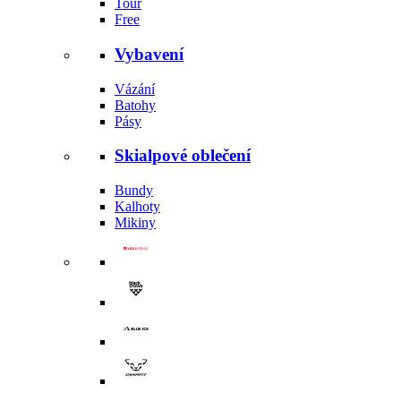
Tour
Free
Vybavení
Vázání
Batohy
Pásy
Skialpové oblečení
Bundy
Kalhoty
Mikiny