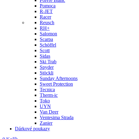
Poivre Blanc
Pomoca
R-JET
Racer
Reusch
RH+
Salomon
Scarpa
Schöffel
Scott
Sidas
Ski Trab
Spyder
Stöckli
Sunday Afternoons
Sweet Protection
Tecnica
Therm-ic
Toko
UYN
Van Deer
Ventesima Strada
Zanier
Dárkové poukazy