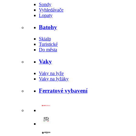
Sondy
Vyhledávače
Lopaty
Batohy
Skialp
Turistické
Do města
Vaky
Vaky na lyže
Vaky na lyžáky
Ferratové vybavení