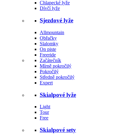
Chlapecké lyže
Dívčí lyže
Sjezdové lyže
Allmountain
Obřačky
Slalomky
On piste
Freeride
Začátečník
Mírně pokročilý
Pokročilý
Středně pokročilý
Expert
Skialpové lyže
Light
Tour
Free
Skialpové sety