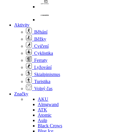
Aktivity
Běhání
Běžky
Cvičení
Cyklistika
Ferraty
Lyžování
Skialpinismus
Turistika
Volný čas
Značky
AKU
Almgwand
ATK
Atomic
Aulp
Black Crows
Blue Ice