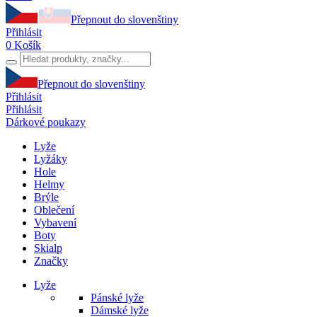
Přepnout do slovenštiny
Přihlásit
0
Košík
Přepnout do slovenštiny
Přihlásit
Přihlásit
Dárkové poukazy
Lyže
Lyžáky
Hole
Helmy
Brýle
Oblečení
Vybavení
Boty
Skialp
Značky
Lyže
Pánské lyže
Dámské lyže