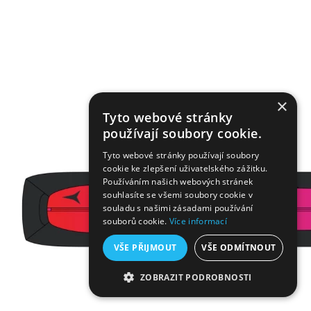
×
Tyto webové stránky
používají soubory cookie.
Tyto webové stránky používají soubory
cookie ke zlepšení uživatelského zážitku.
Používáním našich webových stránek
souhlasíte se všemi soubory cookie v
souladu s našimi zásadami používání
souborů cookie.
Více informací
VŠE PŘIJMOUT
VŠE ODMÍTNOUT
ZOBRAZIT PODROBNOSTI
NEZBYTNĚ NUTNÉ SOUBORY