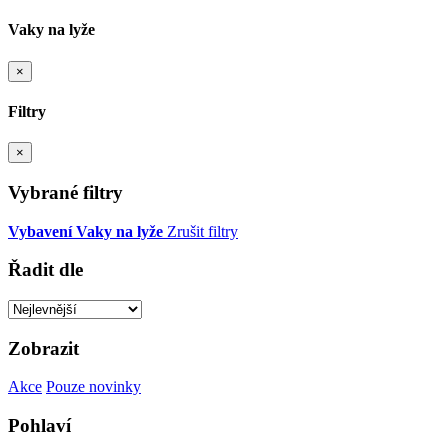
Vaky na lyže
×
Filtry
×
Vybrané filtry
Vybavení
Vaky na lyže
Zrušit filtry
Řadit dle
Zobrazit
Akce
Pouze novinky
Pohlaví