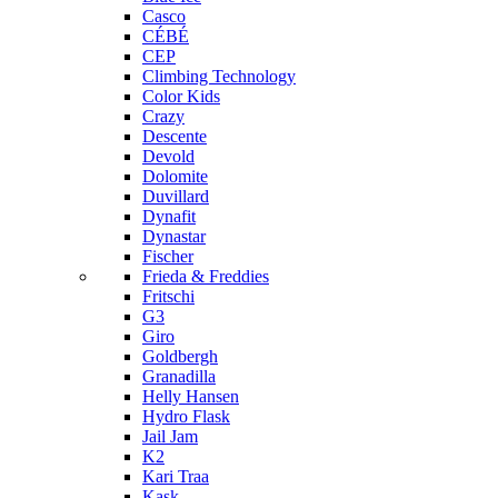
Casco
CÉBÉ
CEP
Climbing Technology
Color Kids
Crazy
Descente
Devold
Dolomite
Duvillard
Dynafit
Dynastar
Fischer
Frieda & Freddies
Fritschi
G3
Giro
Goldbergh
Granadilla
Helly Hansen
Hydro Flask
Jail Jam
K2
Kari Traa
Kask