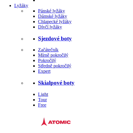
Lyžáky
Pánské lyžáky
Dámské lyžáky
Chlapecké lyžáky
Dívčí lyžáky
Sjezdové boty
Začátečník
Mírně pokročilý
Pokročilý
Středně pokročilý
Expert
Skialpové boty
Light
Tour
Free