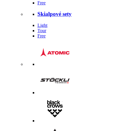
Free
Skialpové sety
Light
Tour
Free