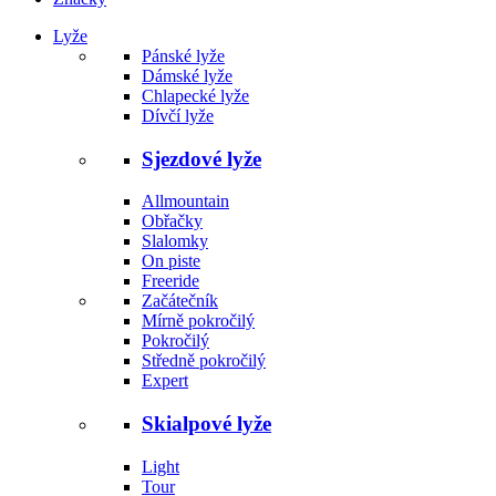
Lyže
Pánské lyže
Dámské lyže
Chlapecké lyže
Dívčí lyže
Sjezdové lyže
Allmountain
Obřačky
Slalomky
On piste
Freeride
Začátečník
Mírně pokročilý
Pokročilý
Středně pokročilý
Expert
Skialpové lyže
Light
Tour