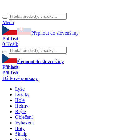
Menu
Přepnout do slovenštiny
Přihlásit
0
Košík
Přepnout do slovenštiny
Přihlásit
Přihlásit
Dárkové poukazy
Lyže
Lyžáky
Hole
Helmy
Brýle
Oblečení
Vybavení
Boty
Skialp
Značky