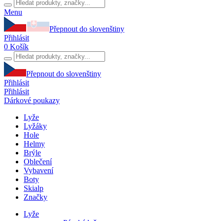
Menu
Přepnout do slovenštiny
Přihlásit
0
Košík
Přepnout do slovenštiny
Přihlásit
Přihlásit
Dárkové poukazy
Lyže
Lyžáky
Hole
Helmy
Brýle
Oblečení
Vybavení
Boty
Skialp
Značky
Lyže