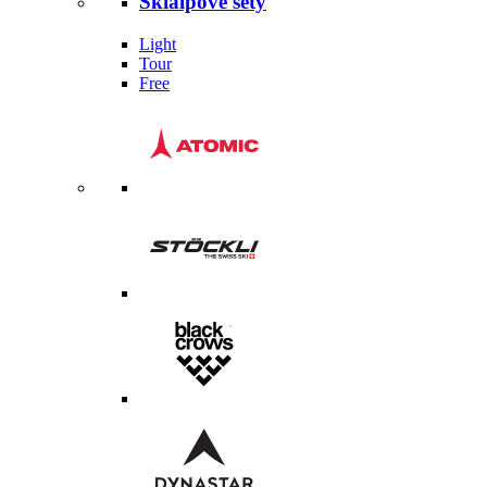
Skialpové sety
Light
Tour
Free