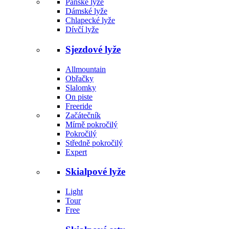
Pánské lyže
Dámské lyže
Chlapecké lyže
Dívčí lyže
Sjezdové lyže
Allmountain
Obřačky
Slalomky
On piste
Freeride
Začátečník
Mírně pokročilý
Pokročilý
Středně pokročilý
Expert
Skialpové lyže
Light
Tour
Free