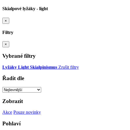
Skialpové lyžáky - light
×
Filtry
×
Vybrané filtry
Lyžáky
Light
Skialpinismus
Zrušit filtry
Řadit dle
Zobrazit
Akce
Pouze novinky
Pohlaví