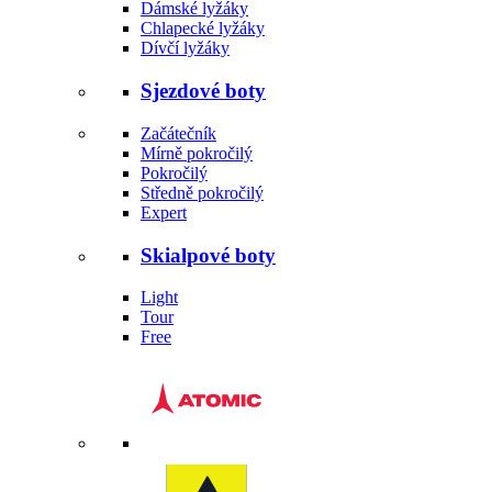
Dámské lyžáky
Chlapecké lyžáky
Dívčí lyžáky
Sjezdové boty
Začátečník
Mírně pokročilý
Pokročilý
Středně pokročilý
Expert
Skialpové boty
Light
Tour
Free