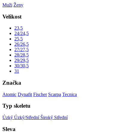
Muži
Ženy
Velikost
23,5
24/24,5
25,5
26/26,5
27/27,5
28/28,5
29/29,5
30/30,5
31
Značka
Atomic
Dynafit
Fischer
Scarpa
Tecnica
Typ skeletu
Úzký
Úzký/Střední
Široký
Střední
Sleva