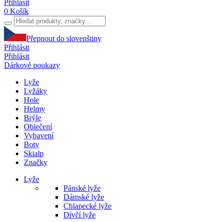
Přihlásit
0
Košík
Přepnout do slovenštiny
Přihlásit
Přihlásit
Dárkové poukazy
Lyže
Lyžáky
Hole
Helmy
Brýle
Oblečení
Vybavení
Boty
Skialp
Značky
Lyže
Pánské lyže
Dámské lyže
Chlapecké lyže
Dívčí lyže