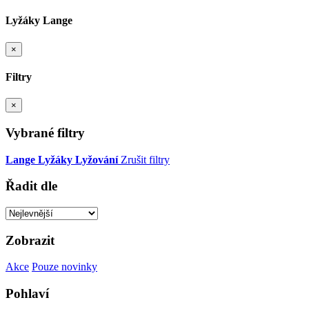
Lyžáky Lange
×
Filtry
×
Vybrané filtry
Lange
Lyžáky
Lyžování
Zrušit filtry
Řadit dle
Zobrazit
Akce
Pouze novinky
Pohlaví