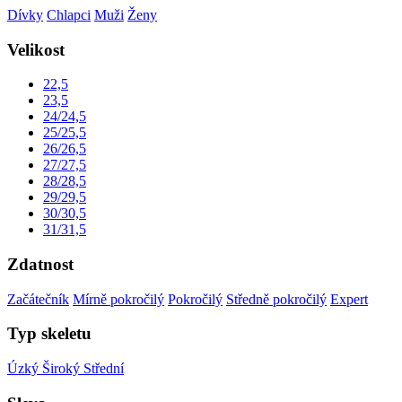
Dívky
Chlapci
Muži
Ženy
Velikost
22,5
23,5
24/24,5
25/25,5
26/26,5
27/27,5
28/28,5
29/29,5
30/30,5
31/31,5
Zdatnost
Začátečník
Mírně pokročilý
Pokročilý
Středně pokročilý
Expert
Typ skeletu
Úzký
Široký
Střední