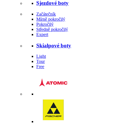
Sjezdové boty
Začátečník
Mírně pokročilý
Pokročilý
Středně pokročilý
Expert
Skialpové boty
Light
Tour
Free