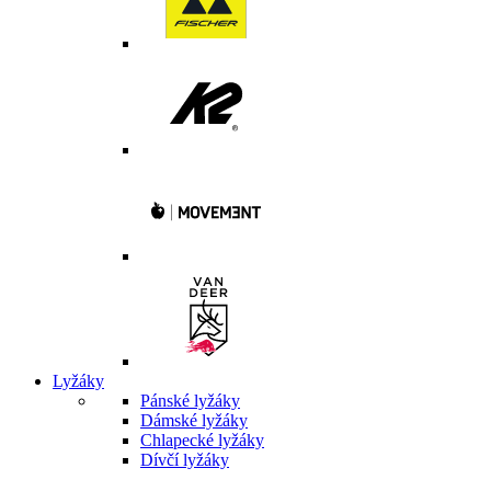
Lyžáky
Pánské lyžáky
Dámské lyžáky
Chlapecké lyžáky
Dívčí lyžáky