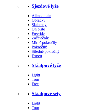
Sjezdové lyže
Allmountain
Obřačky
Slalomky
On piste
Freeride
Začátečník
Mírně pokročilý
Pokročilý
Středně pokročilý
Expert
Skialpové lyže
Light
Tour
Free
Skialpové sety
Light
Tour