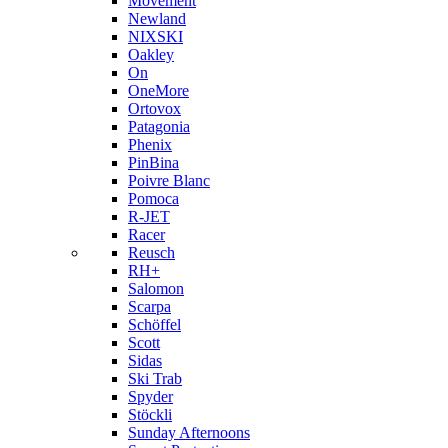
Movement
Newland
NIXSKI
Oakley
On
OneMore
Ortovox
Patagonia
Phenix
PinBina
Poivre Blanc
Pomoca
R-JET
Racer
Reusch
RH+
Salomon
Scarpa
Schöffel
Scott
Sidas
Ski Trab
Spyder
Stöckli
Sunday Afternoons