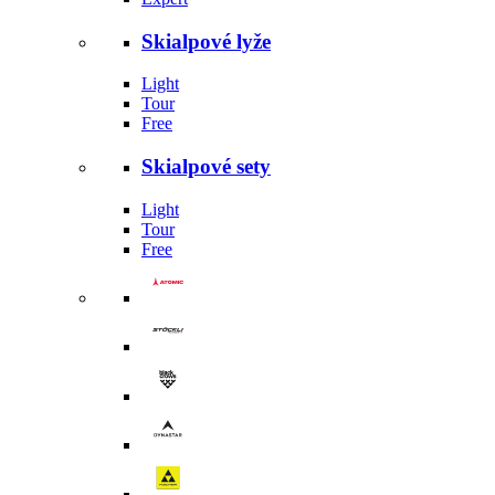
Skialpové lyže
Light
Tour
Free
Skialpové sety
Light
Tour
Free