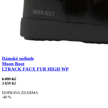
Dámské sněhule
Moon Boot
LTRACK FAUX FUR HIGH WP
6 099 Kč
3 659 Kč
DOPRAVA ZDARMA
-40 %