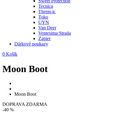
Sweet Protection
Tecnica
Therm-ic
Toko
UYN
Van Deer
Ventesima Strada
Zanier
Dárkové poukazy
0
Košík
Moon Boot
Moon Boot
DOPRAVA ZDARMA
-40 %