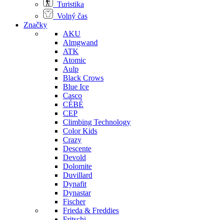
Turistika
Volný čas
Značky
AKU
Almgwand
ATK
Atomic
Aulp
Black Crows
Blue Ice
Casco
CÉBÉ
CEP
Climbing Technology
Color Kids
Crazy
Descente
Devold
Dolomite
Duvillard
Dynafit
Dynastar
Fischer
Frieda & Freddies
Fritschi