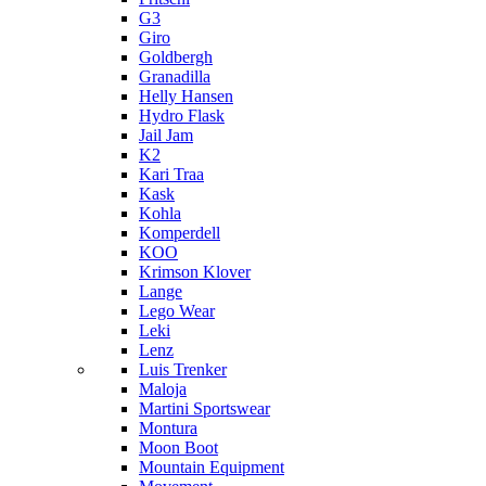
G3
Giro
Goldbergh
Granadilla
Helly Hansen
Hydro Flask
Jail Jam
K2
Kari Traa
Kask
Kohla
Komperdell
KOO
Krimson Klover
Lange
Lego Wear
Leki
Lenz
Luis Trenker
Maloja
Martini Sportswear
Montura
Moon Boot
Mountain Equipment