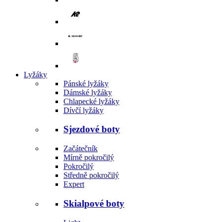
Lyžáky
Pánské lyžáky
Dámské lyžáky
Chlapecké lyžáky
Dívčí lyžáky
Sjezdové boty
Začátečník
Mírně pokročilý
Pokročilý
Středně pokročilý
Expert
Skialpové boty