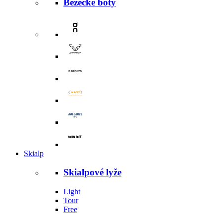
Běžecké boty
Skialp
Skialpové lyže
Light
Tour
Free