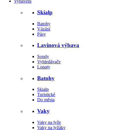
Vybavení
Skialp
Batohy
Vázání
Pásy
Lavinová výbava
Sondy
Vyhledávače
Lopaty
Batohy
Skialp
Turistické
Do města
Vaky
Vaky na lyže
Vaky na lyžáky