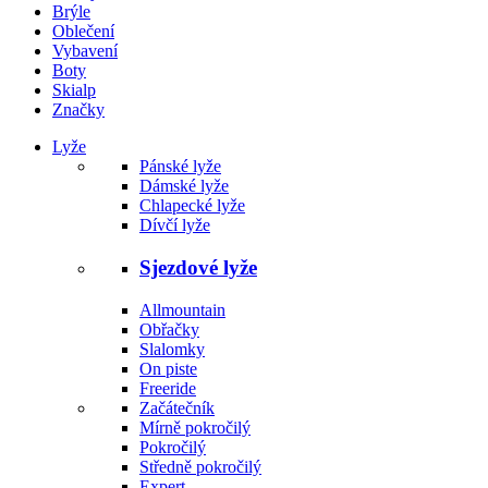
Brýle
Oblečení
Vybavení
Boty
Skialp
Značky
Lyže
Pánské lyže
Dámské lyže
Chlapecké lyže
Dívčí lyže
Sjezdové lyže
Allmountain
Obřačky
Slalomky
On piste
Freeride
Začátečník
Mírně pokročilý
Pokročilý
Středně pokročilý
Expert