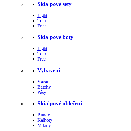
Skialpové sety
Light
Tour
Free
Skialpové boty
Light
Tour
Free
Vybavení
Vázání
Batohy
Pásy
Skialpové oblečení
Bundy
Kalhoty
Mikiny