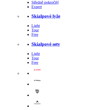
Středně pokročilý
Expert
Skialpové lyže
Light
Tour
Free
Skialpové sety
Light
Tour
Free