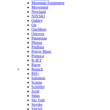
Mountain Equipment
Movement
Newland
NIXSKI
Oakley
On
OneMore
Ortovox
Patagonia
Phenix
PinBina
Poivre Blanc
Pomoca
R-JET
Racer
Reusch
RH+
Salomon
Scarpa
Schöffel
Scott
Sidas
Ski Trab
Spyder
Stöckli