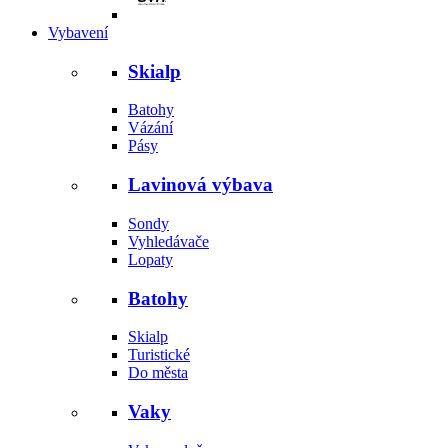
Vybavení
Skialp
Batohy
Vázání
Pásy
Lavinová výbava
Sondy
Vyhledávače
Lopaty
Batohy
Skialp
Turistické
Do města
Vaky