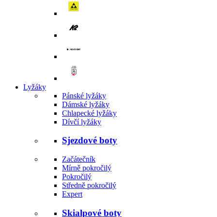
Lyžáky
Pánské lyžáky
Dámské lyžáky
Chlapecké lyžáky
Dívčí lyžáky
Sjezdové boty
Začátečník
Mírně pokročilý
Pokročilý
Středně pokročilý
Expert
Skialpové boty