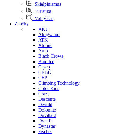
Skialpinismus
Turistika
Volný čas
Značky
AKU
Almgwand
ATK
Atomic
Aulp
Black Crows
Blue Ice
Casco
CÉBÉ
CEP
Climbing Technology
Color Kids
Crazy
Descente
Devold
Dolomite
Duvillard
Dynafit
Dynastar
Fischer