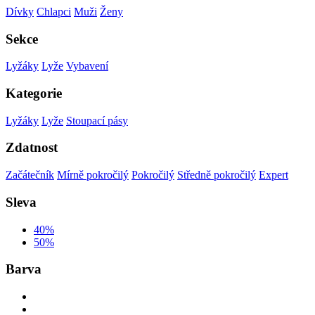
Dívky
Chlapci
Muži
Ženy
Sekce
Lyžáky
Lyže
Vybavení
Kategorie
Lyžáky
Lyže
Stoupací pásy
Zdatnost
Začátečník
Mírně pokročilý
Pokročilý
Středně pokročilý
Expert
Sleva
40%
50%
Barva