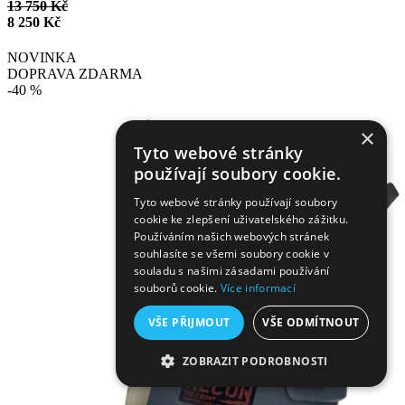
13 750 Kč
8 250 Kč
NOVINKA
DOPRAVA ZDARMA
-40 %
×
Tyto webové stránky
používají soubory cookie.
Tyto webové stránky používají soubory
cookie ke zlepšení uživatelského zážitku.
Používáním našich webových stránek
souhlasíte se všemi soubory cookie v
souladu s našimi zásadami používání
souborů cookie.
Více informací
VŠE PŘIJMOUT
VŠE ODMÍTNOUT
ZOBRAZIT PODROBNOSTI
NEZBYTNĚ NUTNÉ SOUBORY