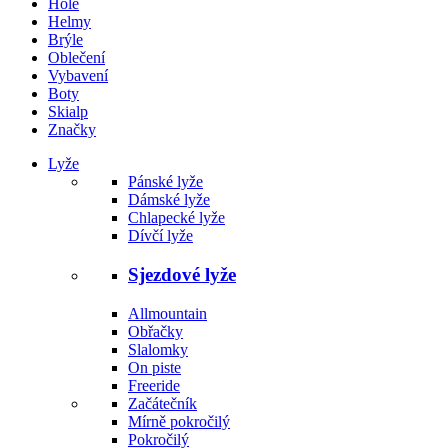
Hole
Helmy
Brýle
Oblečení
Vybavení
Boty
Skialp
Značky
Lyže
Pánské lyže
Dámské lyže
Chlapecké lyže
Dívčí lyže
Sjezdové lyže
Allmountain
Obřačky
Slalomky
On piste
Freeride
Začátečník
Mírně pokročilý
Pokročilý