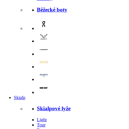
Běžecké boty
Skialp
Skialpové lyže
Light
Tour