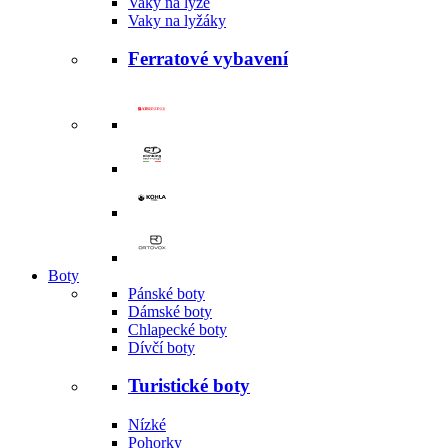
Vaky na lyže
Vaky na lyžáky
Ferratové vybavení
Boty
Pánské boty
Dámské boty
Chlapecké boty
Dívčí boty
Turistické boty
Nízké
Pohorky