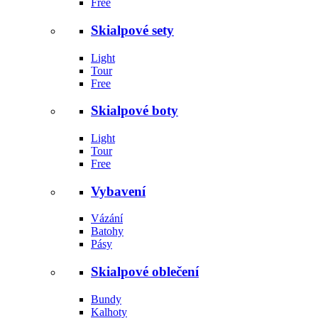
Free
Skialpové sety
Light
Tour
Free
Skialpové boty
Light
Tour
Free
Vybavení
Vázání
Batohy
Pásy
Skialpové oblečení
Bundy
Kalhoty