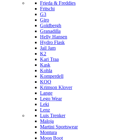
Frieda & Freddies
Fritschi
G3
Giro
Goldbergh
Granadilla
Helly Hansen
Hydro Flask
Jail Jam
K2
Kari Traa
Kask
Kohla
Komperdell
KOO
Krimson Klover
Lange
Lego Wear
Leki
Lenz
Luis Trenker
Maloja
Martini Sportswear
Montura
Moon Boot