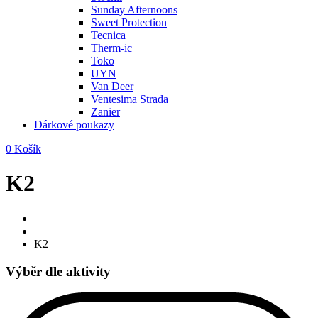
Sunday Afternoons
Sweet Protection
Tecnica
Therm-ic
Toko
UYN
Van Deer
Ventesima Strada
Zanier
Dárkové poukazy
0
Košík
K2
K2
Výběr dle aktivity