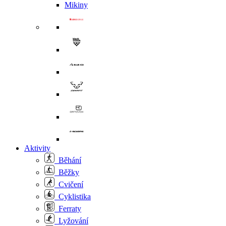
Mikiny
Aktivity
Běhání
Běžky
Cvičení
Cyklistika
Ferraty
Lyžování