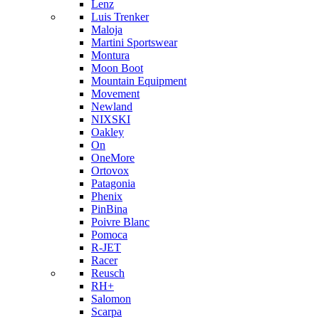
Lenz
Luis Trenker
Maloja
Martini Sportswear
Montura
Moon Boot
Mountain Equipment
Movement
Newland
NIXSKI
Oakley
On
OneMore
Ortovox
Patagonia
Phenix
PinBina
Poivre Blanc
Pomoca
R-JET
Racer
Reusch
RH+
Salomon
Scarpa