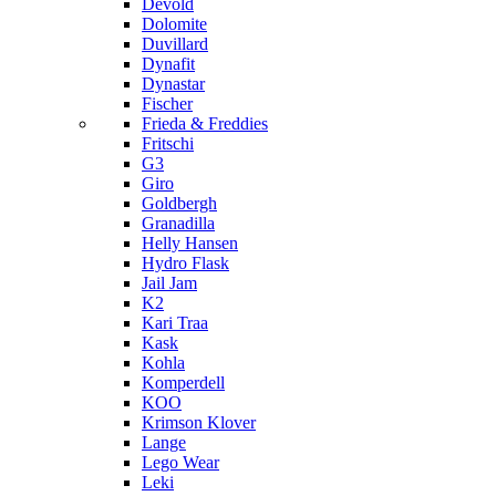
Devold
Dolomite
Duvillard
Dynafit
Dynastar
Fischer
Frieda & Freddies
Fritschi
G3
Giro
Goldbergh
Granadilla
Helly Hansen
Hydro Flask
Jail Jam
K2
Kari Traa
Kask
Kohla
Komperdell
KOO
Krimson Klover
Lange
Lego Wear
Leki