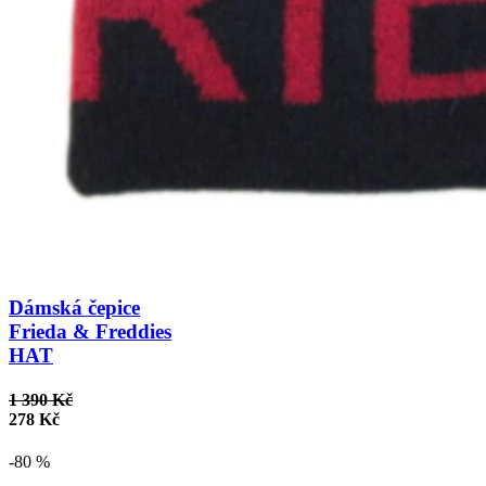
Dámská čepice
Frieda & Freddies
HAT
1 390 Kč
278 Kč
-80 %