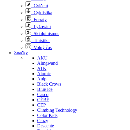
Cvičení
Cyklistika
Ferraty
Lyžování
Skialpinismus
Turistika
Volný čas
Značky
AKU
Almgwand
ATK
Atomic
Aulp
Black Crows
Blue Ice
Casco
CÉBÉ
CEP
Climbing Technology
Color Kids
Crazy
Descente