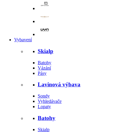
Vybavení
Skialp
Batohy
Vázání
Pásy
Lavinová výbava
Sondy
Vyhledávače
Lopaty
Batohy
Skialp