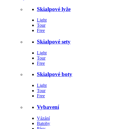
Skialpové lyže
Light
Tour
Free
Skialpové sety
Light
Tour
Free
Skialpové boty
Light
Tour
Free
Vybavení
Vázání
Batohy
Pásy