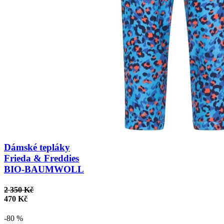
Dámské tepláky
Frieda & Freddies
BIO-BAUMWOLL
2 350 Kč
470 Kč
-80 %