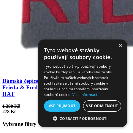
×
Tyto webové stránky
používají soubory cookie.
Tyto webové stránky používají soubory
cookie ke zlepšení uživatelského zážitku.
Používáním našich webových stránek
Dámská čepice
souhlasíte se všemi soubory cookie v
Frieda & Freddies
souladu s našimi zásadami používání
HAT
souborů cookie.
Více informací
VŠE PŘIJMOUT
VŠE ODMÍTNOUT
1 390 Kč
278 Kč
ZOBRAZIT PODROBNOSTI
Vybrané filtry
NEZBYTNĚ NUTNÉ SOUBORY