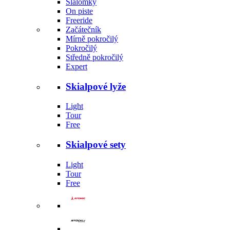
Slalomky
On piste
Freeride
Začátečník
Mírně pokročilý
Pokročilý
Středně pokročilý
Expert
Skialpové lyže
Light
Tour
Free
Skialpové sety
Light
Tour
Free