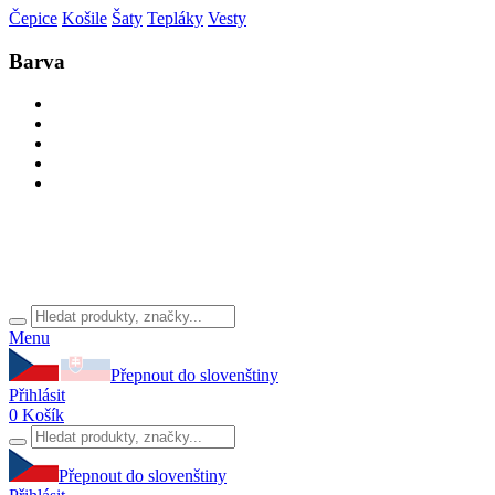
Čepice
Košile
Šaty
Tepláky
Vesty
Barva
Menu
Přepnout do slovenštiny
Přihlásit
0
Košík
Přepnout do slovenštiny