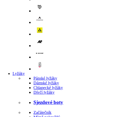
Lyžáky
Pánské lyžáky
Dámské lyžáky
Chlapecké lyžáky
Dívčí lyžáky
Sjezdové boty
Začátečník