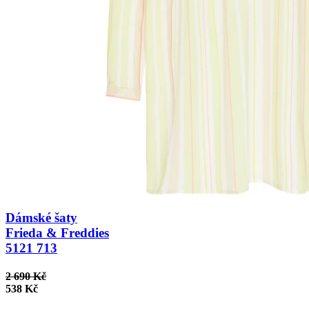
Dámské šaty
Frieda & Freddies
5121 713
2 690 Kč
538 Kč