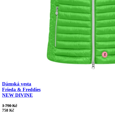
Dámská vesta
Frieda & Freddies
NEW DIVINE
3 790 Kč
758 Kč