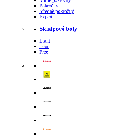
Mírně pokročilý
Pokročilý
Středně pokročilý
Expert
Skialpové boty
Light
Tour
Free