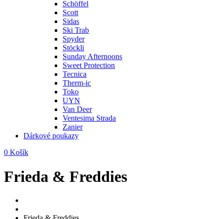
Schöffel
Scott
Sidas
Ski Trab
Spyder
Stöckli
Sunday Afternoons
Sweet Protection
Tecnica
Therm-ic
Toko
UYN
Van Deer
Ventesima Strada
Zanier
Dárkové poukazy
0
Košík
Frieda & Freddies
Frieda & Freddies