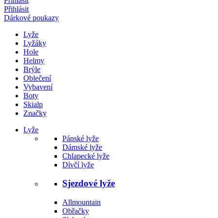
Přihlásit
Přihlásit
Dárkové poukazy
Lyže
Lyžáky
Hole
Helmy
Brýle
Oblečení
Vybavení
Boty
Skialp
Značky
Lyže
Pánské lyže
Dámské lyže
Chlapecké lyže
Dívčí lyže
Sjezdové lyže
Allmountain
Obřačky