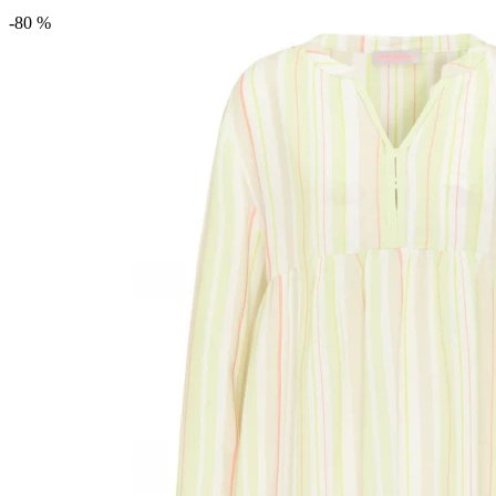
-80 %