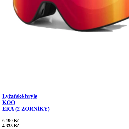
Lyžařské brýle
KOO
ERA (2 ZORNÍKY)
6 190 Kč
4 333 Kč