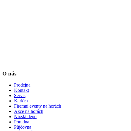
O nás
Prodejna
Kontakt
Servis
Kariéra
Firemní eventy na horách
Akce na horách
Nixski depo
Poradna
Půjčovna