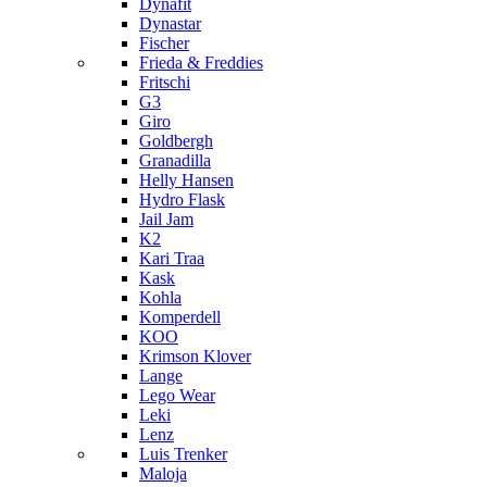
Dynafit
Dynastar
Fischer
Frieda & Freddies
Fritschi
G3
Giro
Goldbergh
Granadilla
Helly Hansen
Hydro Flask
Jail Jam
K2
Kari Traa
Kask
Kohla
Komperdell
KOO
Krimson Klover
Lange
Lego Wear
Leki
Lenz
Luis Trenker
Maloja