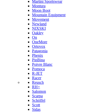
Martini Sportswear
Montura
Moon Boot
Mountain Equipment
Movement
Newland
NIXSKI
Oakley
On
OneMore
Ortovox
Patagonia
Phenix
PinBina
Poivre Blanc
Pomoca
R-JET
Racer
Reusch
RH+
Salomon
Scarpa
Schöffel
Scott
Sidas