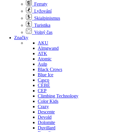
Ferraty
Lyžování
Skialpinismus
Turistika
Volný čas
Značky
AKU
Almgwand
ATK
Atomic
Aulp
Black Crows
Blue Ice
Casco
CÉBÉ
CEP
Climbing Technology
Color Kids
Crazy
Descente
Devold
Dolomite
Duvillard