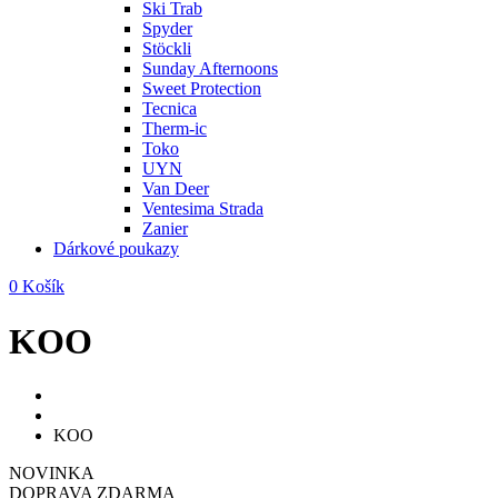
Ski Trab
Spyder
Stöckli
Sunday Afternoons
Sweet Protection
Tecnica
Therm-ic
Toko
UYN
Van Deer
Ventesima Strada
Zanier
Dárkové poukazy
0
Košík
KOO
KOO
NOVINKA
DOPRAVA ZDARMA