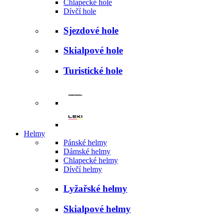
Chlapecké hole
Dívčí hole
Sjezdové hole
Skialpové hole
Turistické hole
Helmy
Pánské helmy
Dámské helmy
Chlapecké helmy
Dívčí helmy
Lyžařské helmy
Skialpové helmy