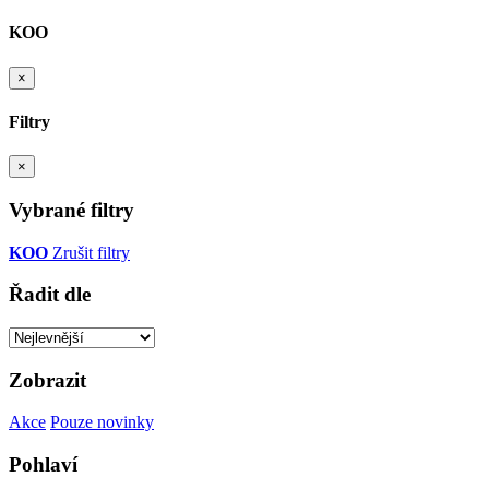
KOO
×
Filtry
×
Vybrané filtry
KOO
Zrušit filtry
Řadit dle
Zobrazit
Akce
Pouze novinky
Pohlaví