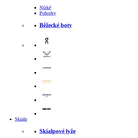
Nízké
Pohorky
Běžecké boty
Skialp
Skialpové lyže