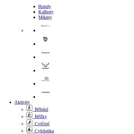
Bundy
Kalhoty
Mikiny
Aktivity
Běhání
Běžky
Cvičení
Cyklistika