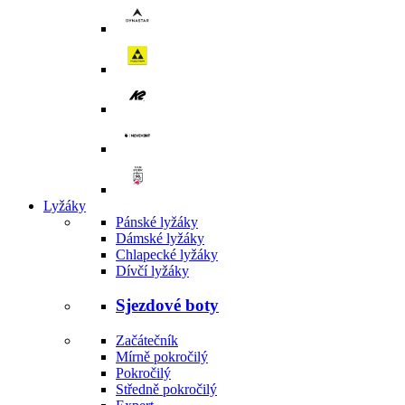
Lyžáky
Pánské lyžáky
Dámské lyžáky
Chlapecké lyžáky
Dívčí lyžáky
Sjezdové boty
Začátečník
Mírně pokročilý
Pokročilý
Středně pokročilý