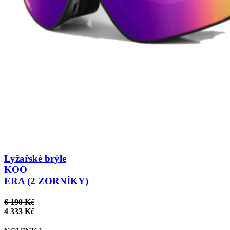
Lyžařské brýle
KOO
ERA (2 ZORNÍKY)
6 190 Kč
4 333 Kč