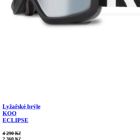
Lyžařské brýle
KOO
ECLIPSE
4 290 Kč
2 360 Kč