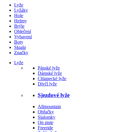
Lyže
Lyžáky
Hole
Helmy
Brýle
Oblečení
Vybavení
Boty
Skialp
Značky
Lyže
Pánské lyže
Dámské lyže
Chlapecké lyže
Dívčí lyže
Sjezdové lyže
Allmountain
Obřačky
Slalomky
On piste
Freeride