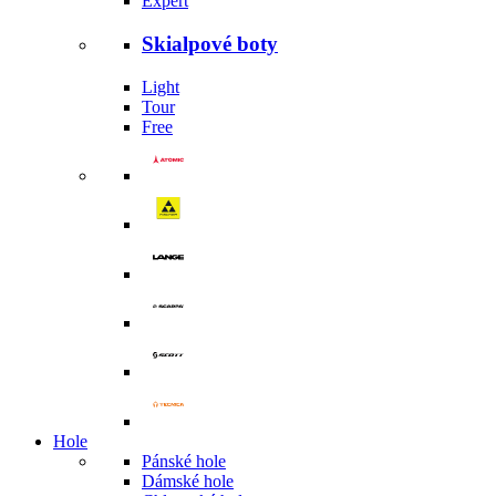
Expert
Skialpové boty
Light
Tour
Free
Hole
Pánské hole
Dámské hole