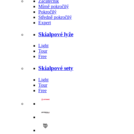
Začátečník
Mírně pokročilý
Pokročilý
Středně pokročilý
Expert
Skialpové lyže
Light
Tour
Free
Skialpové sety
Light
Tour
Free