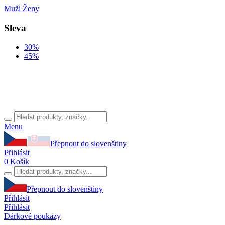
Muži
Ženy
Sleva
30%
45%
Menu
Přepnout do slovenštiny
Přihlásit
0
Košík
Přepnout do slovenštiny
Přihlásit
Přihlásit
Dárkové poukazy