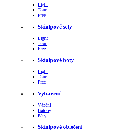
Light
Tour
Free
Skialpové sety
Light
Tour
Free
Skialpové boty
Light
Tour
Free
Vybavení
Vázání
Batohy
Pásy
Skialpové oblečení