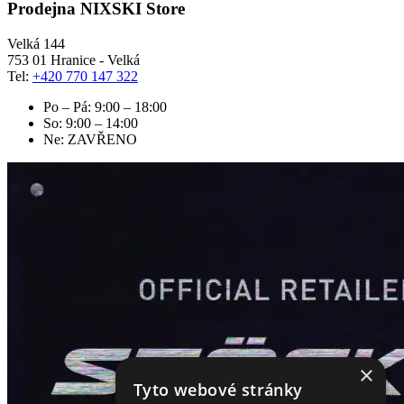
Prodejna NIXSKI Store
Velká 144
753 01 Hranice - Velká
Tel:
+420 770 147 322
Po – Pá: 9:00 – 18:00
So: 9:00 – 14:00
Ne: ZAVŘENO
×
Tyto webové stránky