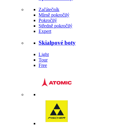
Začátečník
Mírně pokročilý
Pokročilý
Středně pokročilý
Expert
Skialpové boty
Light
Tour
Free