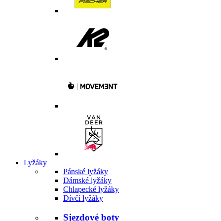
Lyžáky
Pánské lyžáky
Dámské lyžáky
Chlapecké lyžáky
Dívčí lyžáky
Sjezdové boty