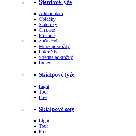
Sjezdové lyže
Allmountain
Obřačky
Slalomky
On piste
Freeride
Začátečník
Mírně pokročilý
Pokročilý
Středně pokročilý
Expert
Skialpové lyže
Light
Tour
Free
Skialpové sety
Light
Tour
Free