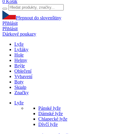
0
Košík
Přepnout do slovenštiny
Přihlásit
Přihlásit
Dárkové poukazy
Lyže
Lyžáky
Hole
Helmy
Brýle
Oblečení
Vybavení
Boty
Skialp
Značky
Lyže
Pánské lyže
Dámské lyže
Chlapecké lyže
Dívčí lyže