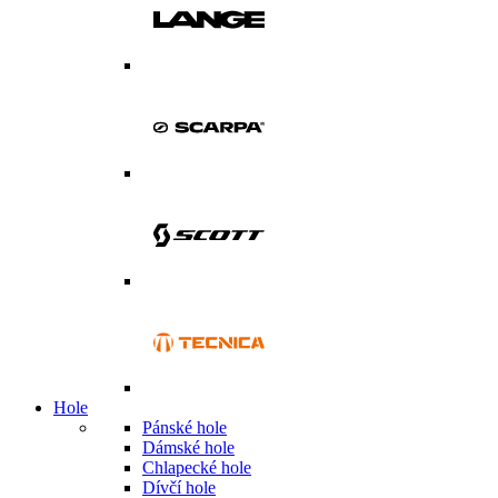
Hole
Pánské hole
Dámské hole
Chlapecké hole
Dívčí hole