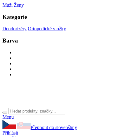
Muži
Ženy
Kategorie
Deodorizéry
Ortopedické vložky
Barva
Menu
Přepnout do slovenštiny
Přihlásit