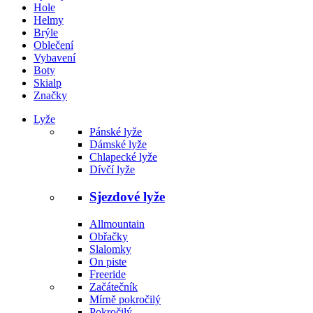
Hole
Helmy
Brýle
Oblečení
Vybavení
Boty
Skialp
Značky
Lyže
Pánské lyže
Dámské lyže
Chlapecké lyže
Dívčí lyže
Sjezdové lyže
Allmountain
Obřačky
Slalomky
On piste
Freeride
Začátečník
Mírně pokročilý
Pokročilý