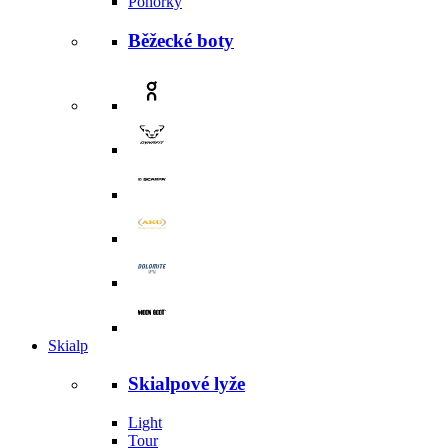
Pohorky
Běžecké boty
Skialp
Skialpové lyže
Light
Tour