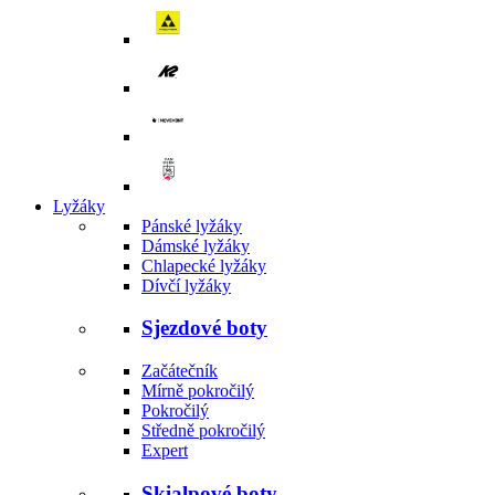
Lyžáky
Pánské lyžáky
Dámské lyžáky
Chlapecké lyžáky
Dívčí lyžáky
Sjezdové boty
Začátečník
Mírně pokročilý
Pokročilý
Středně pokročilý
Expert
Skialpové boty