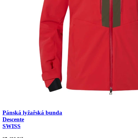
Pánská lyžařská bunda
Descente
SWISS