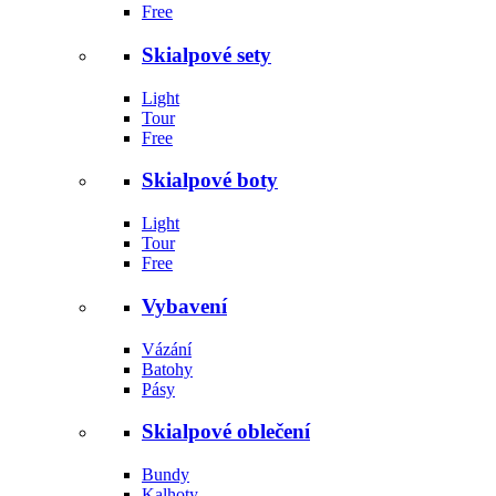
Free
Skialpové sety
Light
Tour
Free
Skialpové boty
Light
Tour
Free
Vybavení
Vázání
Batohy
Pásy
Skialpové oblečení
Bundy
Kalhoty