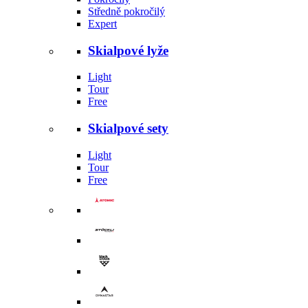
Středně pokročilý
Expert
Skialpové lyže
Light
Tour
Free
Skialpové sety
Light
Tour
Free