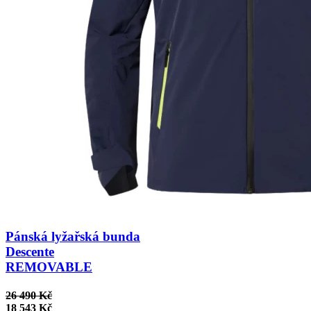
Pánská lyžařská bunda
Descente
REMOVABLE
26 490 Kč
18 543 Kč