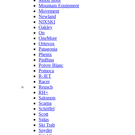
Moon Boot
Mountain Equipment
Movement
Newland
NIXSKI
Oakley
On
OneMore
Ortovox
Patagonia
Phenix
PinBina
Poivre Blanc
Pomoca
R-JET
Racer
Reusch
RH+
Salomon
Scarpa
Schöffel
Scott
Sidas
Ski Trab
Spyder