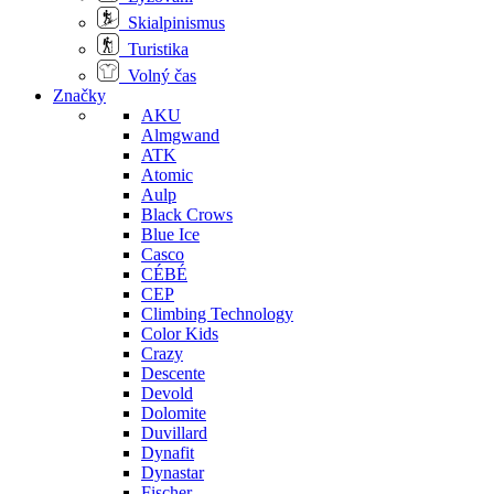
Skialpinismus
Turistika
Volný čas
Značky
AKU
Almgwand
ATK
Atomic
Aulp
Black Crows
Blue Ice
Casco
CÉBÉ
CEP
Climbing Technology
Color Kids
Crazy
Descente
Devold
Dolomite
Duvillard
Dynafit
Dynastar
Fischer