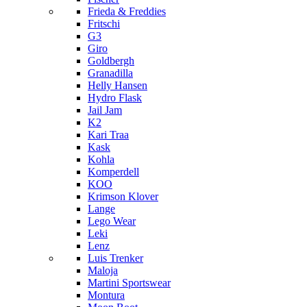
Frieda & Freddies
Fritschi
G3
Giro
Goldbergh
Granadilla
Helly Hansen
Hydro Flask
Jail Jam
K2
Kari Traa
Kask
Kohla
Komperdell
KOO
Krimson Klover
Lange
Lego Wear
Leki
Lenz
Luis Trenker
Maloja
Martini Sportswear
Montura