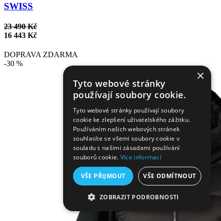
SWISS
23 490 Kč
16 443 Kč
DOPRAVA ZDARMA
-30 %
×
Tyto webové stránky
používají soubory cookie.
Tyto webové stránky používají soubory
cookie ke zlepšení uživatelského zážitku.
Používáním našich webových stránek
souhlasíte se všemi soubory cookie v
souladu s našimi zásadami používání
souborů cookie.
Více informací
VŠE PŘIJMOUT
VŠE ODMÍTNOUT
ZOBRAZIT PODROBNOSTI
NEZBYTNĚ NUTNÉ SOUBORY