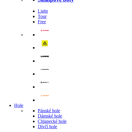
Light
Tour
Free
Hole
Pánské hole
Dámské hole
Chlapecké hole
Dívčí hole