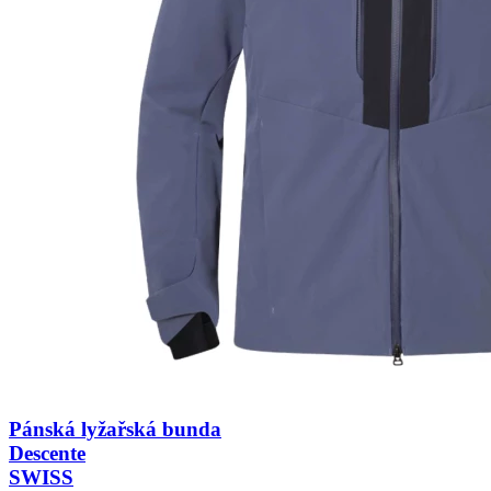
Pánská lyžařská bunda
Descente
SWISS