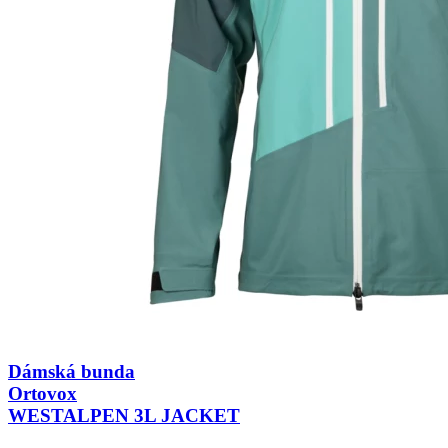
Dámská bunda
Ortovox
WESTALPEN 3L JACKET