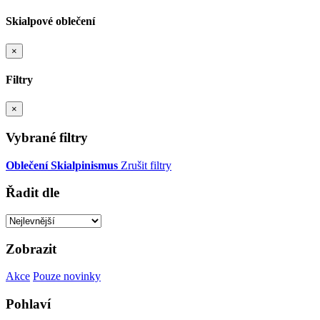
Skialpové oblečení
×
Filtry
×
Vybrané filtry
Oblečení
Skialpinismus
Zrušit filtry
Řadit dle
Zobrazit
Akce
Pouze novinky
Pohlaví