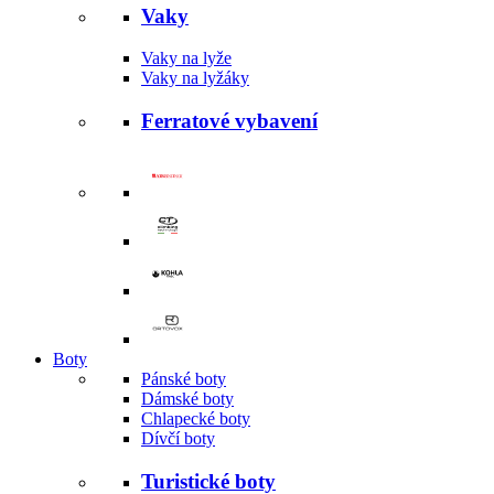
Vaky
Vaky na lyže
Vaky na lyžáky
Ferratové vybavení
Boty
Pánské boty
Dámské boty
Chlapecké boty
Dívčí boty
Turistické boty