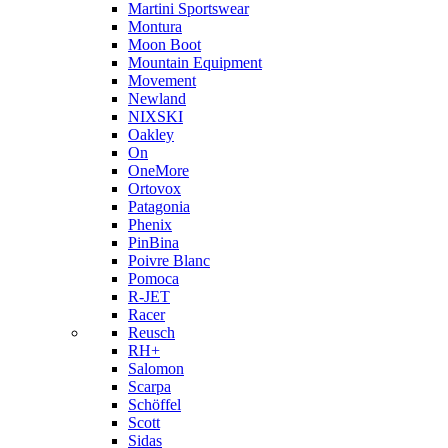
Martini Sportswear
Montura
Moon Boot
Mountain Equipment
Movement
Newland
NIXSKI
Oakley
On
OneMore
Ortovox
Patagonia
Phenix
PinBina
Poivre Blanc
Pomoca
R-JET
Racer
Reusch
RH+
Salomon
Scarpa
Schöffel
Scott
Sidas