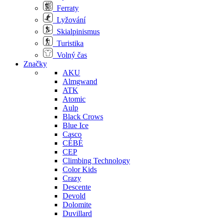
Ferraty
Lyžování
Skialpinismus
Turistika
Volný čas
Značky
AKU
Almgwand
ATK
Atomic
Aulp
Black Crows
Blue Ice
Casco
CÉBÉ
CEP
Climbing Technology
Color Kids
Crazy
Descente
Devold
Dolomite
Duvillard