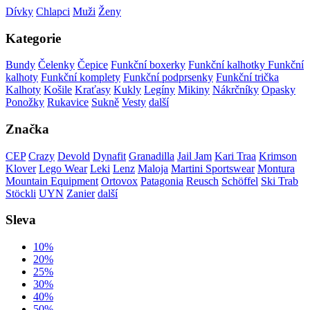
Dívky
Chlapci
Muži
Ženy
Kategorie
Bundy
Čelenky
Čepice
Funkční boxerky
Funkční kalhotky
Funkční
kalhoty
Funkční komplety
Funkční podprsenky
Funkční trička
Kalhoty
Košile
Kraťasy
Kukly
Legíny
Mikiny
Nákrčníky
Opasky
Ponožky
Rukavice
Sukně
Vesty
další
Značka
CEP
Crazy
Devold
Dynafit
Granadilla
Jail Jam
Kari Traa
Krimson
Klover
Lego Wear
Leki
Lenz
Maloja
Martini Sportswear
Montura
Mountain Equipment
Ortovox
Patagonia
Reusch
Schöffel
Ski Trab
Stöckli
UYN
Zanier
další
Sleva
10%
20%
25%
30%
40%
50%