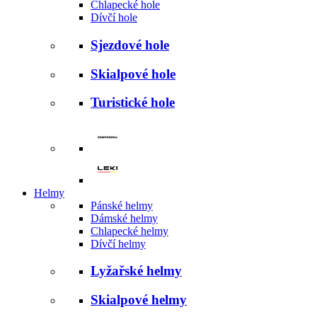
Chlapecké hole
Dívčí hole
Sjezdové hole
Skialpové hole
Turistické hole
Helmy
Pánské helmy
Dámské helmy
Chlapecké helmy
Dívčí helmy
Lyžařské helmy
Skialpové helmy