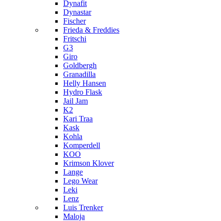
Dynafit
Dynastar
Fischer
Frieda & Freddies
Fritschi
G3
Giro
Goldbergh
Granadilla
Helly Hansen
Hydro Flask
Jail Jam
K2
Kari Traa
Kask
Kohla
Komperdell
KOO
Krimson Klover
Lange
Lego Wear
Leki
Lenz
Luis Trenker
Maloja