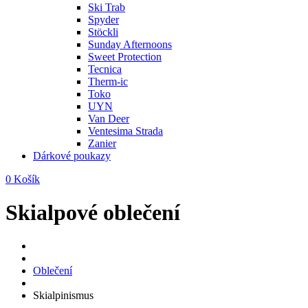
Ski Trab
Spyder
Stöckli
Sunday Afternoons
Sweet Protection
Tecnica
Therm-ic
Toko
UYN
Van Deer
Ventesima Strada
Zanier
Dárkové poukazy
0
Košík
Skialpové oblečení
Oblečení
Skialpinismus