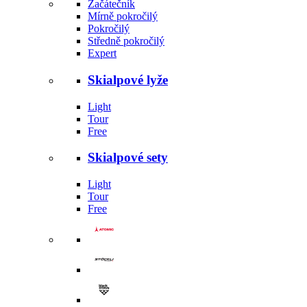
Začátečník
Mírně pokročilý
Pokročilý
Středně pokročilý
Expert
Skialpové lyže
Light
Tour
Free
Skialpové sety
Light
Tour
Free