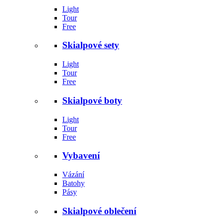
Light
Tour
Free
Skialpové sety
Light
Tour
Free
Skialpové boty
Light
Tour
Free
Vybavení
Vázání
Batohy
Pásy
Skialpové oblečení