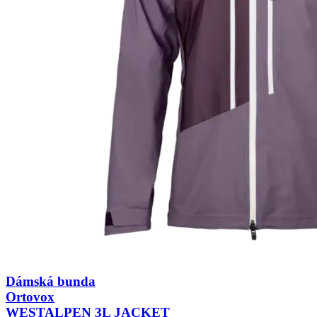
Dámská bunda
Ortovox
WESTALPEN 3L JACKET