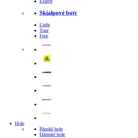
Expert
Skialpové boty
Light
Tour
Free
Hole
Pánské hole
Dámské hole