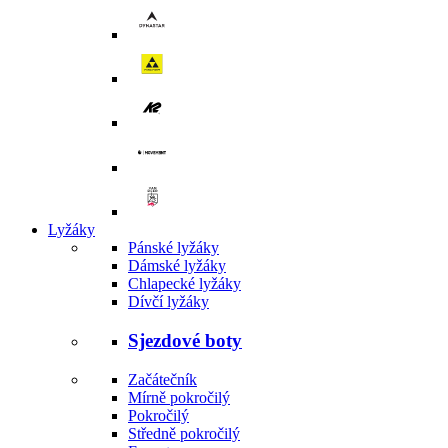
Lyžáky
Pánské lyžáky
Dámské lyžáky
Chlapecké lyžáky
Dívčí lyžáky
Sjezdové boty
Začátečník
Mírně pokročilý
Pokročilý
Středně pokročilý