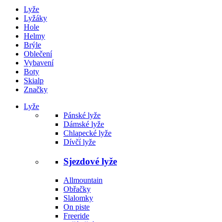
Lyže
Lyžáky
Hole
Helmy
Brýle
Oblečení
Vybavení
Boty
Skialp
Značky
Lyže
Pánské lyže
Dámské lyže
Chlapecké lyže
Dívčí lyže
Sjezdové lyže
Allmountain
Obřačky
Slalomky
On piste
Freeride