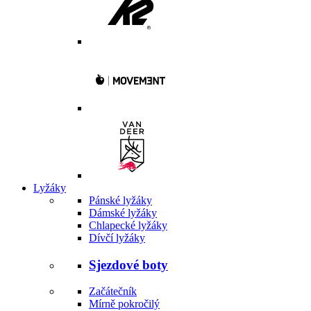
Lyžáky
Pánské lyžáky
Dámské lyžáky
Chlapecké lyžáky
Dívčí lyžáky
Sjezdové boty
Začátečník
Mírně pokročilý