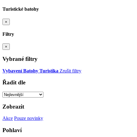
Turistické batohy
×
Filtry
×
Vybrané filtry
Vybavení
Batohy
Turistika
Zrušit filtry
Řadit dle
Zobrazit
Akce
Pouze novinky
Pohlaví