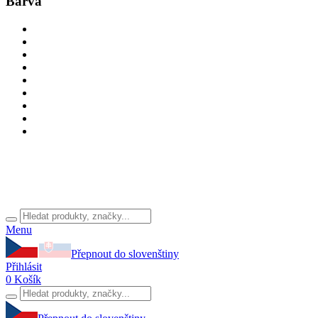
Barva
Menu
Přepnout do slovenštiny
Přihlásit
0
Košík