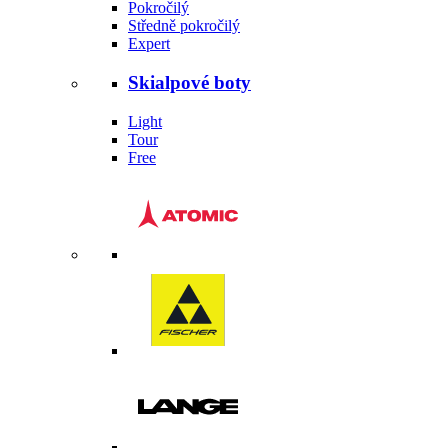
Pokročilý
Středně pokročilý
Expert
Skialpové boty
Light
Tour
Free