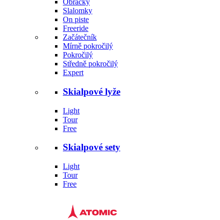
Obřačky
Slalomky
On piste
Freeride
Začátečník
Mírně pokročilý
Pokročilý
Středně pokročilý
Expert
Skialpové lyže
Light
Tour
Free
Skialpové sety
Light
Tour
Free