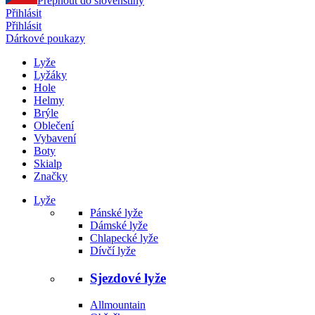
Přepnout do slovenštiny
Přihlásit
Přihlásit
Dárkové poukazy
Lyže
Lyžáky
Hole
Helmy
Brýle
Oblečení
Vybavení
Boty
Skialp
Značky
Lyže
Pánské lyže
Dámské lyže
Chlapecké lyže
Dívčí lyže
Sjezdové lyže
Allmountain