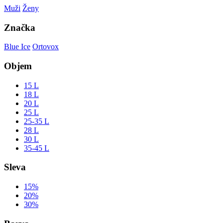
Muži
Ženy
Značka
Blue Ice
Ortovox
Objem
15 L
18 L
20 L
25 L
25-35 L
28 L
30 L
35-45 L
Sleva
15%
20%
30%