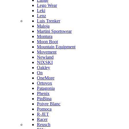
Lange
Lego Wear
Leki
Lenz
Luis Trenker
Maloja
Martini Sportswear
Montura
Moon Boot
Mountain Equipment
Movement
Newland
NIXSKI
Oakley
On
OneMore
Ortovox
Patagonia
Phenix
PinBina
Poivre Blanc
Pomoca
R-JET
Racer
Reusch