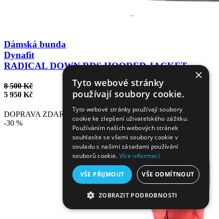
Dámská bunda
Dynafit
RADICAL DOWN RDS HOODED JACKET
×
Tyto webové stránky
8 500 Kč
používají soubory cookie.
5 950 Kč
Tyto webové stránky používají soubory
DOPRAVA ZDARMA
cookie ke zlepšení uživatelského zážitku.
-30 %
Používáním našich webových stránek
souhlasíte se všemi soubory cookie v
souladu s našimi zásadami používání
souborů cookie.
Více informací
VŠE PŘIJMOUT
VŠE ODMÍTNOUT
ZOBRAZIT PODROBNOSTI
NEZBYTNĚ NUTNÉ SOUBORY