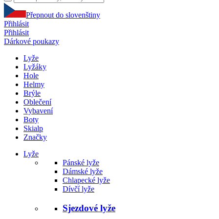
Přepnout do slovenštiny
Přihlásit
Přihlásit
Dárkové poukazy
Lyže
Lyžáky
Hole
Helmy
Brýle
Oblečení
Vybavení
Boty
Skialp
Značky
Lyže
Pánské lyže
Dámské lyže
Chlapecké lyže
Dívčí lyže
Sjezdové lyže