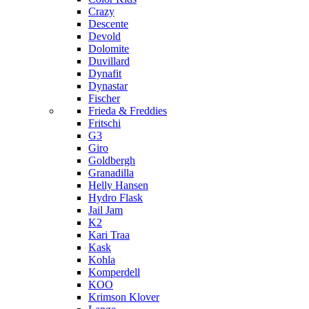
Crazy
Descente
Devold
Dolomite
Duvillard
Dynafit
Dynastar
Fischer
Frieda & Freddies
Fritschi
G3
Giro
Goldbergh
Granadilla
Helly Hansen
Hydro Flask
Jail Jam
K2
Kari Traa
Kask
Kohla
Komperdell
KOO
Krimson Klover