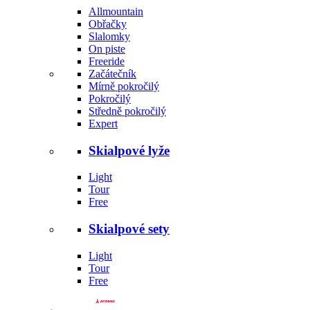
Allmountain
Obřačky
Slalomky
On piste
Freeride
Začátečník
Mírně pokročilý
Pokročilý
Středně pokročilý
Expert
Skialpové lyže
Light
Tour
Free
Skialpové sety
Light
Tour
Free