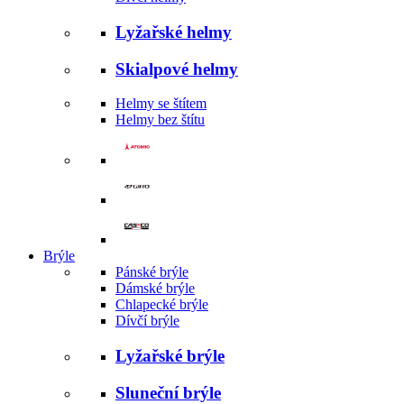
Lyžařské helmy
Skialpové helmy
Helmy se štítem
Helmy bez štítu
Brýle
Pánské brýle
Dámské brýle
Chlapecké brýle
Dívčí brýle
Lyžařské brýle
Sluneční brýle