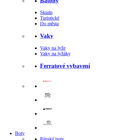
Batohy
Skialp
Turistické
Do města
Vaky
Vaky na lyže
Vaky na lyžáky
Ferratové vybavení
Boty
Pánské boty