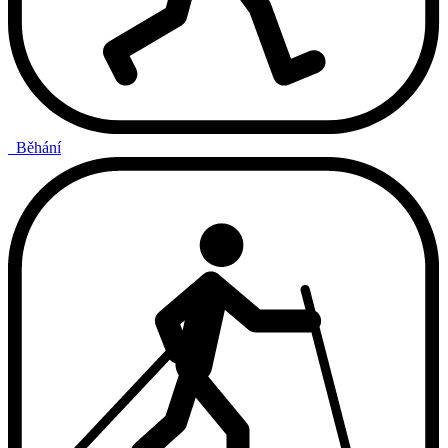
Běhání