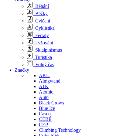
Běhání
Běžky
Cvičení
Cyklistika
Ferraty
Lyžování
Skialpinismus
Turistika
Volný čas
Značky
AKU
Almgwand
ATK
Atomic
Aulp
Black Crows
Blue Ice
Casco
CÉBÉ
CEP
Climbing Technology
Color Kids