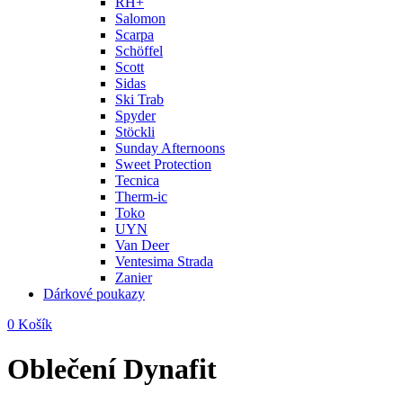
RH+
Salomon
Scarpa
Schöffel
Scott
Sidas
Ski Trab
Spyder
Stöckli
Sunday Afternoons
Sweet Protection
Tecnica
Therm-ic
Toko
UYN
Van Deer
Ventesima Strada
Zanier
Dárkové poukazy
0
Košík
Oblečení Dynafit