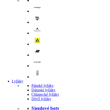
Lyžáky
Pánské lyžáky
Dámské lyžáky
Chlapecké lyžáky
Dívčí lyžáky
Sjezdové boty