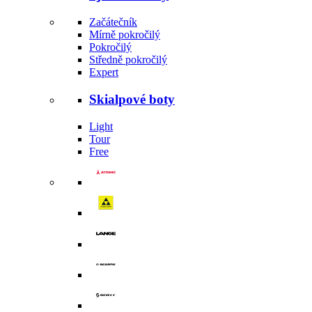
Začátečník
Mírně pokročilý
Pokročilý
Středně pokročilý
Expert
Skialpové boty
Light
Tour
Free