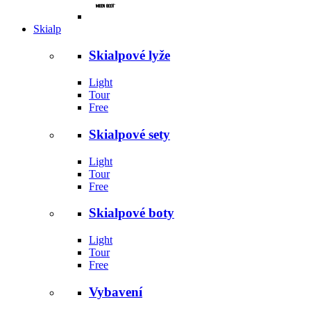
Skialp
Skialpové lyže
Light
Tour
Free
Skialpové sety
Light
Tour
Free
Skialpové boty
Light
Tour
Free
Vybavení