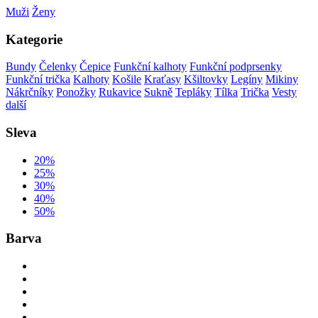
Muži
Ženy
Kategorie
Bundy
Čelenky
Čepice
Funkční kalhoty
Funkční podprsenky
Funkční trička
Kalhoty
Košile
Kraťasy
Kšiltovky
Legíny
Mikiny
Nákrčníky
Ponožky
Rukavice
Sukně
Tepláky
Tílka
Trička
Vesty
další
Sleva
20%
25%
30%
40%
50%
Barva