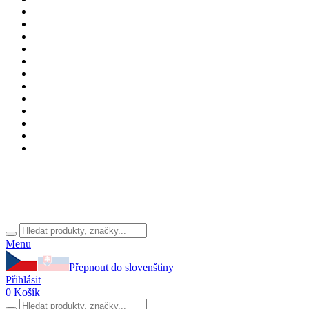
Menu
Přepnout do slovenštiny
Přihlásit
0
Košík