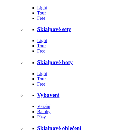
Light
Tour
Free
Skialpové sety
Light
Tour
Free
Skialpové boty
Light
Tour
Free
Vybavení
Vázání
Batohy
Pásy
Skialpové oblečení