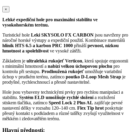
×
Lehké expediční hole pro maximální stabilitu ve
vysokohorském terénu.
Turistické hole
Leki SKYSOLO FX CARBON
jsou navrženy pro
náročné horské výstupy a expediční použití. Kombinace materiálů
hliník HTS 6.5 a karbon PRC 1000
přináší
pevnost, nízkou
hmotnost a spolehlivost
ve vysoké zátěži.
Základem je
ultralehká rukojeť Verticon
, která spojuje ergonomii
s minimální hmotností a
nabízí velkou úchopovou plochu
pro
kontrolu při sestupu.
Prodloužená rukojeť
umožňuje variabilní
úchop v prudkém terénu, zatímco
poutko D-Loop Mesh Strap
je
prodyšné, rychleschnoucí a přesně nastavitelné.
Hole jsou vybaveny technickými prvky pro rychlou manipulaci a
stabilitu.
Systém ELD umožňuje rychlé složení
a rozložení
stiskem tlačítka, zatímco
Speed Lock 2 Plus AL
zajišťuje pevné
nastavení délky v rozsahu 120–140 cm.
Flex Tip hrot
poskytuje
přesný kontakt s podkladem a různé talířky zvyšují využitelnost v
měkkém i zledovatělém terénu.
Hlavní přednosti: