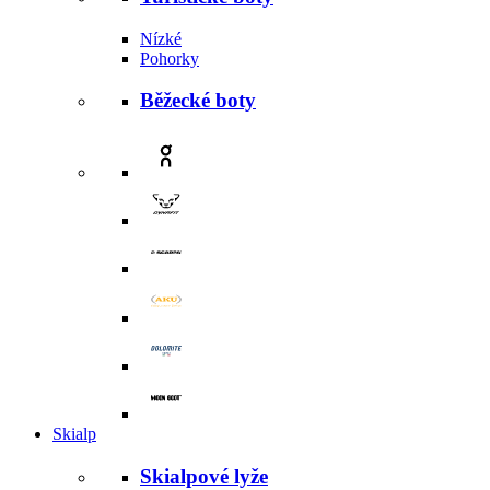
Nízké
Pohorky
Běžecké boty
Skialp
Skialpové lyže