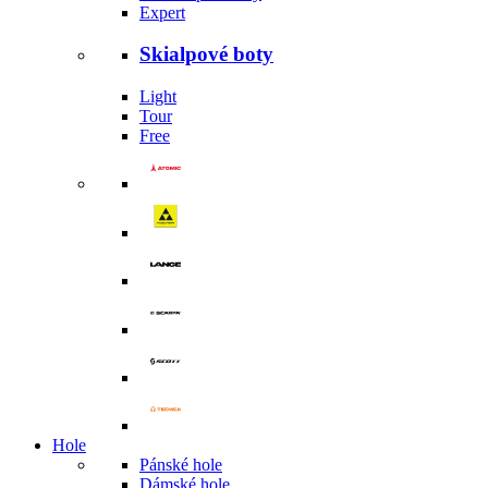
Expert
Skialpové boty
Light
Tour
Free
Hole
Pánské hole
Dámské hole