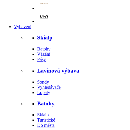
Vybavení
Skialp
Batohy
Vázání
Pásy
Lavinová výbava
Sondy
Vyhledávače
Lopaty
Batohy
Skialp
Turistické
Do města