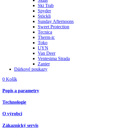
Sidas
Ski Trab
Spyder
Stöckli
Sunday Afternoons
Sweet Protection
Tecnica
Therm-ic
Toko
UYN
Van Deer
Ventesima Strada
Zanier
Dárkové poukazy
0
Košík
Popis a parametry
Technologie
O výrobci
Zákaznický servis