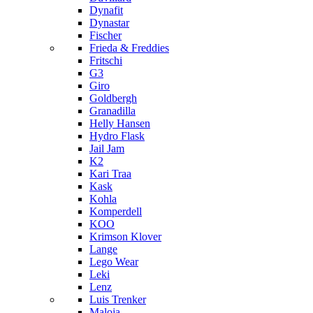
Dynafit
Dynastar
Fischer
Frieda & Freddies
Fritschi
G3
Giro
Goldbergh
Granadilla
Helly Hansen
Hydro Flask
Jail Jam
K2
Kari Traa
Kask
Kohla
Komperdell
KOO
Krimson Klover
Lange
Lego Wear
Leki
Lenz
Luis Trenker
Maloja