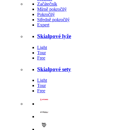
Začátečník
Mírně pokročilý
Pokročilý
Středně pokročilý
Expert
Skialpové lyže
Light
Tour
Free
Skialpové sety
Light
Tour
Free