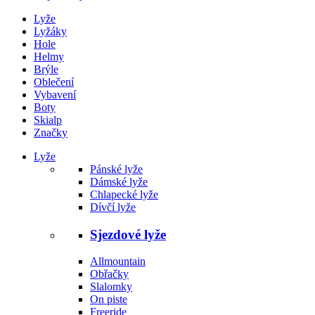
Lyže
Lyžáky
Hole
Helmy
Brýle
Oblečení
Vybavení
Boty
Skialp
Značky
Lyže
Pánské lyže
Dámské lyže
Chlapecké lyže
Dívčí lyže
Sjezdové lyže
Allmountain
Obřačky
Slalomky
On piste
Freeride