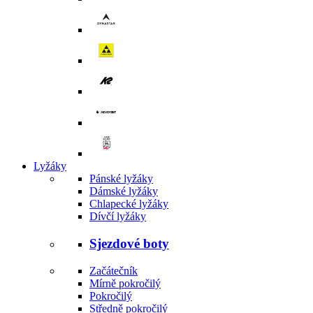
Lyžáky
Pánské lyžáky
Dámské lyžáky
Chlapecké lyžáky
Dívčí lyžáky
Sjezdové boty
Začátečník
Mírně pokročilý
Pokročilý
Středně pokročilý