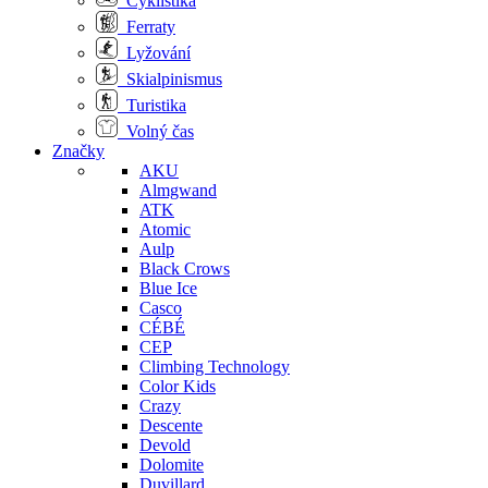
Cyklistika
Ferraty
Lyžování
Skialpinismus
Turistika
Volný čas
Značky
AKU
Almgwand
ATK
Atomic
Aulp
Black Crows
Blue Ice
Casco
CÉBÉ
CEP
Climbing Technology
Color Kids
Crazy
Descente
Devold
Dolomite
Duvillard