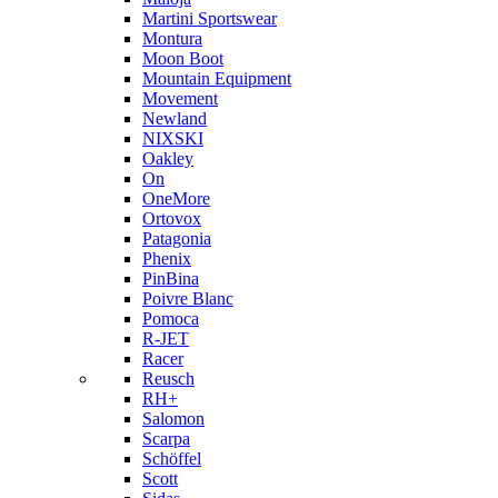
Martini Sportswear
Montura
Moon Boot
Mountain Equipment
Movement
Newland
NIXSKI
Oakley
On
OneMore
Ortovox
Patagonia
Phenix
PinBina
Poivre Blanc
Pomoca
R-JET
Racer
Reusch
RH+
Salomon
Scarpa
Schöffel
Scott