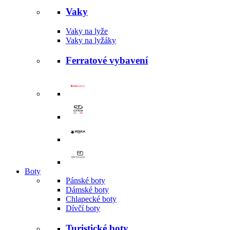
Vaky
Vaky na lyže
Vaky na lyžáky
Ferratové vybavení
Boty
Pánské boty
Dámské boty
Chlapecké boty
Dívčí boty
Turistické boty