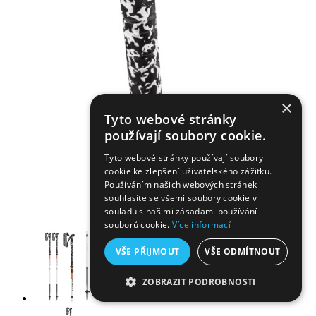
×
Tyto webové stránky
používají soubory cookie.
Tyto webové stránky používají soubory
cookie ke zlepšení uživatelského zážitku.
Používáním našich webových stránek
souhlasíte se všemi soubory cookie v
souladu s našimi zásadami používání
souborů cookie.
Více informací
VŠE PŘIJMOUT
VŠE ODMÍTNOUT
ZOBRAZIT PODROBNOSTI
NEZBYTNĚ NUTNÉ SOUBORY