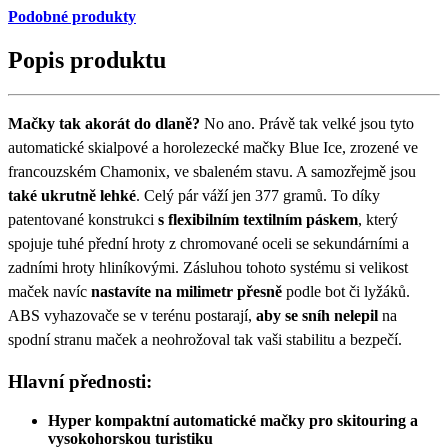
Podobné produkty
Popis produktu
Mačky tak akorát do dlaně?
No ano. Právě tak velké jsou tyto
automatické skialpové a horolezecké mačky Blue Ice, zrozené ve
francouzském Chamonix, ve sbaleném stavu. A samozřejmě jsou
také ukrutně lehké
. Celý pár váží jen 377 gramů. To díky
patentované konstrukci
s flexibilním textilním páskem
, který
spojuje tuhé přední hroty z chromované oceli se sekundárními a
zadními hroty hliníkovými. Zásluhou tohoto systému si velikost
maček navíc
nastavíte na milimetr přesně
podle bot či lyžáků.
ABS vyhazovače se v terénu postarají,
aby se sníh nelepil
na
spodní stranu maček a neohrožoval tak vaši stabilitu a bezpečí.
Hlavní přednosti:
Hyper kompaktní automatické mačky pro skitouring a
vysokohorskou turistiku