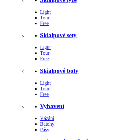
Light
Tour
Free
Skialpové sety
Light
Tour
Free
Skialpové boty
Light
Tour
Free
Vybavení
Vázání
Batohy
Pásy