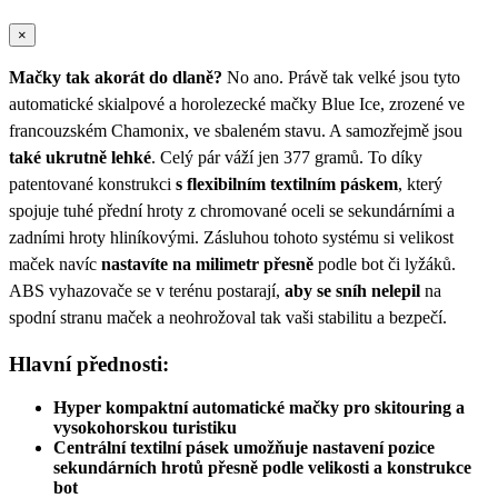
×
Mačky tak akorát do dlaně?
No ano. Právě tak velké jsou tyto
automatické skialpové a horolezecké mačky Blue Ice, zrozené ve
francouzském Chamonix, ve sbaleném stavu. A samozřejmě jsou
také ukrutně lehké
. Celý pár váží jen 377 gramů. To díky
patentované konstrukci
s flexibilním textilním páskem
, který
spojuje tuhé přední hroty z chromované oceli se sekundárními a
zadními hroty hliníkovými. Zásluhou tohoto systému si velikost
maček navíc
nastavíte na milimetr přesně
podle bot či lyžáků.
ABS vyhazovače se v terénu postarají,
aby se sníh nelepil
na
spodní stranu maček a neohrožoval tak vaši stabilitu a bezpečí.
Hlavní přednosti:
Hyper kompaktní automatické mačky pro skitouring a
vysokohorskou turistiku
Centrální textilní pásek umožňuje nastavení pozice
sekundárních hrotů přesně podle velikosti a konstrukce
bot