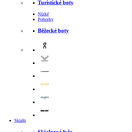
Turistické boty
Nízké
Pohorky
Běžecké boty
Skialp
Skialpové lyže