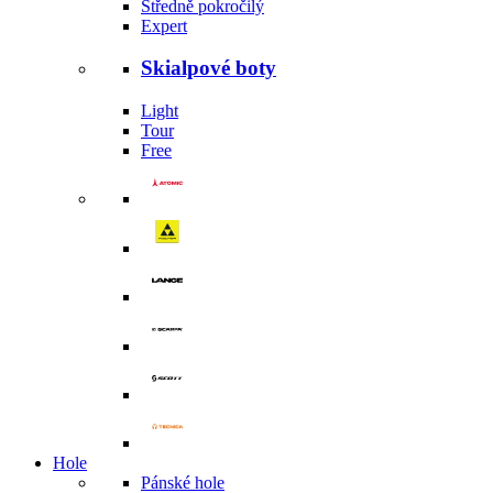
Středně pokročilý
Expert
Skialpové boty
Light
Tour
Free
Hole
Pánské hole