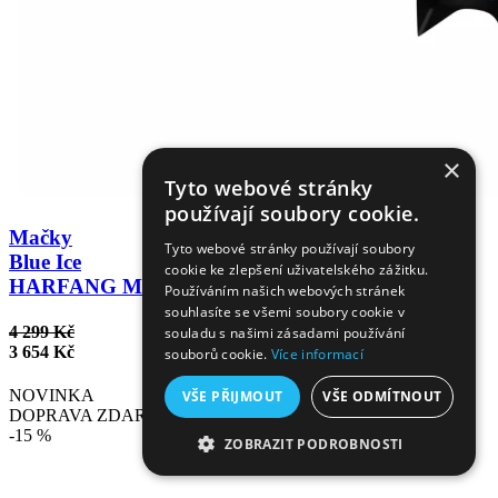
×
Tyto webové stránky
používají soubory cookie.
Mačky
Tyto webové stránky používají soubory
Blue Ice
cookie ke zlepšení uživatelského zážitku.
HARFANG MONO
Používáním našich webových stránek
souhlasíte se všemi soubory cookie v
4 299 Kč
souladu s našimi zásadami používání
3 654 Kč
souborů cookie.
Více informací
NOVINKA
VŠE PŘIJMOUT
VŠE ODMÍTNOUT
DOPRAVA ZDARMA
-15 %
ZOBRAZIT PODROBNOSTI
NEZBYTNĚ NUTNÉ SOUBORY