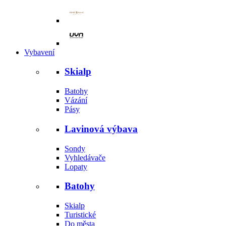
Vybavení
Skialp
Batohy
Vázání
Pásy
Lavinová výbava
Sondy
Vyhledávače
Lopaty
Batohy
Skialp
Turistické
Do města