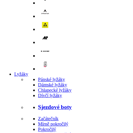
Lyžáky
Pánské lyžáky
Dámské lyžáky
Chlapecké lyžáky
Dívčí lyžáky
Sjezdové boty
Začátečník
Mírně pokročilý
Pokročilý