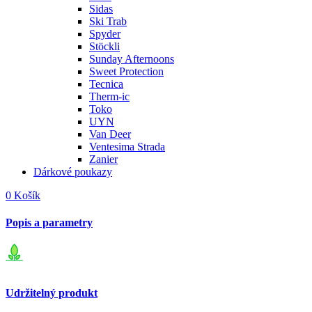
Sidas
Ski Trab
Spyder
Stöckli
Sunday Afternoons
Sweet Protection
Tecnica
Therm-ic
Toko
UYN
Van Deer
Ventesima Strada
Zanier
Dárkové poukazy
0
Košík
Popis a parametry
Udržitelný produkt