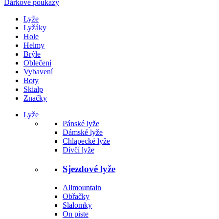
Dárkové poukazy
Lyže
Lyžáky
Hole
Helmy
Brýle
Oblečení
Vybavení
Boty
Skialp
Značky
Lyže
Pánské lyže
Dámské lyže
Chlapecké lyže
Dívčí lyže
Sjezdové lyže
Allmountain
Obřačky
Slalomky
On piste