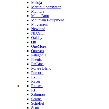
Maloja
Martini Sportswear
Montura
Moon Boot
Mountain Equipment
Movement
Newland
NIXSKI
Oakley
On
OneMore
Ortovox
Patagonia
Phenix
PinBina
Poivre Blanc
Pomoca
R-JET
Racer
Reusch
RH+
Salomon
Scarpa
Schöffel
Scott