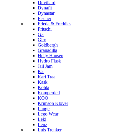
Duvillard
Dynafit
Dynastar
Fischer
Frieda & Freddies
Fritschi
G3
Giro
Goldbergh
Granadilla
Helly Hansen
Hydro Flask
Jail Jam
K2
Kari Traa
Kask
Kohla
Komperdell
KOO
Krimson Klover
Lange
Lego Wear
Leki
Lenz
Luis Trenker