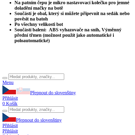
Na patním čepu je mikro nastavovací kolečko pro jemné
doladění mačky na botě
Součástí je obal, který si můžete připevnit na sedák nebo
pověsit na batoh
Po všechny velikosti bot
Součástí balení: ABS vyhazovače na sníh, Výměnný
přední třmen (možnost použít jako automatické i
poloautomatické)
Menu
Přepnout do slovenštiny
Přihlásit
0
Košík
Přepnout do slovenštiny
Přihlásit
Přihlásit