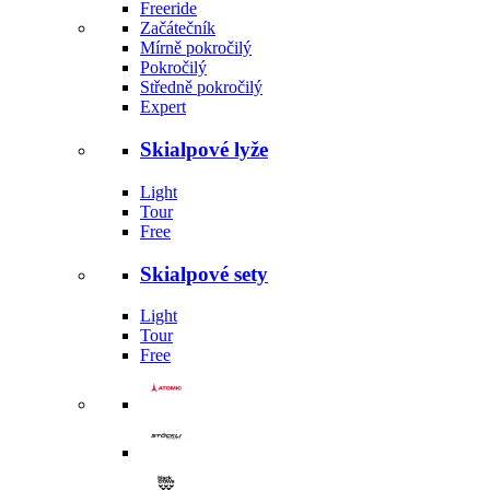
Freeride
Začátečník
Mírně pokročilý
Pokročilý
Středně pokročilý
Expert
Skialpové lyže
Light
Tour
Free
Skialpové sety
Light
Tour
Free