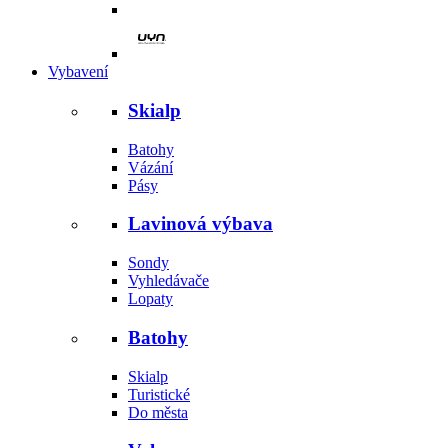
Vybavení
Skialp
Batohy
Vázání
Pásy
Lavinová výbava
Sondy
Vyhledávače
Lopaty
Batohy
Skialp
Turistické
Do města