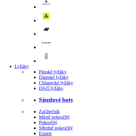
Lyžáky
Pánské lyžáky
Dámské lyžáky
Chlapecké lyžáky
Dívčí lyžáky
Sjezdové boty
Začátečník
Mírně pokročilý
Pokročilý
Středně pokročilý
Expert