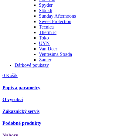
Spyder
Stöckli
Sunday Afternoons
Sweet Protection
Tecnica
Therm-ic
Toko
UYN
Van Deer
Ventesima Strada
Zanier
Dárkové poukazy
0
Košík
Popis a parametry
O výrobci
Zákaznický servis
Podobné produkty
Nahoru