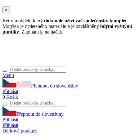
×
Retro motýlek, který
dokonale oživí váš společenský komplet
.
Motýlek je z pleteného materiálu a je ozvláštněný
bílými vyšitými
puntíky
. Zapínání je na háček.
Menu
Přepnout do slovenštiny
Přihlásit
0
Košík
Přepnout do slovenštiny
Přihlásit
Přihlásit
Dárkové poukazy