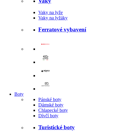
Vaky
Vaky na lyže
Vaky na lyžáky
Ferratové vybavení
Boty
Pánské boty
Dámské boty
Chlapecké boty
Dívčí boty
Turistické boty