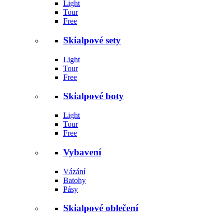
Light
Tour
Free
Skialpové sety
Light
Tour
Free
Skialpové boty
Light
Tour
Free
Vybavení
Vázání
Batohy
Pásy
Skialpové oblečení