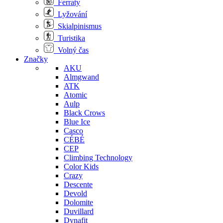
Ferraty
Lyžování
Skialpinismus
Turistika
Volný čas
Značky
AKU
Almgwand
ATK
Atomic
Aulp
Black Crows
Blue Ice
Casco
CÉBÉ
CEP
Climbing Technology
Color Kids
Crazy
Descente
Devold
Dolomite
Duvillard
Dynafit