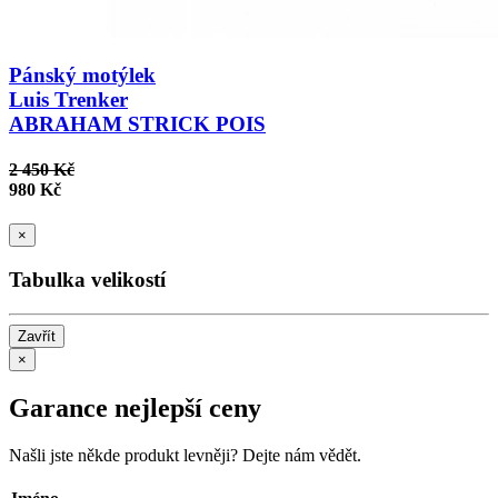
Pánský motýlek
Luis Trenker
ABRAHAM STRICK POIS
2 450 Kč
980 Kč
×
Tabulka velikostí
Zavřít
×
Garance nejlepší ceny
Našli jste někde produkt levněji? Dejte nám vědět.