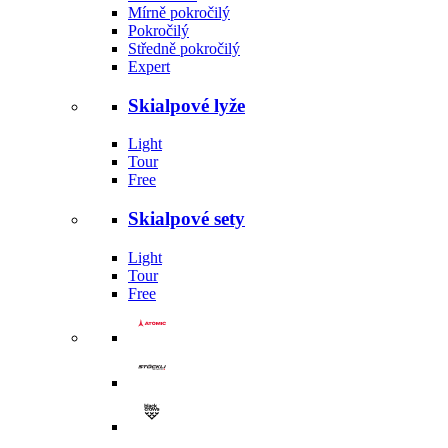
Mírně pokročilý
Pokročilý
Středně pokročilý
Expert
Skialpové lyže
Light
Tour
Free
Skialpové sety
Light
Tour
Free