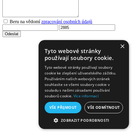
Beru na vědomí
zpracování osobních údajů
Odeslat
×
Tyto webové stránky
používají soubory cookie.
Tyto webové stránky používají soubory
cookie ke zlepšení uživatelského zážitku.
Používáním našich webových stránek
souhlasíte se všemi soubory cookie v
souladu s našimi zásadami používání
souborů cookie.
Více informací
VŠE PŘIJMOUT
VŠE ODMÍTNOUT
ZOBRAZIT PODROBNOSTI
NEZBYTNĚ NUTNÉ SOUBORY