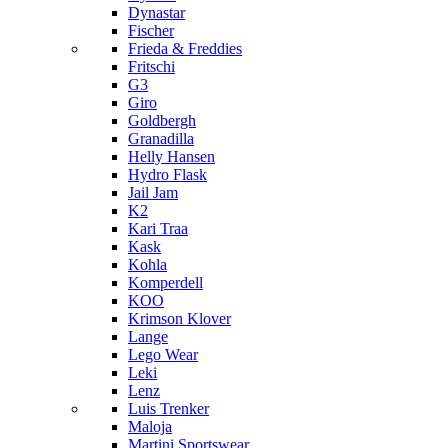
Dynastar
Fischer
Frieda & Freddies
Fritschi
G3
Giro
Goldbergh
Granadilla
Helly Hansen
Hydro Flask
Jail Jam
K2
Kari Traa
Kask
Kohla
Komperdell
KOO
Krimson Klover
Lange
Lego Wear
Leki
Lenz
Luis Trenker
Maloja
Martini Sportswear