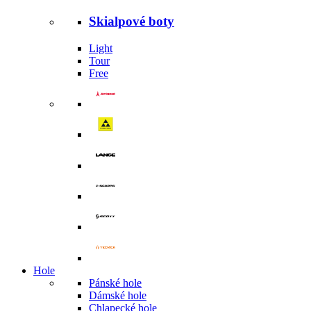
Skialpové boty
Light
Tour
Free
Hole
Pánské hole
Dámské hole
Chlapecké hole