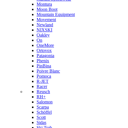
Montura
Moon Boot
Mountain Equipment
Movement
Newland
NIXSKI
Oakley
On
OneMore
Ortovox
Patagonia
Phenix
PinBina
Poivre Blanc
Pomoca
R-JET
Racer
Reusch
RH+
Salomon
Scarpa
Schöffel
Scott
Sidas
Ski Trab