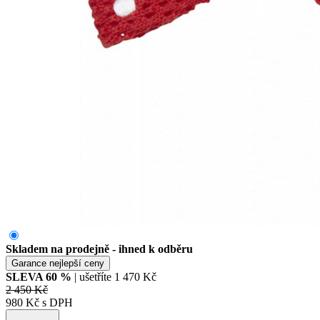
Skladem na prodejně - ihned k odběru
Garance nejlepší ceny
SLEVA
60
%
| ušetříte
1 470 Kč
2 450 Kč
980 Kč s DPH