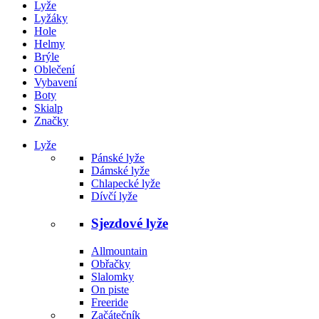
Lyže
Lyžáky
Hole
Helmy
Brýle
Oblečení
Vybavení
Boty
Skialp
Značky
Lyže
Pánské lyže
Dámské lyže
Chlapecké lyže
Dívčí lyže
Sjezdové lyže
Allmountain
Obřačky
Slalomky
On piste
Freeride
Začátečník