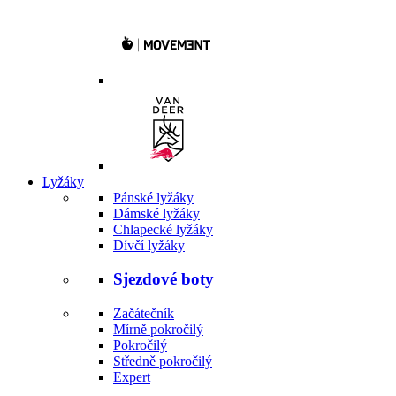
Lyžáky
Pánské lyžáky
Dámské lyžáky
Chlapecké lyžáky
Dívčí lyžáky
Sjezdové boty
Začátečník
Mírně pokročilý
Pokročilý
Středně pokročilý
Expert