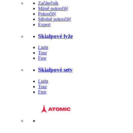
Začátečník
Mírně pokročilý
Pokročilý
Středně pokročilý
Expert
Skialpové lyže
Light
Tour
Free
Skialpové sety
Light
Tour
Free