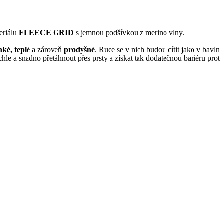
eriálu
FLEECE GRID
s jemnou podšívkou z merino vlny.
hké, teplé
a zároveň
prodyšné
. Ruce se v nich budou cítit jako v bavl
hle a snadno přetáhnout přes prsty a získat tak dodatečnou bariéru prot