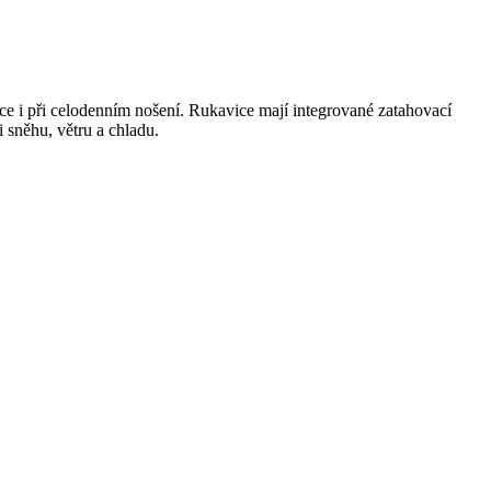
nce i při celodenním nošení. Rukavice mají integrované zatahovací
i sněhu, větru a chladu.