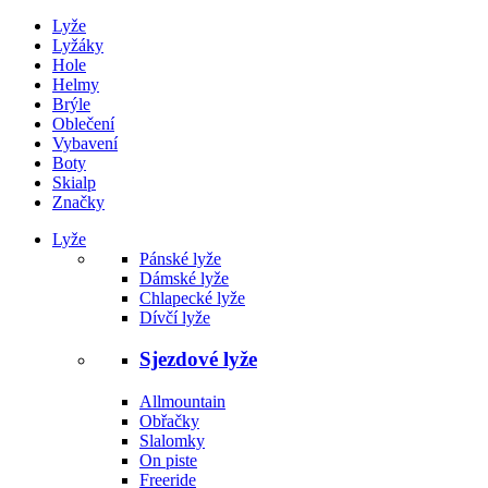
Lyže
Lyžáky
Hole
Helmy
Brýle
Oblečení
Vybavení
Boty
Skialp
Značky
Lyže
Pánské lyže
Dámské lyže
Chlapecké lyže
Dívčí lyže
Sjezdové lyže
Allmountain
Obřačky
Slalomky
On piste
Freeride