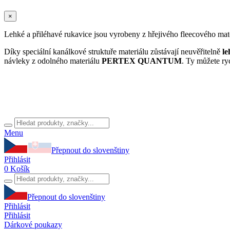
×
Lehké a přiléhavé rukavice jsou vyrobeny z hřejivého fleecového mat
Díky speciální kanálkové struktuře materiálu zůstávají neuvěřitelně
le
návleky z odolného materiálu
PERTEX QUANTUM
. Ty můžete ryc
Menu
Přepnout do slovenštiny
Přihlásit
0
Košík
Přepnout do slovenštiny
Přihlásit
Přihlásit
Dárkové poukazy