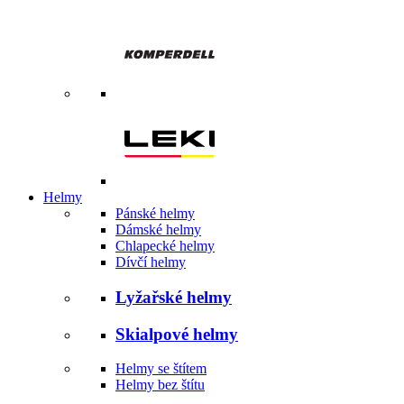
Helmy
Pánské helmy
Dámské helmy
Chlapecké helmy
Dívčí helmy
Lyžařské helmy
Skialpové helmy
Helmy se štítem
Helmy bez štítu