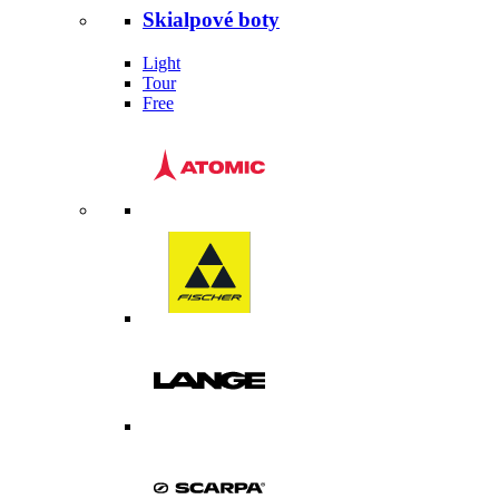
Skialpové boty
Light
Tour
Free