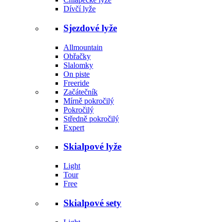
Dívčí lyže
Sjezdové lyže
Allmountain
Obřačky
Slalomky
On piste
Freeride
Začátečník
Mírně pokročilý
Pokročilý
Středně pokročilý
Expert
Skialpové lyže
Light
Tour
Free
Skialpové sety