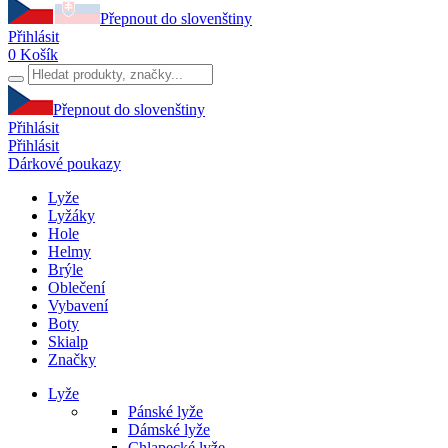
Přepnout do slovenštiny
Přihlásit
0
Košík
Přepnout do slovenštiny
Přihlásit
Přihlásit
Dárkové poukazy
Lyže
Lyžáky
Hole
Helmy
Brýle
Oblečení
Vybavení
Boty
Skialp
Značky
Lyže
Pánské lyže
Dámské lyže
Chlapecké lyže