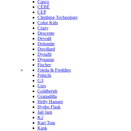
Casco
CÉBÉ
CEP
Climbing Technology
Color Kids
Crazy
Descente
Devold
Dolomite
Duvillard
Dynafit
Dynastar
Fischer
Frieda & Freddies
Fritschi
G3
Giro
Goldbergh
Granadilla
Helly Hansen
Hydro Flask
Jail Jam
K2
Kari Traa
Kask