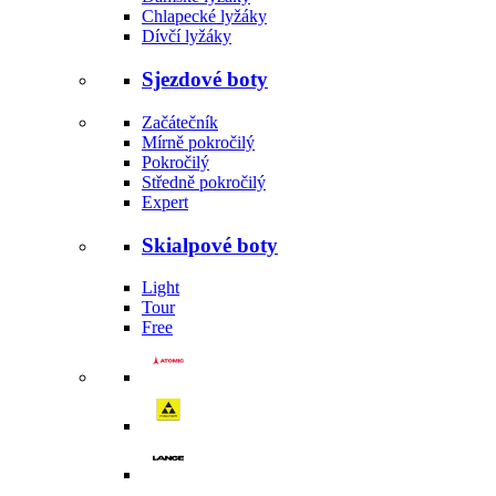
Chlapecké lyžáky
Dívčí lyžáky
Sjezdové boty
Začátečník
Mírně pokročilý
Pokročilý
Středně pokročilý
Expert
Skialpové boty
Light
Tour
Free