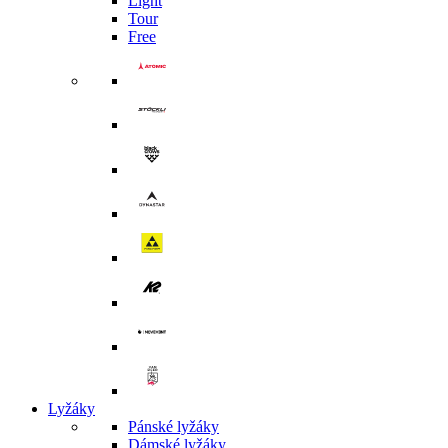
Light
Tour
Free
Lyžáky
Pánské lyžáky
Dámské lyžáky