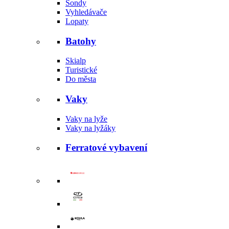
Sondy
Vyhledávače
Lopaty
Batohy
Skialp
Turistické
Do města
Vaky
Vaky na lyže
Vaky na lyžáky
Ferratové vybavení