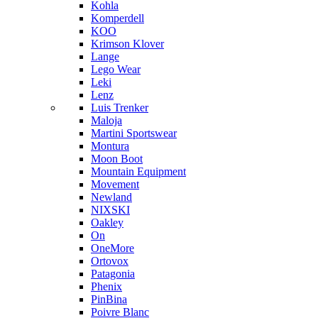
Kohla
Komperdell
KOO
Krimson Klover
Lange
Lego Wear
Leki
Lenz
Luis Trenker
Maloja
Martini Sportswear
Montura
Moon Boot
Mountain Equipment
Movement
Newland
NIXSKI
Oakley
On
OneMore
Ortovox
Patagonia
Phenix
PinBina
Poivre Blanc