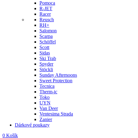
Pomoca
R-JET
Racer
Reusch
RH+
Salomon
Scarpa
Schöffel
Scott
Sidas
Ski Trab
Spyder
Stöckli
Sunday Afternoons
Sweet Protection
Tecnica
Therm-ic
Toko
UYN
Van Deer
Ventesima Strada
Zanier
Dárkové poukazy
0
Košík