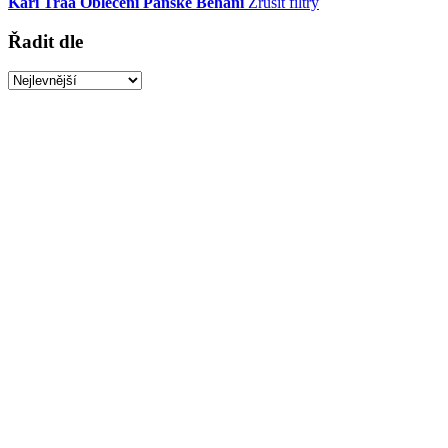
Kari Traa
Oblečení
Pánské
Běhání
Zrušit filtry
Řadit dle