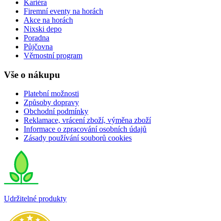
Kariéra
Firemní eventy na horách
Akce na horách
Nixski depo
Poradna
Půjčovna
Věrnostní program
Vše o nákupu
Platební možnosti
Způsoby dopravy
Obchodní podmínky
Reklamace, vrácení zboží, výměna zboží
Informace o zpracování osobních údajů
Zásady používání souborů cookies
Udržitelné produkty