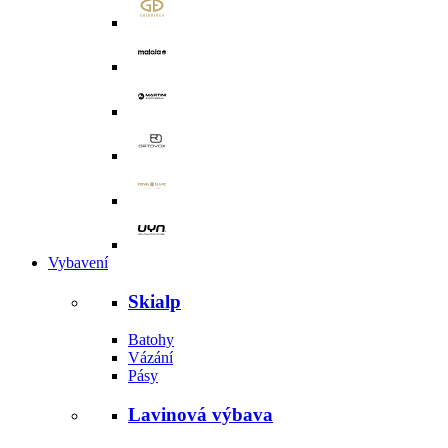
Vybavení
Skialp
Batohy
Vázání
Pásy
Lavinová výbava