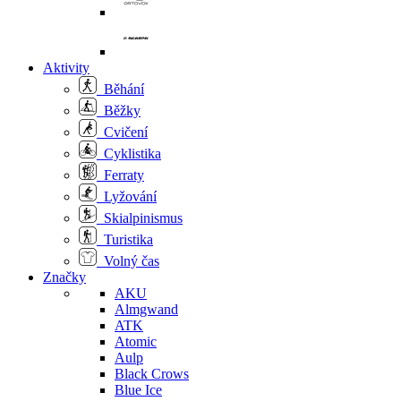
Aktivity
Běhání
Běžky
Cvičení
Cyklistika
Ferraty
Lyžování
Skialpinismus
Turistika
Volný čas
Značky
AKU
Almgwand
ATK
Atomic
Aulp
Black Crows
Blue Ice