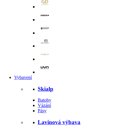
Vybavení
Skialp
Batohy
Vázání
Pásy
Lavinová výbava