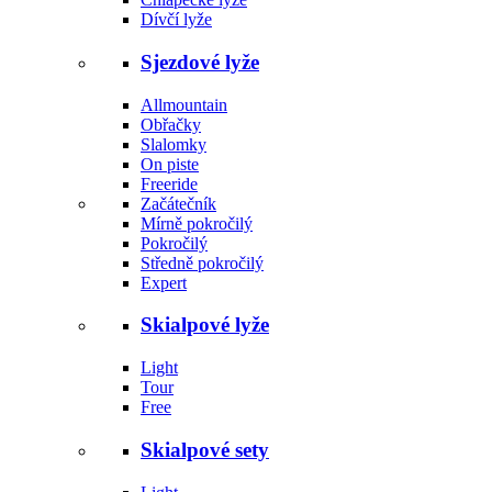
Dívčí lyže
Sjezdové lyže
Allmountain
Obřačky
Slalomky
On piste
Freeride
Začátečník
Mírně pokročilý
Pokročilý
Středně pokročilý
Expert
Skialpové lyže
Light
Tour
Free
Skialpové sety