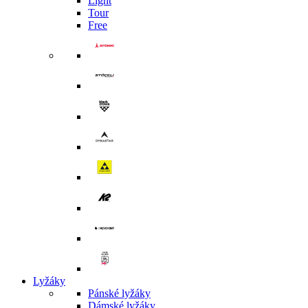
Light
Tour
Free
Lyžáky
Pánské lyžáky
Dámské lyžáky