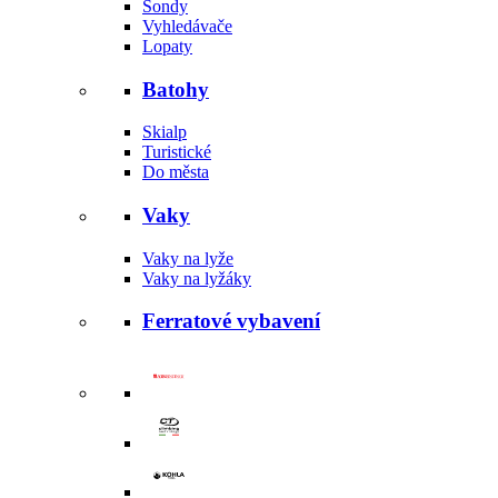
Sondy
Vyhledávače
Lopaty
Batohy
Skialp
Turistické
Do města
Vaky
Vaky na lyže
Vaky na lyžáky
Ferratové vybavení