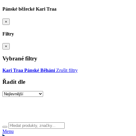
Pánské běžecké Kari Traa
×
Filtry
×
Vybrané filtry
Kari Traa
Pánské
Běhání
Zrušit filtry
Řadit dle
Menu