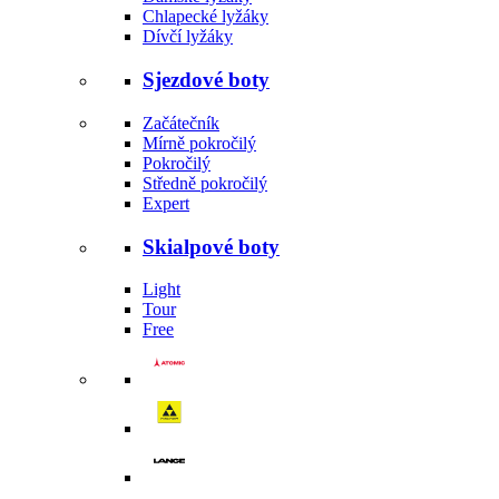
Chlapecké lyžáky
Dívčí lyžáky
Sjezdové boty
Začátečník
Mírně pokročilý
Pokročilý
Středně pokročilý
Expert
Skialpové boty
Light
Tour
Free