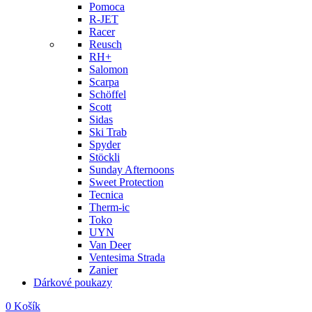
Pomoca
R-JET
Racer
Reusch
RH+
Salomon
Scarpa
Schöffel
Scott
Sidas
Ski Trab
Spyder
Stöckli
Sunday Afternoons
Sweet Protection
Tecnica
Therm-ic
Toko
UYN
Van Deer
Ventesima Strada
Zanier
Dárkové poukazy
0
Košík