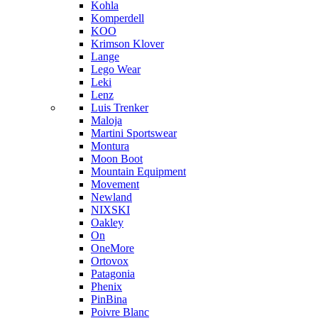
Kohla
Komperdell
KOO
Krimson Klover
Lange
Lego Wear
Leki
Lenz
Luis Trenker
Maloja
Martini Sportswear
Montura
Moon Boot
Mountain Equipment
Movement
Newland
NIXSKI
Oakley
On
OneMore
Ortovox
Patagonia
Phenix
PinBina
Poivre Blanc