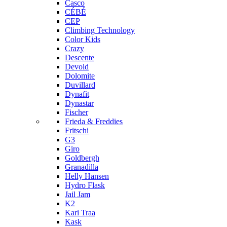
Casco
CÉBÉ
CEP
Climbing Technology
Color Kids
Crazy
Descente
Devold
Dolomite
Duvillard
Dynafit
Dynastar
Fischer
Frieda & Freddies
Fritschi
G3
Giro
Goldbergh
Granadilla
Helly Hansen
Hydro Flask
Jail Jam
K2
Kari Traa
Kask