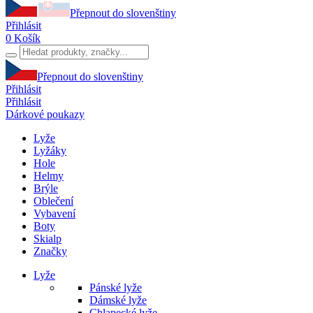
Přepnout do slovenštiny
Přihlásit
0
Košík
Přepnout do slovenštiny
Přihlásit
Přihlásit
Dárkové poukazy
Lyže
Lyžáky
Hole
Helmy
Brýle
Oblečení
Vybavení
Boty
Skialp
Značky
Lyže
Pánské lyže
Dámské lyže
Chlapecké lyže