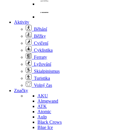
Aktivity
Běhání
Běžky
Cvičení
Cyklistika
Ferraty
Lyžování
Skialpinismus
Turistika
Volný čas
Značky
AKU
Almgwand
ATK
Atomic
Aulp
Black Crows
Blue Ice