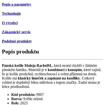
Popis a parametry
Technologie
O výrobci
Zákaznický servis
Podobné produkty
Popis produktu
Pánská košile Maloja RachelM.
, která nesmí chybět v žádném
pánském šatníku. Materiál je
v kombinaci s konopím
, které zajistí,
že je košile prodyšná, rychleschnoucí a velmi příjemná na dotek.
Košile má
klasický límeček a zapínání na knoflíky
. Celkový
vzhled je doplněný bílou nášivkou s logem značky. Zadní strana je
lehce prodloužená.
Kód produktu:
9907
Barva:
Světle zelená
Rok:
2023