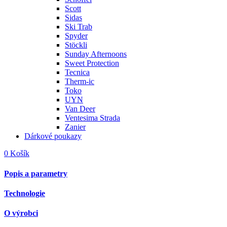
Scott
Sidas
Ski Trab
Spyder
Stöckli
Sunday Afternoons
Sweet Protection
Tecnica
Therm-ic
Toko
UYN
Van Deer
Ventesima Strada
Zanier
Dárkové poukazy
0
Košík
Popis a parametry
Technologie
O výrobci