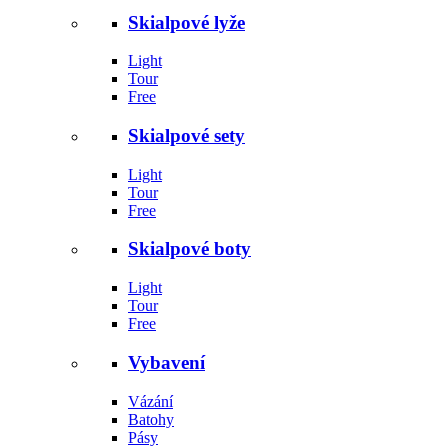
Skialpové lyže
Light
Tour
Free
Skialpové sety
Light
Tour
Free
Skialpové boty
Light
Tour
Free
Vybavení
Vázání
Batohy
Pásy