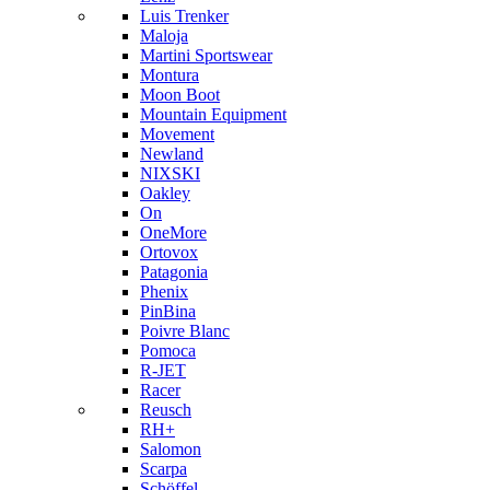
Luis Trenker
Maloja
Martini Sportswear
Montura
Moon Boot
Mountain Equipment
Movement
Newland
NIXSKI
Oakley
On
OneMore
Ortovox
Patagonia
Phenix
PinBina
Poivre Blanc
Pomoca
R-JET
Racer
Reusch
RH+
Salomon
Scarpa
Schöffel