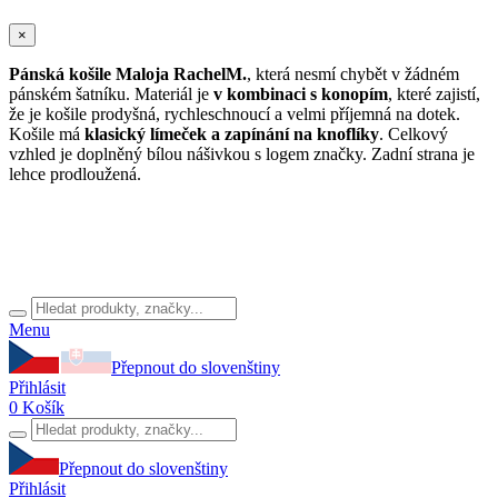
×
Pánská košile Maloja RachelM.
, která nesmí chybět v žádném
pánském šatníku. Materiál je
v kombinaci s konopím
, které zajistí,
že je košile prodyšná, rychleschnoucí a velmi příjemná na dotek.
Košile má
klasický límeček a zapínání na knoflíky
. Celkový
vzhled je doplněný bílou nášivkou s logem značky. Zadní strana je
lehce prodloužená.
Menu
Přepnout do slovenštiny
Přihlásit
0
Košík
Přepnout do slovenštiny
Přihlásit