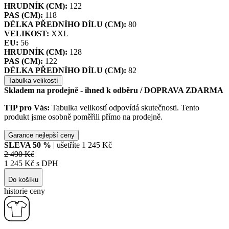
HRUDNÍK (CM):
122
PAS (CM):
118
DÉLKA PŘEDNÍHO DÍLU (CM):
80
VELIKOST:
XXL
EU:
56
HRUDNÍK (CM):
128
PAS (CM):
122
DÉLKA PŘEDNÍHO DÍLU (CM):
82
Tabulka velikostí
Skladem na prodejně - ihned k odběru
/ DOPRAVA ZDARMA
TIP pro Vás:
Tabulka velikostí odpovídá skutečnosti. Tento
produkt jsme osobně poměřili přímo na prodejně.
Garance nejlepší ceny
SLEVA
50
%
| ušetříte
1 245 Kč
2 490 Kč
1 245 Kč s DPH
Do košíku
historie ceny