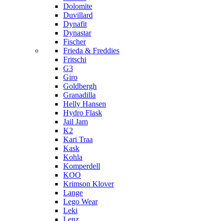
Dolomite
Duvillard
Dynafit
Dynastar
Fischer
Frieda & Freddies
Fritschi
G3
Giro
Goldbergh
Granadilla
Helly Hansen
Hydro Flask
Jail Jam
K2
Kari Traa
Kask
Kohla
Komperdell
KOO
Krimson Klover
Lange
Lego Wear
Leki
Lenz