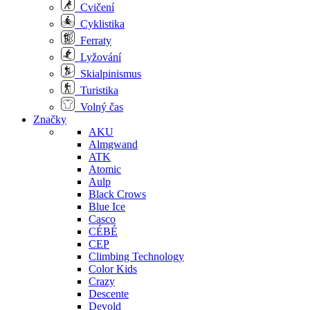
Cvičení
Cyklistika
Ferraty
Lyžování
Skialpinismus
Turistika
Volný čas
Značky
AKU
Almgwand
ATK
Atomic
Aulp
Black Crows
Blue Ice
Casco
CÉBÉ
CEP
Climbing Technology
Color Kids
Crazy
Descente
Devold