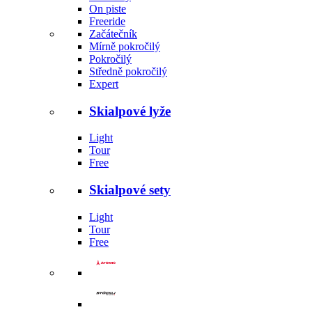
On piste
Freeride
Začátečník
Mírně pokročilý
Pokročilý
Středně pokročilý
Expert
Skialpové lyže
Light
Tour
Free
Skialpové sety
Light
Tour
Free