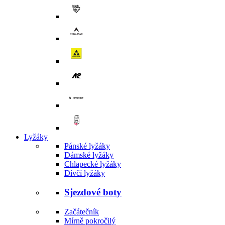
Lyžáky
Pánské lyžáky
Dámské lyžáky
Chlapecké lyžáky
Dívčí lyžáky
Sjezdové boty
Začátečník
Mírně pokročilý