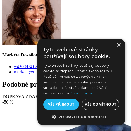
×
Tyto webové stránky
Markéta Dostálová
používají soubory cookie.
Tyto webové stránky používají soubory
+420 604 684 168
cookie ke zlepšení uživatelského zážitku.
marketa@nixski.cz
Používáním našich webových stránek
souhlasíte se všemi soubory cookie v
Podobné produkty
souladu s našimi zásadami používání
souborů cookie.
Více informací
DOPRAVA ZDARMA
-50 %
VŠE PŘIJMOUT
VŠE ODMÍTNOUT
ZOBRAZIT PODROBNOSTI
NEZBYTNĚ NUTNÉ SOUBORY