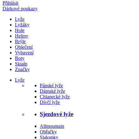
Přihlásit
Dárkové poukazy
Lyže
Lyžáky
Hole
Helmy
Brýle
Oblečení
Vybavení
Boty
Skialp
Značky
Lyže
Pánské lyže
Dámské lyže
Chlapecké lyže
Dívčí lyže
Sjezdové lyže
Allmountain
Obřačky
Slalomky