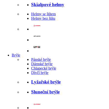
Skialpové helmy
Helmy se štítem
Helmy bez štítu
Brýle
Pánské brýle
Dámské brýle
Chlapecké brýle
Dívčí brýle
Lyžařské brýle
Sluneční brýle