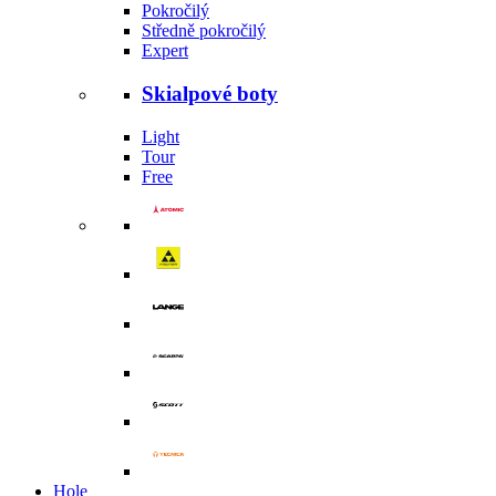
Pokročilý
Středně pokročilý
Expert
Skialpové boty
Light
Tour
Free
Hole