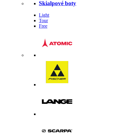
Skialpové boty
Light
Tour
Free