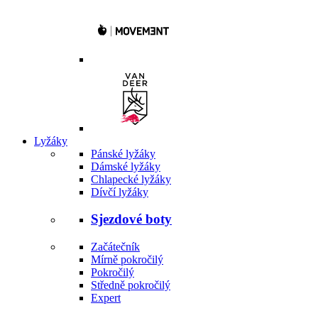
Lyžáky
Pánské lyžáky
Dámské lyžáky
Chlapecké lyžáky
Dívčí lyžáky
Sjezdové boty
Začátečník
Mírně pokročilý
Pokročilý
Středně pokročilý
Expert