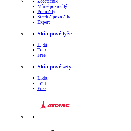
Začátečník
Mírně pokročilý
Pokročilý
Středně pokročilý
Expert
Skialpové lyže
Light
Tour
Free
Skialpové sety
Light
Tour
Free