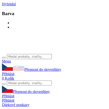
Hybridní
Barva
Menu
Přepnout do slovenštiny
Přihlásit
0
Košík
Přepnout do slovenštiny
Přihlásit
Přihlásit
Dárkové poukazy