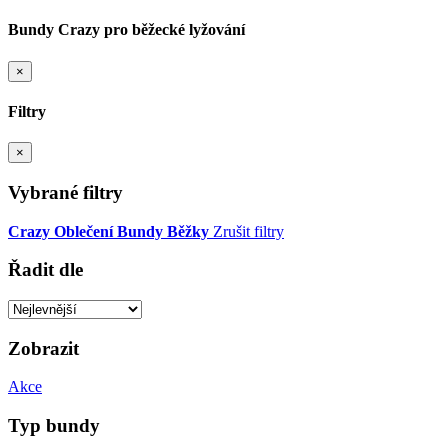
Bundy Crazy pro běžecké lyžování
×
Filtry
×
Vybrané filtry
Crazy
Oblečení
Bundy
Běžky
Zrušit filtry
Řadit dle
Zobrazit
Akce
Typ bundy