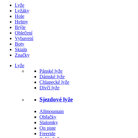
Lyže
Lyžáky
Hole
Helmy
Brýle
Oblečení
Vybavení
Boty
Skialp
Značky
Lyže
Pánské lyže
Dámské lyže
Chlapecké lyže
Dívčí lyže
Sjezdové lyže
Allmountain
Obřačky
Slalomky
On piste
Freeride