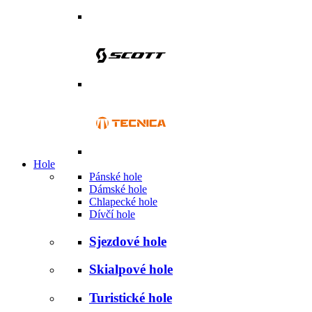
Hole
Pánské hole
Dámské hole
Chlapecké hole
Dívčí hole
Sjezdové hole
Skialpové hole
Turistické hole