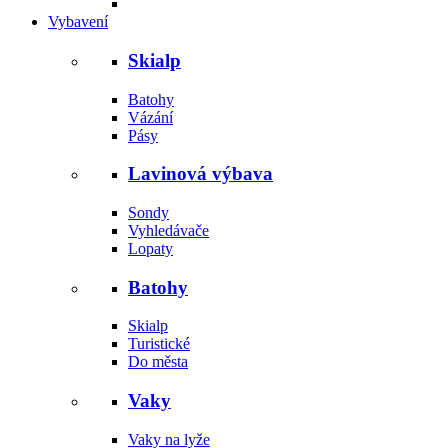
Vybavení
Skialp
Batohy
Vázání
Pásy
Lavinová výbava
Sondy
Vyhledávače
Lopaty
Batohy
Skialp
Turistické
Do města
Vaky
Vaky na lyže