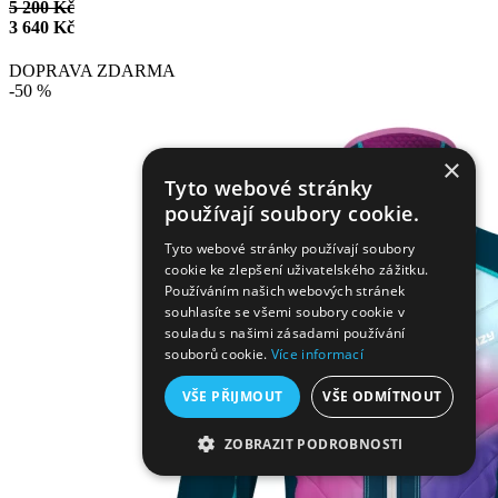
5 200 Kč
3 640 Kč
DOPRAVA ZDARMA
-50 %
×
Tyto webové stránky
používají soubory cookie.
Tyto webové stránky používají soubory
cookie ke zlepšení uživatelského zážitku.
Používáním našich webových stránek
souhlasíte se všemi soubory cookie v
souladu s našimi zásadami používání
souborů cookie.
Více informací
VŠE PŘIJMOUT
VŠE ODMÍTNOUT
ZOBRAZIT PODROBNOSTI
NEZBYTNĚ NUTNÉ SOUBORY