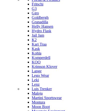
Fritschi
G3
Giro
Goldbergh
Granadilla
Helly Hansen
Hydro Flask
Jail Jam
K2
Kari Traa
Kask
Kohla
Komperdell
KOO
Krimson Klover
Lange
Lego Wear
Leki
Lenz
Luis Trenker
Maloja
Martini Sportswear
Montura
Moon Boot