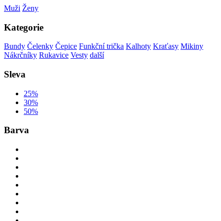
Muži
Ženy
Kategorie
Bundy
Čelenky
Čepice
Funkční trička
Kalhoty
Kraťasy
Mikiny
Nákrčníky
Rukavice
Vesty
další
Sleva
25%
30%
50%
Barva