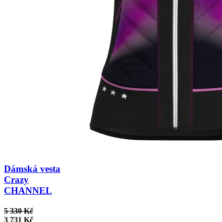
Dámská vesta
Crazy
CHANNEL
5 330 Kč
3 731 Kč