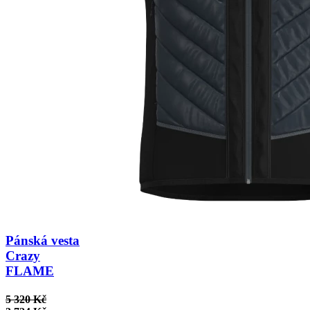
Pánská vesta
Crazy
FLAME
5 320 Kč