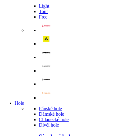
Light
Tour
Free
Hole
Pánské hole
Dámské hole
Chlapecké hole
Dívčí hole