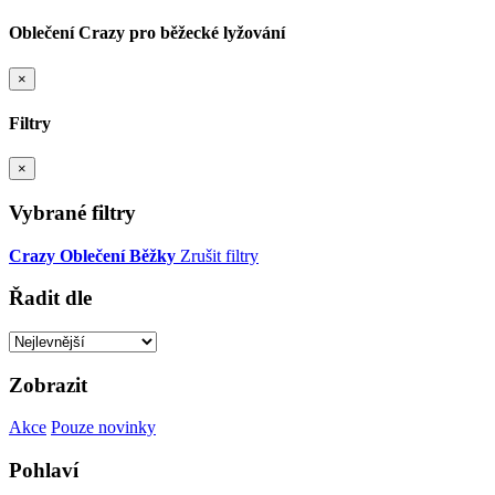
Oblečení Crazy pro běžecké lyžování
×
Filtry
×
Vybrané filtry
Crazy
Oblečení
Běžky
Zrušit filtry
Řadit dle
Zobrazit
Akce
Pouze novinky
Pohlaví