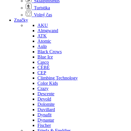
Skialpinismus
Turistika
Volný čas
Značky
AKU
Almgwand
ATK
Atomic
Aulp
Black Crows
Blue Ice
Casco
CÉBÉ
CEP
Climbing Technology
Color Kids
Crazy
Descente
Devold
Dolomite
Duvillard
Dynafit
Dynastar
Fischer
Frieda & Freddies