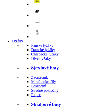
Lyžáky
Pánské lyžáky
Dámské lyžáky
Chlapecké lyžáky
Dívčí lyžáky
Sjezdové boty
Začátečník
Mírně pokročilý
Pokročilý
Středně pokročilý
Expert
Skialpové boty