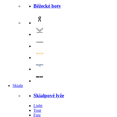
Běžecké boty
Skialp
Skialpové lyže
Light
Tour
Free