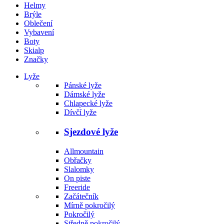
Helmy
Brýle
Oblečení
Vybavení
Boty
Skialp
Značky
Lyže
Pánské lyže
Dámské lyže
Chlapecké lyže
Dívčí lyže
Sjezdové lyže
Allmountain
Obřačky
Slalomky
On piste
Freeride
Začátečník
Mírně pokročilý
Pokročilý
Středně pokročilý