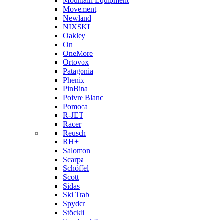
Mountain Equipment
Movement
Newland
NIXSKI
Oakley
On
OneMore
Ortovox
Patagonia
Phenix
PinBina
Poivre Blanc
Pomoca
R-JET
Racer
Reusch
RH+
Salomon
Scarpa
Schöffel
Scott
Sidas
Ski Trab
Spyder
Stöckli