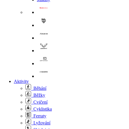
Aktivity
Běhání
Běžky
Cvičení
Cyklistika
Ferraty
Lyžování