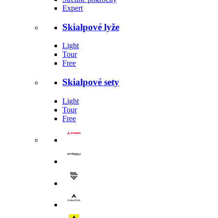
Expert
Skialpové lyže
Light
Tour
Free
Skialpové sety
Light
Tour
Free