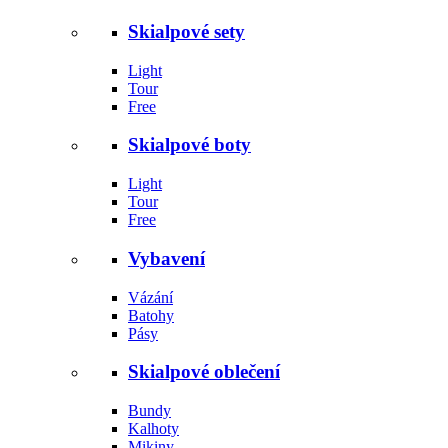
Skialpové sety
Light
Tour
Free
Skialpové boty
Light
Tour
Free
Vybavení
Vázání
Batohy
Pásy
Skialpové oblečení
Bundy
Kalhoty
Mikiny