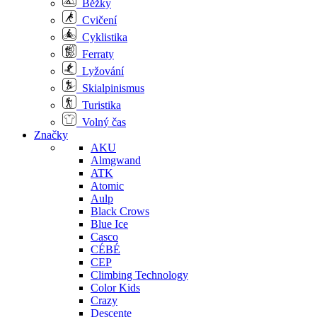
Běžky
Cvičení
Cyklistika
Ferraty
Lyžování
Skialpinismus
Turistika
Volný čas
Značky
AKU
Almgwand
ATK
Atomic
Aulp
Black Crows
Blue Ice
Casco
CÉBÉ
CEP
Climbing Technology
Color Kids
Crazy
Descente