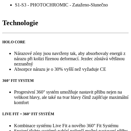
S1-S3 - PHOTOCHROMIC - Zataženo-Slunečno
Technologie
HOLO CORE
Nárazové zóny jsou navrženy tak, aby absorbovaly energii z
nárazu při kolizi řízenou deformací. Jezdec zůstává většinou
nezraněný
Absorpce nárazu je o 30% vyšší než vyžaduje CE
360° FIT SYSTEM
Progresivní 360° systém umožňuje nastavit přilbu nejen na
velikost hlavy, ale také na tvar hlavy čímž zajišťuje maximální
komfort
LIVE FIT + 360° FIT SYSTÉM
Kombinace systému Live Fit a nového 360° Fit Systému
Spojení těchto systémů nabízí nejlepší možné nastavení přilby