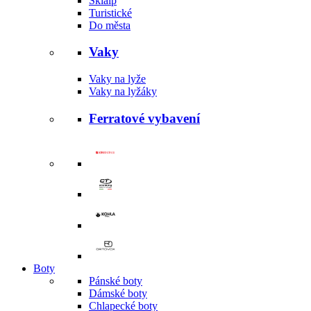
Skialp
Turistické
Do města
Vaky
Vaky na lyže
Vaky na lyžáky
Ferratové vybavení
Boty
Pánské boty
Dámské boty
Chlapecké boty