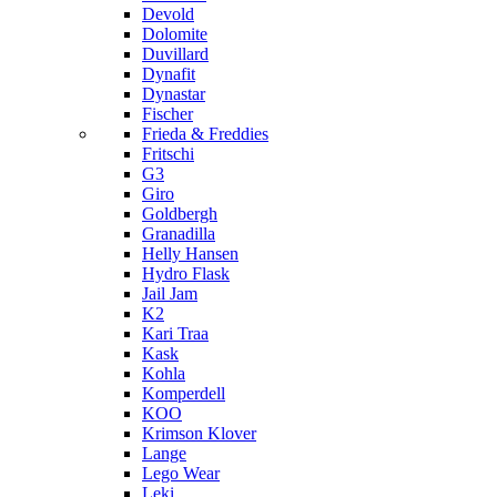
Devold
Dolomite
Duvillard
Dynafit
Dynastar
Fischer
Frieda & Freddies
Fritschi
G3
Giro
Goldbergh
Granadilla
Helly Hansen
Hydro Flask
Jail Jam
K2
Kari Traa
Kask
Kohla
Komperdell
KOO
Krimson Klover
Lange
Lego Wear
Leki