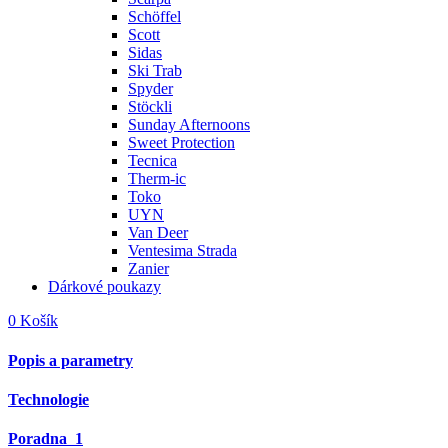
Schöffel
Scott
Sidas
Ski Trab
Spyder
Stöckli
Sunday Afternoons
Sweet Protection
Tecnica
Therm-ic
Toko
UYN
Van Deer
Ventesima Strada
Zanier
Dárkové poukazy
0
Košík
Popis a parametry
Technologie
Poradna
1