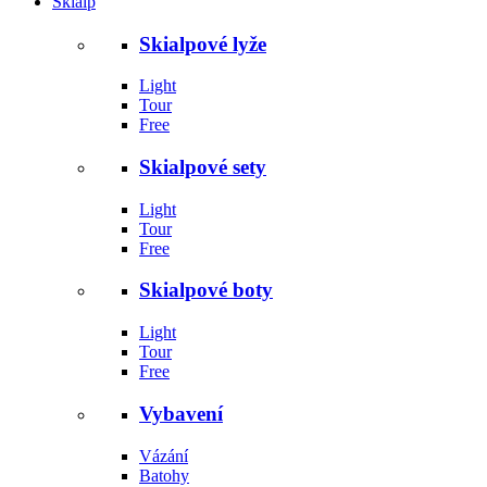
Skialp
Skialpové lyže
Light
Tour
Free
Skialpové sety
Light
Tour
Free
Skialpové boty
Light
Tour
Free
Vybavení
Vázání
Batohy