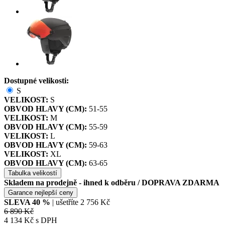
Dostupné velikosti:
S
VELIKOST:
S
OBVOD HLAVY (CM):
51-55
VELIKOST:
M
OBVOD HLAVY (CM):
55-59
VELIKOST:
L
OBVOD HLAVY (CM):
59-63
VELIKOST:
XL
OBVOD HLAVY (CM):
63-65
Tabulka velikostí
Skladem na prodejně - ihned k odběru
/ DOPRAVA ZDARMA
Garance nejlepší ceny
SLEVA
40
%
| ušetříte
2 756 Kč
6 890 Kč
4 134 Kč s DPH