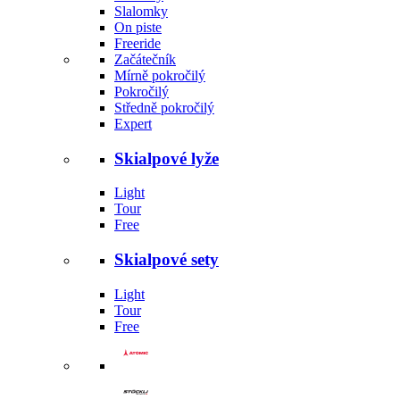
Slalomky
On piste
Freeride
Začátečník
Mírně pokročilý
Pokročilý
Středně pokročilý
Expert
Skialpové lyže
Light
Tour
Free
Skialpové sety
Light
Tour
Free