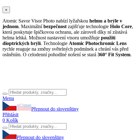
×
Atomic Savor Visor Photo nabízí lyžařskou
helmu a brýle v
jednom
. Maximální
bezpečnost
zajišťuje technologie
Holo Core
,
která poskytuje špičkovou ochranu, ale zároveň díky ní zůstává
helma lehká. Možnost nastavení visoru umožňuje
použití
dioptrických brýlí
. Technologie
Atomic Photochromic Lens
rychle reaguje na změny světelných podmínek a chrání vás před
oslněním. O celodenní pohodlné nošení se stará
360° Fit System
.
Menu
Přepnout do slovenštiny
Přihlásit
0
Košík
Přepnout do slovenštiny