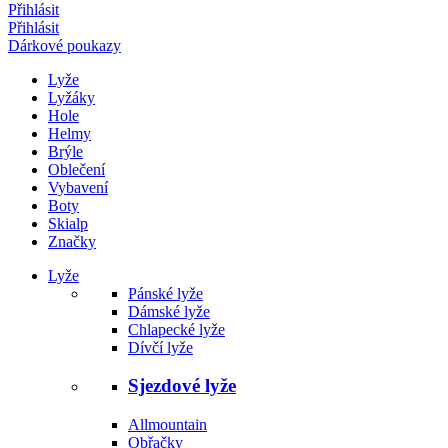
Přihlásit
Přihlásit
Dárkové poukazy
Lyže
Lyžáky
Hole
Helmy
Brýle
Oblečení
Vybavení
Boty
Skialp
Značky
Lyže
Pánské lyže
Dámské lyže
Chlapecké lyže
Dívčí lyže
Sjezdové lyže
Allmountain
Obřačky