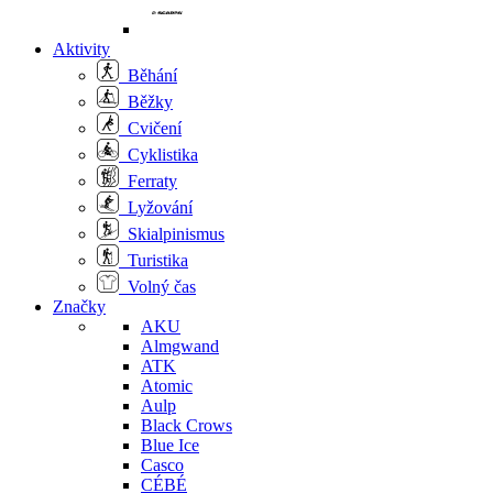
Aktivity
Běhání
Běžky
Cvičení
Cyklistika
Ferraty
Lyžování
Skialpinismus
Turistika
Volný čas
Značky
AKU
Almgwand
ATK
Atomic
Aulp
Black Crows
Blue Ice
Casco
CÉBÉ