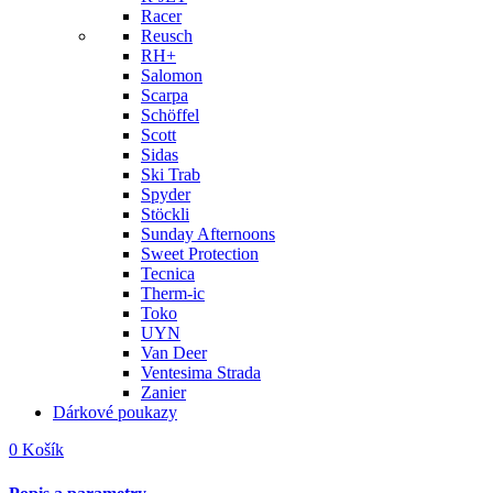
Racer
Reusch
RH+
Salomon
Scarpa
Schöffel
Scott
Sidas
Ski Trab
Spyder
Stöckli
Sunday Afternoons
Sweet Protection
Tecnica
Therm-ic
Toko
UYN
Van Deer
Ventesima Strada
Zanier
Dárkové poukazy
0
Košík