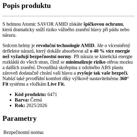
Popis produktu
S helmou Atomic SAVOR AMID získáte
špičkovou ochranu
,
která dramaticky sníží riziko vážného zranění hlavy při pádu nebo
nárazu.
Srdcem helmy je
revoluční technologie AMID
. Jde o vícesměrný
deflektor nárazů, který dokáže absorbovat až
o 40 % více energie
než vyžadují bezpečnostní normy
. Při nárazu se kinetická energie
rozkládá do všech stran, čímž se
minimalizuje riziko
otřesu mozku
a dalších zranění. Dvoudílná skořepina z odolného ABS plastu
zároveň dodatačně chrání vaši hlavu a
zvyšuje tak vaše bezpečí.
Nabízí také prvotřídní komfort díky výškově nastavitelnému
360°
Fit
systému a vložkám
Live Fit.
Kód produktu:
6471
Barva:
Černá
Rok:
2025/2026
Parametry
Bezpečnostní norma: