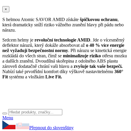
×
S helmou Atomic SAVOR AMID získáte
špičkovou ochranu
,
která dramaticky sníží riziko vážného zranění hlavy při pádu nebo
nárazu.
Srdcem helmy je
revoluční technologie AMID
. Jde o vícesměrný
deflektor nárazů, který dokáže absorbovat až
o 40 % více energie
než vyžadují bezpečnostní normy
. Při nárazu se kinetická energie
rozkládá do všech stran, čímž se
minimalizuje riziko
otřesu mozku
a dalších zranění. Dvoudílná skořepina z odolného ABS plastu
zároveň dodatačně chrání vaši hlavu a
zvyšuje tak vaše bezpečí.
Nabízí také prvotřídní komfort díky výškově nastavitelnému
360°
Fit
systému a vložkám
Live Fit.
Menu
Přepnout do slovenštiny