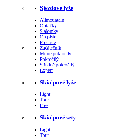
Sjezdové lyže
Allmountain
Obřačky
Slalomky
On piste
Freeride
Začátečník
Mírně pokročilý
Pokročilý
Středně pokročilý
Expert
Skialpové lyže
Light
Tour
Free
Skialpové sety
Light
Tour