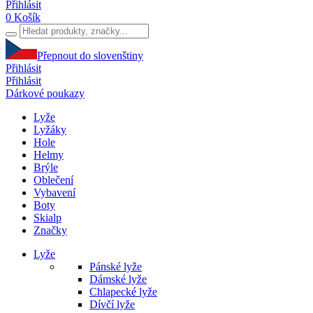
Přihlásit
0
Košík
Přepnout do slovenštiny
Přihlásit
Přihlásit
Dárkové poukazy
Lyže
Lyžáky
Hole
Helmy
Brýle
Oblečení
Vybavení
Boty
Skialp
Značky
Lyže
Pánské lyže
Dámské lyže
Chlapecké lyže
Dívčí lyže