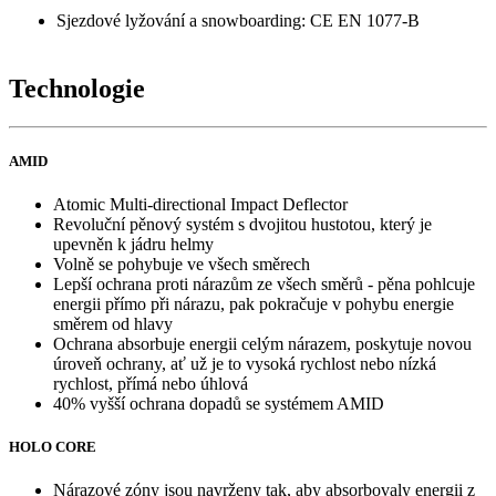
Sjezdové lyžování a snowboarding: CE EN 1077-B
Technologie
AMID
Atomic Multi-directional Impact Deflector
Revoluční pěnový systém s dvojitou hustotou, který je
upevněn k jádru helmy
Volně se pohybuje ve všech směrech
Lepší ochrana proti nárazům ze všech směrů - pěna pohlcuje
energii přímo při nárazu, pak pokračuje v pohybu energie
směrem od hlavy
Ochrana absorbuje energii celým nárazem, poskytuje novou
úroveň ochrany, ať už je to vysoká rychlost nebo nízká
rychlost, přímá nebo úhlová
40% vyšší ochrana dopadů se systémem AMID
HOLO CORE
Nárazové zóny jsou navrženy tak, aby absorbovaly energii z