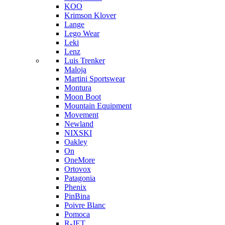
KOO
Krimson Klover
Lange
Lego Wear
Leki
Lenz
Luis Trenker
Maloja
Martini Sportswear
Montura
Moon Boot
Mountain Equipment
Movement
Newland
NIXSKI
Oakley
On
OneMore
Ortovox
Patagonia
Phenix
PinBina
Poivre Blanc
Pomoca
R-JET