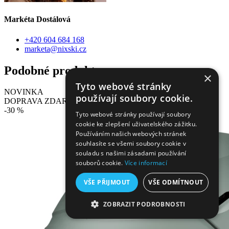
Markéta Dostálová
+420 604 684 168
marketa@nixski.cz
Podobné produkty
×
Tyto webové stránky
NOVINKA
používají soubory cookie.
DOPRAVA ZDARMA
-30 %
Tyto webové stránky používají soubory
cookie ke zlepšení uživatelského zážitku.
Používáním našich webových stránek
souhlasíte se všemi soubory cookie v
souladu s našimi zásadami používání
souborů cookie.
Více informací
VŠE PŘIJMOUT
VŠE ODMÍTNOUT
ZOBRAZIT PODROBNOSTI
NEZBYTNĚ NUTNÉ SOUBORY