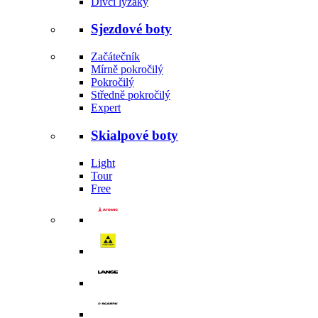
Dívčí lyžáky
Sjezdové boty
Začátečník
Mírně pokročilý
Pokročilý
Středně pokročilý
Expert
Skialpové boty
Light
Tour
Free