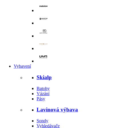
Vybavení
Skialp
Batohy
Vázání
Pásy
Lavinová výbava
Sondy
Vyhledávače