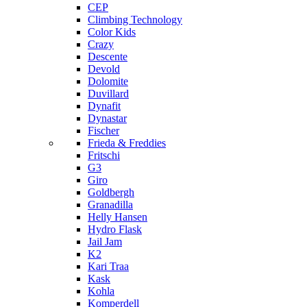
CEP
Climbing Technology
Color Kids
Crazy
Descente
Devold
Dolomite
Duvillard
Dynafit
Dynastar
Fischer
Frieda & Freddies
Fritschi
G3
Giro
Goldbergh
Granadilla
Helly Hansen
Hydro Flask
Jail Jam
K2
Kari Traa
Kask
Kohla
Komperdell