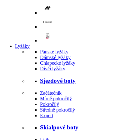
Lyžáky
Pánské lyžáky
Dámské lyžáky
Chlapecké lyžáky
Dívčí lyžáky
Sjezdové boty
Začátečník
Mírně pokročilý
Pokročilý
Středně pokročilý
Expert
Skialpové boty
Light