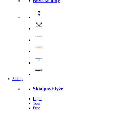
Běžecké boty
Skialp
Skialpové lyže
Light
Tour
Free