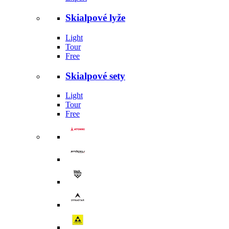
Skialpové lyže
Light
Tour
Free
Skialpové sety
Light
Tour
Free