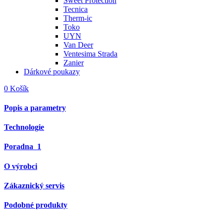
Sweet Protection
Tecnica
Therm-ic
Toko
UYN
Van Deer
Ventesima Strada
Zanier
Dárkové poukazy
0
Košík
Popis a parametry
Technologie
Poradna
1
O výrobci
Zákaznický servis
Podobné produkty