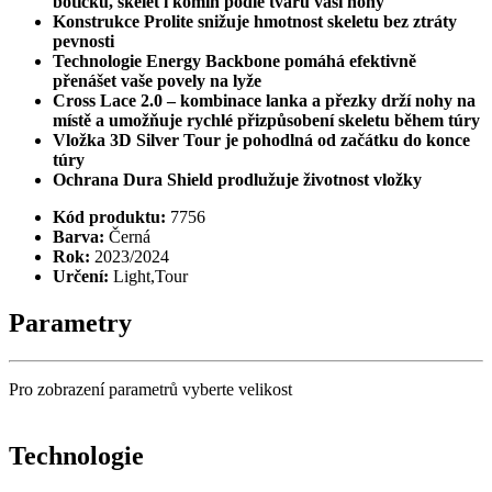
botičku, skelet i komín podle tvaru vaší nohy
Konstrukce Prolite snižuje hmotnost skeletu bez ztráty
pevnosti
Technologie Energy Backbone pomáhá efektivně
přenášet vaše povely na lyže
Cross Lace 2.0 – kombinace lanka a přezky drží nohy na
místě a umožňuje rychlé přizpůsobení skeletu během túry
Vložka 3D Silver Tour je pohodlná od začátku do konce
túry
Ochrana Dura Shield prodlužuje životnost vložky
Kód produktu:
7756
Barva:
Černá
Rok:
2023/2024
Určení:
Light,Tour
Parametry
Pro zobrazení parametrů vyberte velikost
Technologie