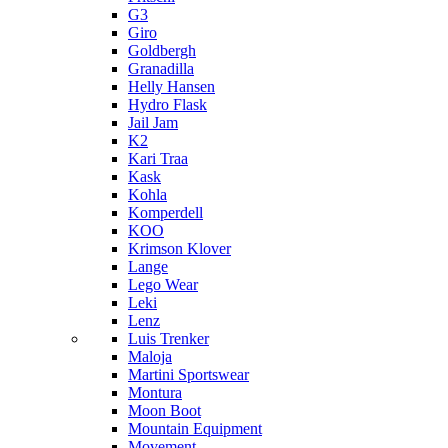
G3
Giro
Goldbergh
Granadilla
Helly Hansen
Hydro Flask
Jail Jam
K2
Kari Traa
Kask
Kohla
Komperdell
KOO
Krimson Klover
Lange
Lego Wear
Leki
Lenz
Luis Trenker
Maloja
Martini Sportswear
Montura
Moon Boot
Mountain Equipment
Movement