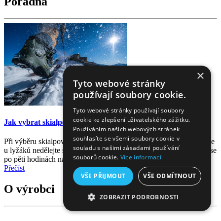
Poradna
×
Tyto webové stránky
používají soubory cookie.
Tyto webové stránky používají soubory
cookie ke zlepšení uživatelského zážitku.
Jak vybrat skialpové boty
Používáním našich webových stránek
souhlasíte se všemi soubory cookie v
Při výběru skialpových lyží či vázání můžete v ledasčem slevit – ale
souladu s našimi zásadami používání
u lyžáků nedělejte sebemenší kompromisy. I drobná nedokonalost se
souborů cookie.
Více informací
po pěti hodinách na túře může proměnit v utrpení.
Přečíst
VŠE PŘIJMOUT
VŠE ODMÍTNOUT
O výrobci
ZOBRAZIT PODROBNOSTI
NEZBYTNĚ NUTNÉ SOUBORY