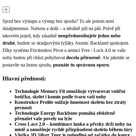
×
Sjezd bez výstupu a výstup bez sjezdu? To ale potom není
skialpinismus. Nahoru a dolů – a ideálně půl na půl. Právě při
takovém pojetí, kdy zásadně
neupřednostňujete jedno nebo
druhé
, budete se skialpovými lyžáky Atomic Backland spokojeni.
Díky systému Frictionless Pivot a aretaci Free / Lock 4.0 se vaše
nohy budou při chůzi pohybovat
docela přirozeně
. Ale jakmile se
postavíte na hranu sjezdu,
poznáte tu správnou oporu
.
Hlavní přednosti:
Technologie Memory Fit umožňuje vytvarovat vnitřní
botičku, skelet i komín podle tvaru vaší nohy
Konstrukce Prolite snižuje hmotnost skeletu bez ztráty
pevnosti
Technologie Energy Backbone pomáhá efektivně
přenášet vaše povely na lyže
Cross Lace 2.0 – kombinace lanka a přezky drží nohy na
místě a umožňuje rychlé přizpůsobení skeletu během túry
Vložka 3D Silver Tour je pohodlná od začátku do konce