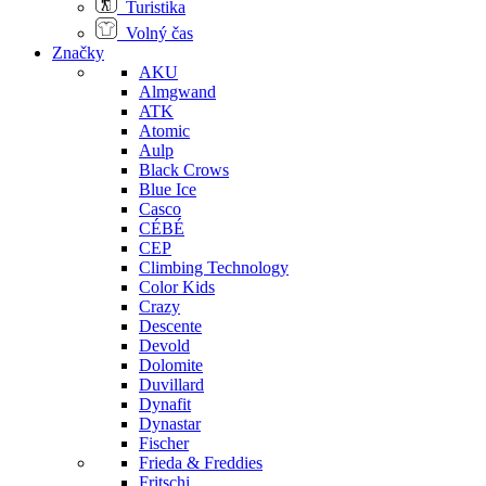
Turistika
Volný čas
Značky
AKU
Almgwand
ATK
Atomic
Aulp
Black Crows
Blue Ice
Casco
CÉBÉ
CEP
Climbing Technology
Color Kids
Crazy
Descente
Devold
Dolomite
Duvillard
Dynafit
Dynastar
Fischer
Frieda & Freddies
Fritschi