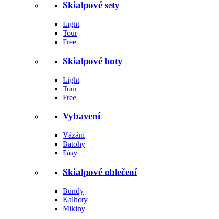
Skialpové sety
Light
Tour
Free
Skialpové boty
Light
Tour
Free
Vybavení
Vázání
Batohy
Pásy
Skialpové oblečení
Bundy
Kalhoty
Mikiny