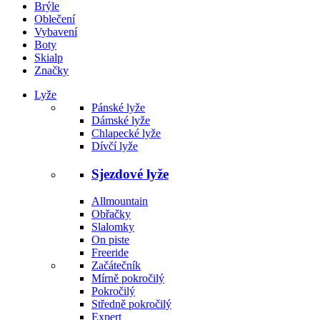
Brýle
Oblečení
Vybavení
Boty
Skialp
Značky
Lyže
Pánské lyže
Dámské lyže
Chlapecké lyže
Dívčí lyže
Sjezdové lyže
Allmountain
Obřačky
Slalomky
On piste
Freeride
Začátečník
Mírně pokročilý
Pokročilý
Středně pokročilý
Expert