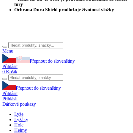
túry
Ochrana Dura Shield prodlužuje životnost vložky
Menu
Přepnout do slovenštiny
Přihlásit
0
Košík
Přepnout do slovenštiny
Přihlásit
Přihlásit
Dárkové poukazy
Lyže
Lyžáky
Hole
Helmy