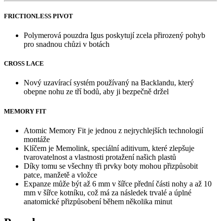
FRICTIONLESS PIVOT
Polymerová pouzdra Igus poskytují zcela přirozený pohyb
pro snadnou chůzi v botách
CROSS LACE
Nový uzavírací systém používaný na Backlandu, který
obepne nohu ze tří bodů, aby ji bezpečně držel
MEMORY FIT
Atomic Memory Fit je jednou z nejrychlejších technologií
montáže
Klíčem je Memolink, speciální aditivum, které zlepšuje
tvarovatelnost a vlastnosti protažení našich plastů
Díky tomu se všechny tři prvky boty mohou přizpůsobit
patce, manžetě a vložce
Expanze může být až 6 mm v šířce přední části nohy a až 10
mm v šířce kotníku, což má za následek trvalé a úplné
anatomické přizpůsobení během několika minut