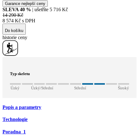
Garance nejlepší ceny
SLEVA
40
%
| ušetříte
5 716 Kč
14 290 Kč
8 574 Kč s DPH
Do košíku
historie ceny
Typ skeletu
Úzký
Úzký/Střední
Střední
Široký
Popis a parametry
Technologie
Poradna
1