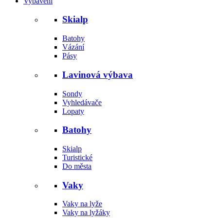
Vybavení
Skialp
Batohy
Vázání
Pásy
Lavinová výbava
Sondy
Vyhledávače
Lopaty
Batohy
Skialp
Turistické
Do města
Vaky
Vaky na lyže
Vaky na lyžáky