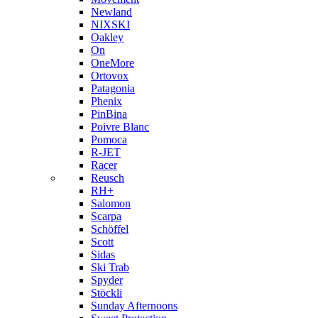
Newland
NIXSKI
Oakley
On
OneMore
Ortovox
Patagonia
Phenix
PinBina
Poivre Blanc
Pomoca
R-JET
Racer
Reusch
RH+
Salomon
Scarpa
Schöffel
Scott
Sidas
Ski Trab
Spyder
Stöckli
Sunday Afternoons