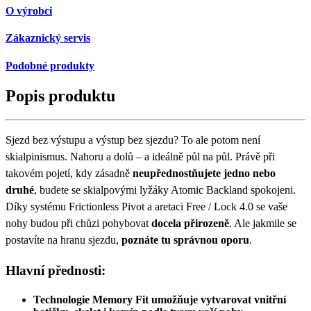
O výrobci
Zákaznický servis
Podobné produkty
Popis produktu
Sjezd bez výstupu a výstup bez sjezdu? To ale potom není
skialpinismus. Nahoru a dolů – a ideálně půl na půl. Právě při
takovém pojetí, kdy zásadně
neupřednostňujete jedno nebo
druhé
, budete se skialpovými lyžáky Atomic Backland spokojeni.
Díky systému Frictionless Pivot a aretaci Free / Lock 4.0 se vaše
nohy budou při chůzi pohybovat
docela přirozeně
. Ale jakmile se
postavíte na hranu sjezdu,
poznáte tu správnou oporu
.
Hlavní přednosti:
Technologie Memory Fit umožňuje vytvarovat vnitřní