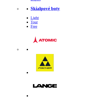
Skialpové boty
Light
Tour
Free