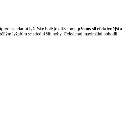
proti standartní lyžařské botě je díky tomu
přenos sil efektivnější
a
očilým lyžařům se střední šíři nohy. Celodenní maximální pohodlí