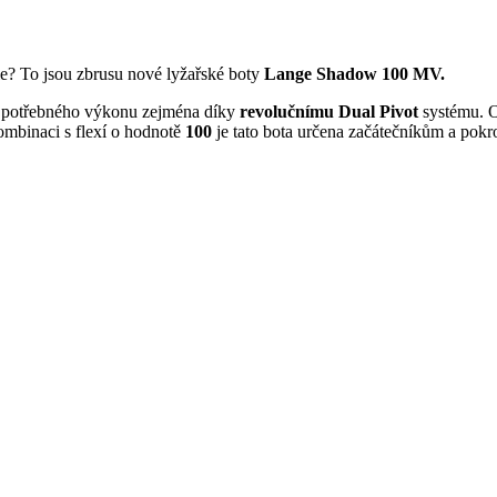
e? To jsou zbrusu nové lyžařské boty
Lange Shadow 100 MV.
m potřebného výkonu zejména díky
revolučnímu
Dual Pivot
systému. O
ombinaci s flexí o hodnotě
100
je tato bota určena začátečníkům a pokr