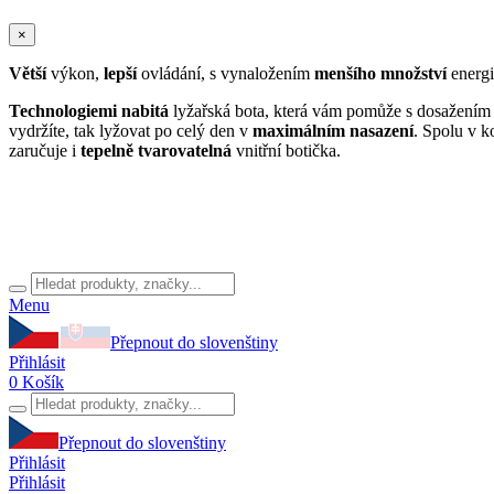
×
Větší
výkon,
lepší
ovládání, s vynaložením
menšího množství
energi
Technologiemi nabitá
lyžařská bota, která vám pomůže s dosažení
vydržíte, tak lyžovat po celý den v
maximálním nasazení
. Spolu v k
zaručuje i
tepelně tvarovatelná
vnitřní botička.
Menu
Přepnout do slovenštiny
Přihlásit
0
Košík
Přepnout do slovenštiny
Přihlásit
Přihlásit