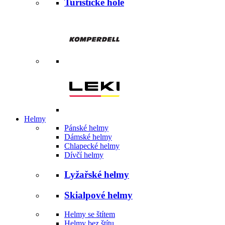
Turistické hole
Helmy
Pánské helmy
Dámské helmy
Chlapecké helmy
Dívčí helmy
Lyžařské helmy
Skialpové helmy
Helmy se štítem
Helmy bez štítu