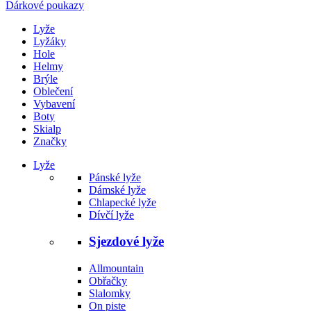
Dárkové poukazy
Lyže
Lyžáky
Hole
Helmy
Brýle
Oblečení
Vybavení
Boty
Skialp
Značky
Lyže
Pánské lyže
Dámské lyže
Chlapecké lyže
Dívčí lyže
Sjezdové lyže
Allmountain
Obřačky
Slalomky
On piste