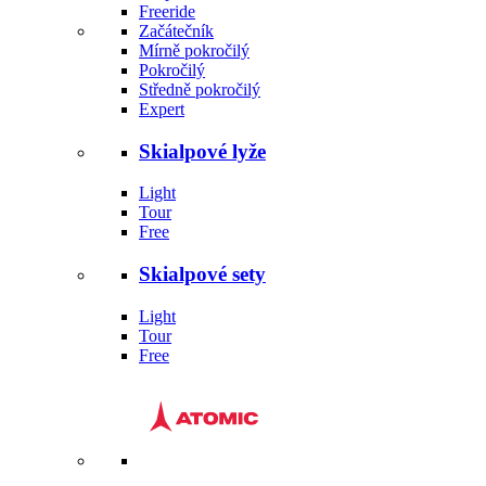
Freeride
Začátečník
Mírně pokročilý
Pokročilý
Středně pokročilý
Expert
Skialpové lyže
Light
Tour
Free
Skialpové sety
Light
Tour
Free