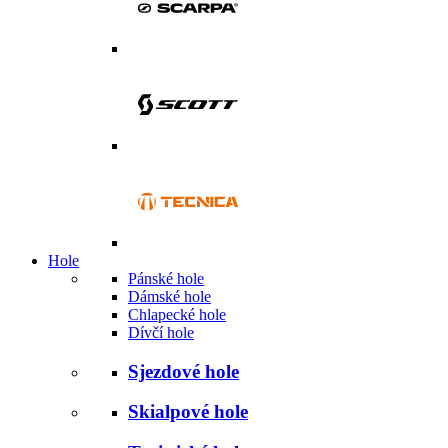
Hole
Pánské hole
Dámské hole
Chlapecké hole
Dívčí hole
Sjezdové hole
Skialpové hole