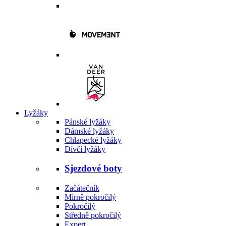
Lyžáky
Pánské lyžáky
Dámské lyžáky
Chlapecké lyžáky
Dívčí lyžáky
Sjezdové boty
Začátečník
Mírně pokročilý
Pokročilý
Středně pokročilý
Expert