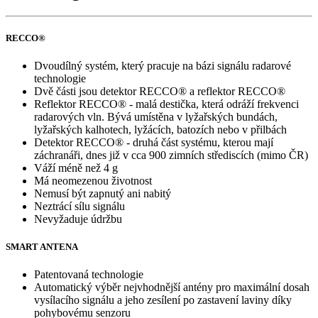
RECCO®
Dvoudílný systém, který pracuje na bázi signálu radarové
technologie
Dvě části jsou detektor RECCO® a reflektor RECCO®
Reflektor RECCO® - malá destička, která odráží frekvenci
radarových vln. Bývá umístěna v lyžařských bundách,
lyžařských kalhotech, lyžácích, batozích nebo v přilbách
Detektor RECCO® - druhá část systému, kterou mají
záchranáři, dnes již v cca 900 zimních střediscích (mimo ČR)
Váží méně než 4 g
Má neomezenou životnost
Nemusí být zapnutý ani nabitý
Neztrácí sílu signálu
Nevyžaduje údržbu
SMART ANTENA
Patentovaná technologie
Automatický výběr nejvhodnější antény pro maximální dosah
vysílacího signálu a jeho zesílení po zastavení laviny díky
pohybovému senzoru