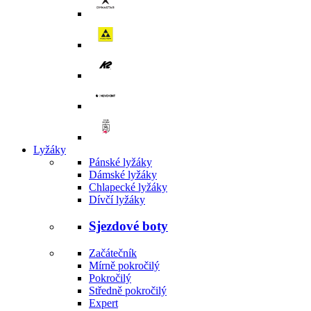
Lyžáky
Pánské lyžáky
Dámské lyžáky
Chlapecké lyžáky
Dívčí lyžáky
Sjezdové boty
Začátečník
Mírně pokročilý
Pokročilý
Středně pokročilý
Expert