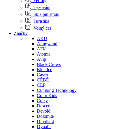
Ferraty
Lyžování
Skialpinismus
Turistika
Volný čas
Značky
AKU
Almgwand
ATK
Atomic
Aulp
Black Crows
Blue Ice
Casco
CÉBÉ
CEP
Climbing Technology
Color Kids
Crazy
Descente
Devold
Dolomite
Duvillard
Dynafit