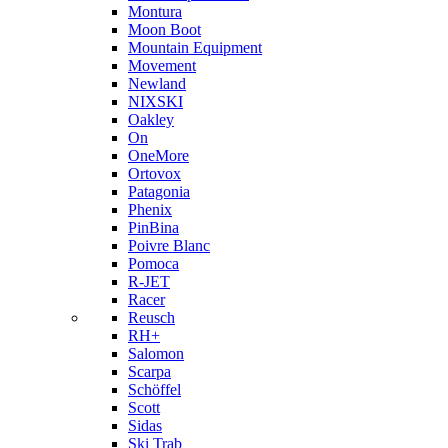
Montura
Moon Boot
Mountain Equipment
Movement
Newland
NIXSKI
Oakley
On
OneMore
Ortovox
Patagonia
Phenix
PinBina
Poivre Blanc
Pomoca
R-JET
Racer
Reusch
RH+
Salomon
Scarpa
Schöffel
Scott
Sidas
Ski Trab