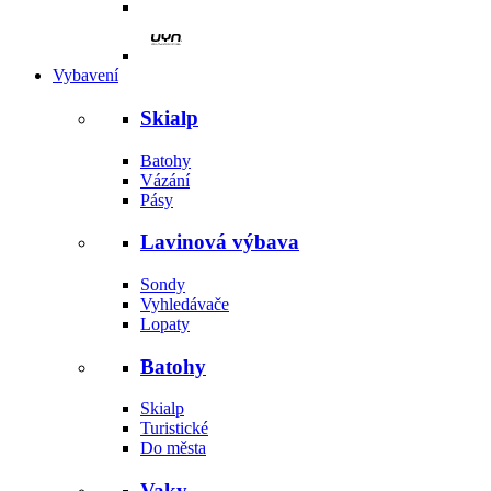
Vybavení
Skialp
Batohy
Vázání
Pásy
Lavinová výbava
Sondy
Vyhledávače
Lopaty
Batohy
Skialp
Turistické
Do města
Vaky