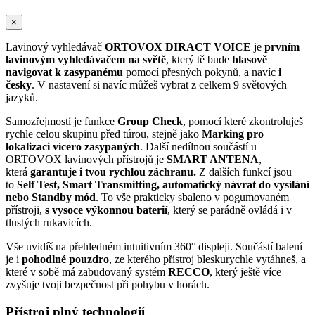
×
Lavinový vyhledávač
ORTOVOX DIRACT VOICE
je
prvním
lavinovým vyhledávačem na světě
, který tě bude
hlasově
navigovat k zasypanému
pomocí přesných pokynů, a navíc
i
česky
. V nastavení si navíc můžeš vybrat z celkem 9 světových
jazyků.
Samozřejmostí je funkce
Group Check
, pomocí které zkontroluješ
rychle celou skupinu před túrou, stejně jako
Marking pro
lokalizaci vícero zasypaných
. Další nedílnou součástí u
ORTOVOX lavinových přístrojů je
SMART ANTENA
,
která
garantuje i tvou rychlou záchranu.
Z dalších funkcí jsou
to
Self Test, Smart Transmitting, automatický návrat do vysílání
nebo Standby mód
. To vše prakticky sbaleno v pogumovaném
přístroji,
s
vysoce výkonnou baterií
, který se parádně ovládá i v
tlustých rukavicích.
Vše uvidíš na přehledném intuitivním 360° displeji. Součástí balení
je i
pohodlné pouzdro
, ze kterého přístroj bleskurychle vytáhneš, a
které v sobě má zabudovaný systém
RECCO
, který ještě více
zvyšuje tvoji bezpečnost při pohybu v horách.
Přístroj plný technologií