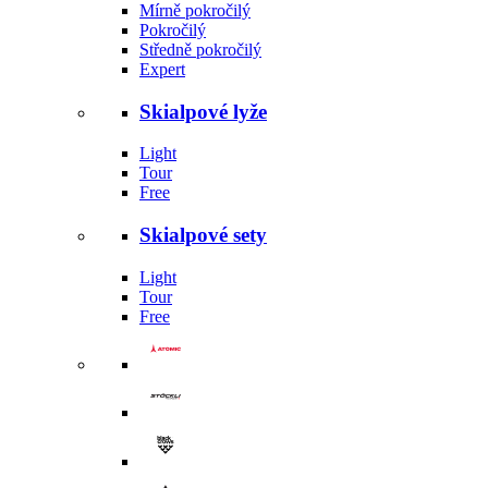
Mírně pokročilý
Pokročilý
Středně pokročilý
Expert
Skialpové lyže
Light
Tour
Free
Skialpové sety
Light
Tour
Free