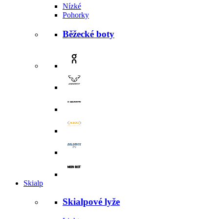
Nízké
Pohorky
Běžecké boty
Skialp
Skialpové lyže