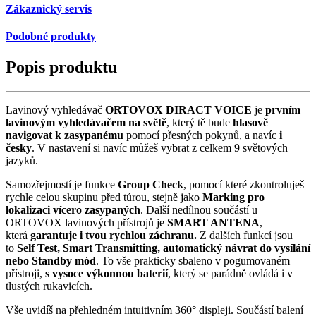
Zákaznický servis
Podobné produkty
Popis produktu
Lavinový vyhledávač
ORTOVOX DIRACT VOICE
je
prvním
lavinovým vyhledávačem na světě
, který tě bude
hlasově
navigovat k zasypanému
pomocí přesných pokynů, a navíc
i
česky
. V nastavení si navíc můžeš vybrat z celkem 9 světových
jazyků.
Samozřejmostí je funkce
Group Check
, pomocí které zkontroluješ
rychle celou skupinu před túrou, stejně jako
Marking pro
lokalizaci vícero zasypaných
. Další nedílnou součástí u
ORTOVOX lavinových přístrojů je
SMART ANTENA
,
která
garantuje i tvou rychlou záchranu.
Z dalších funkcí jsou
to
Self Test, Smart Transmitting, automatický návrat do vysílání
nebo Standby mód
. To vše prakticky sbaleno v pogumovaném
přístroji,
s
vysoce výkonnou baterií
, který se parádně ovládá i v
tlustých rukavicích.
Vše uvidíš na přehledném intuitivním 360° displeji. Součástí balení