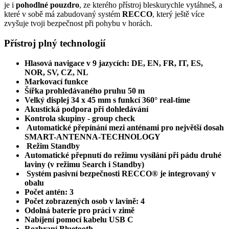
je i
pohodlné pouzdro
, ze kterého přístroj bleskurychle vytáhneš, a
které v sobě má zabudovaný systém
RECCO
, který ještě více
zvyšuje tvoji bezpečnost při pohybu v horách.
Přístroj plný technologií
Hlasová navigace v 9 jazycích: DE, EN, FR, IT, ES,
NOR, SV, CZ, NL
Markovací funkce
Šířka prohledávaného pruhu 50 m
Velký displej 34 x 45 mm s funkcí 360° real-time
Akustická podpora při dohledávání
Kontrola skupiny - group check
Automatické přepínání mezi anténami pro největší dosah
SMART-ANTENNA-TECHNOLOGY
Režim Standby
Automatické přepnutí do režimu vysílání při pádu druhé
laviny (v režimu Search i Standby)
Systém pasivní bezpečnosti RECCO® je integrovaný v
obalu
Počet antén: 3
Počet zobrazených osob v lavině: 4
Odolná baterie pro práci v zimě
Nabíjení pomocí kabelu USB C
Rozhraní Bluetooth