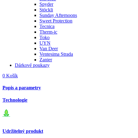
Spyder
Stöckli
Sunday Afternoons
Sweet Protection
Tecnica
Therm-ic
Toko
UYN
Van Deer
Ventesima Strada
Zanier
Dárkové poukazy
0
Košík
Popis a parametry
Technologie
Udržitelný produkt