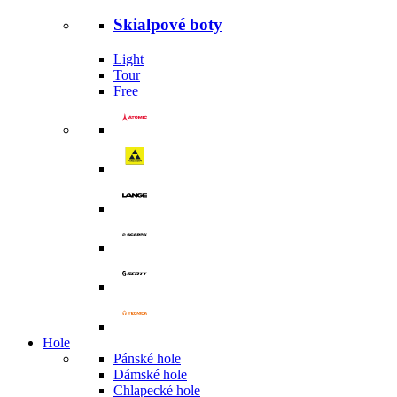
Skialpové boty
Light
Tour
Free
Hole
Pánské hole
Dámské hole
Chlapecké hole