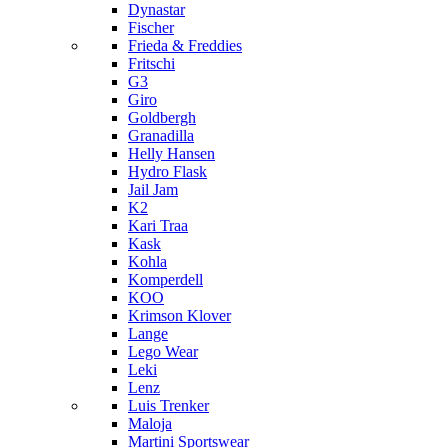
Dynastar
Fischer
Frieda & Freddies
Fritschi
G3
Giro
Goldbergh
Granadilla
Helly Hansen
Hydro Flask
Jail Jam
K2
Kari Traa
Kask
Kohla
Komperdell
KOO
Krimson Klover
Lange
Lego Wear
Leki
Lenz
Luis Trenker
Maloja
Martini Sportswear