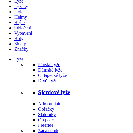
Lyže
Lyžáky
Hole
Helmy
Brýle
Oblečení
Vybavení
Boty
Skialp
Značky
Lyže
Pánské lyže
Dámské lyže
Chlapecké lyže
Dívčí lyže
Sjezdové lyže
Allmountain
Obřačky
Slalomky
On piste
Freeride
Začátečník