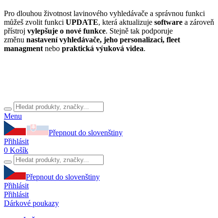
Pro dlouhou životnost lavinového vyhledávače a správnou funkci
můžeš zvolit funkci
UPDATE
, která aktualizuje
software
a zároveň
přístroj
vylepšuje o nové funkce
. Stejně tak podporuje
změnu
nastavení vyhledávače, jeho personalizaci, fleet
managment
nebo
praktická výuková videa
.
Menu
Přepnout do slovenštiny
Přihlásit
0
Košík
Přepnout do slovenštiny
Přihlásit
Přihlásit
Dárkové poukazy