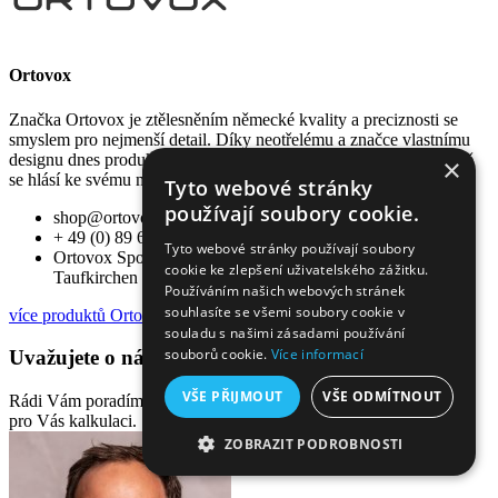
Ortovox
Značka Ortovox je ztělesněním německé kvality a preciznosti se
smyslem pro nejmenší detail. Díky neotřelému a značce vlastnímu
designu dnes produkty značky Ortovox nejdou přehlédnout a hrdě
×
se hlásí ke svému místu mezi outdoorovou elitou.
Tyto webové stránky
používají soubory cookie.
shop@ortovox.com
+ 49 (0) 89 666 74 - 0
Tyto webové stránky používají soubory
Ortovox Sportartikel GmbH, Rotwandweg 5, 82024
cookie ke zlepšení uživatelského zážitku.
Taufkirchen
Používáním našich webových stránek
souhlasíte se všemi soubory cookie v
více produktů Ortovox
souladu s našimi zásadami používání
souborů cookie.
Více informací
Uvažujete o nákupu celého skialpového kompletu?
VŠE PŘIJMOUT
VŠE ODMÍTNOUT
Rádi Vám poradíme s výběrem správného vybavení a připravíme
pro Vás kalkulaci.
ZOBRAZIT PODROBNOSTI
NEZBYTNĚ NUTNÉ SOUBORY