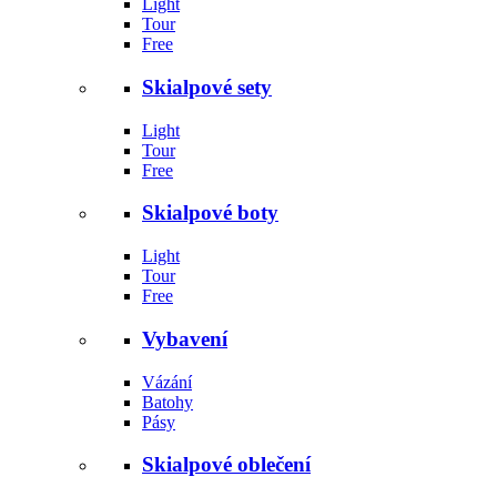
Light
Tour
Free
Skialpové sety
Light
Tour
Free
Skialpové boty
Light
Tour
Free
Vybavení
Vázání
Batohy
Pásy
Skialpové oblečení