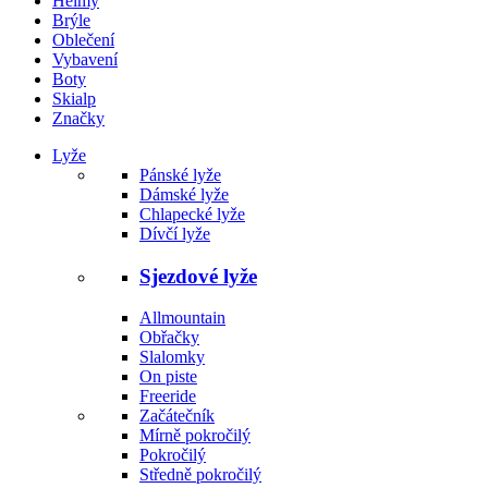
Helmy
Brýle
Oblečení
Vybavení
Boty
Skialp
Značky
Lyže
Pánské lyže
Dámské lyže
Chlapecké lyže
Dívčí lyže
Sjezdové lyže
Allmountain
Obřačky
Slalomky
On piste
Freeride
Začátečník
Mírně pokročilý
Pokročilý
Středně pokročilý