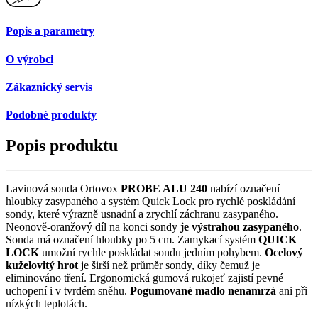
Popis a parametry
O výrobci
Zákaznický servis
Podobné produkty
Popis produktu
Lavinová sonda Ortovox
PROBE ALU 240
nabízí označení
hloubky zasypaného a systém Quick Lock pro rychlé poskládání
sondy, které výrazně usnadní a zrychlí záchranu zasypaného.
Neonově-oranžový díl na konci sondy
je výstrahou zasypaného
.
Sonda má označení hloubky po 5 cm. Zamykací systém
QUICK
LOCK
umožní rychle poskládat sondu jedním pohybem.
Ocelový
kuželovitý hrot
je širší než průměr sondy, díky čemuž je
eliminováno tření. Ergonomická gumová rukojeť zajistí pevné
uchopení i v tvrdém sněhu.
Pogumované madlo nenamrzá
ani při
nízkých teplotách.