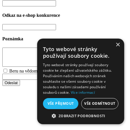
Odkaz na e-shop konkurence
Poznámka
×
Tyto webové stránky
používají soubory cookie.
Tyto webové stránky používají soubory
cookie ke zlepšení uživatelského zážitku.
Beru na vědomí
zpracování osobních údajů
Používáním našich webových stránek
souhlasíte se všemi soubory cookie v
Odeslat
souladu s našimi zásadami používání
souborů cookie.
Více informací
VŠE PŘIJMOUT
VŠE ODMÍTNOUT
ZOBRAZIT PODROBNOSTI
NEZBYTNĚ NUTNÉ SOUBORY