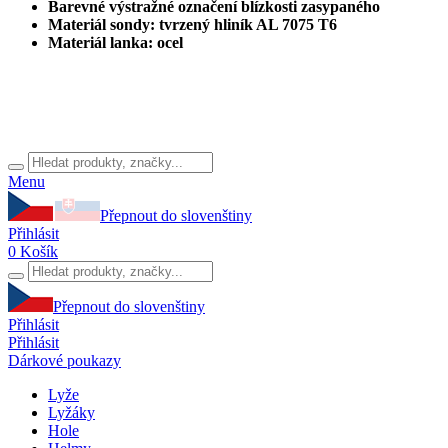
Barevné výstražné označení blízkosti zasypaného
Materiál sondy: tvrzený hliník AL 7075 T6
Materiál lanka: ocel
Menu
Přepnout do slovenštiny
Přihlásit
0
Košík
Přepnout do slovenštiny
Přihlásit
Přihlásit
Dárkové poukazy
Lyže
Lyžáky
Hole