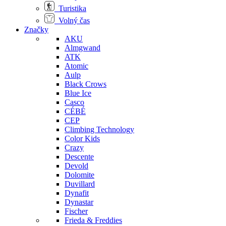
Turistika
Volný čas
Značky
AKU
Almgwand
ATK
Atomic
Aulp
Black Crows
Blue Ice
Casco
CÉBÉ
CEP
Climbing Technology
Color Kids
Crazy
Descente
Devold
Dolomite
Duvillard
Dynafit
Dynastar
Fischer
Frieda & Freddies