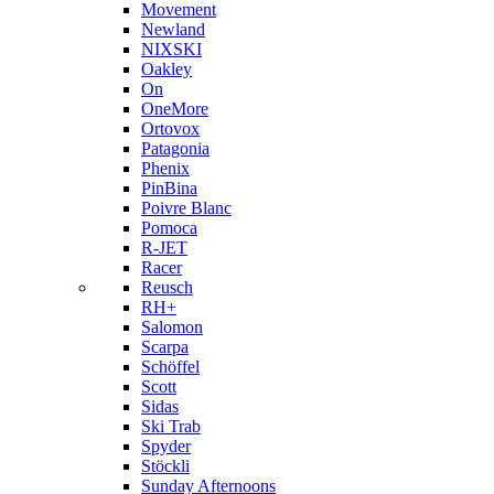
Movement
Newland
NIXSKI
Oakley
On
OneMore
Ortovox
Patagonia
Phenix
PinBina
Poivre Blanc
Pomoca
R-JET
Racer
Reusch
RH+
Salomon
Scarpa
Schöffel
Scott
Sidas
Ski Trab
Spyder
Stöckli
Sunday Afternoons