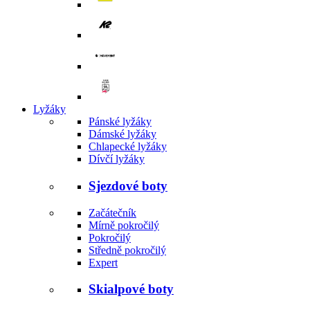
Lyžáky
Pánské lyžáky
Dámské lyžáky
Chlapecké lyžáky
Dívčí lyžáky
Sjezdové boty
Začátečník
Mírně pokročilý
Pokročilý
Středně pokročilý
Expert
Skialpové boty