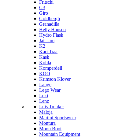
Fritschi
G3
Giro
Goldbergh
Granadilla
Helly Hansen
Hydro Flask
Jail Jam
K2
Kari Traa
Kask
Kohla
Komperdell
KOO
Krimson Klover
Lange
Lego Wear
Leki
Lenz
Luis Trenker
Maloja
Martini Sportswear
Montura
Moon Boot
Mountain Equipment