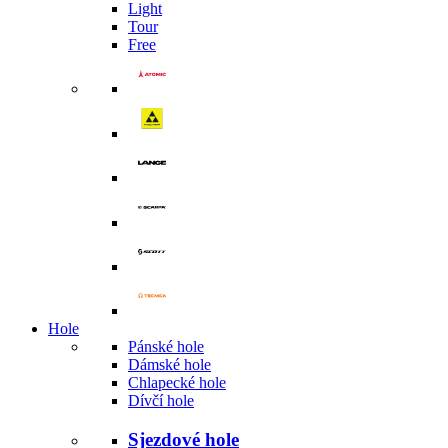
Light
Tour
Free
Hole
Pánské hole
Dámské hole
Chlapecké hole
Dívčí hole
Sjezdové hole