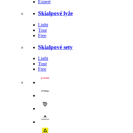
Expert
Skialpové lyže
Light
Tour
Free
Skialpové sety
Light
Tour
Free