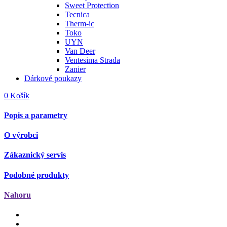
Sweet Protection
Tecnica
Therm-ic
Toko
UYN
Van Deer
Ventesima Strada
Zanier
Dárkové poukazy
0
Košík
Popis a parametry
O výrobci
Zákaznický servis
Podobné produkty
Nahoru