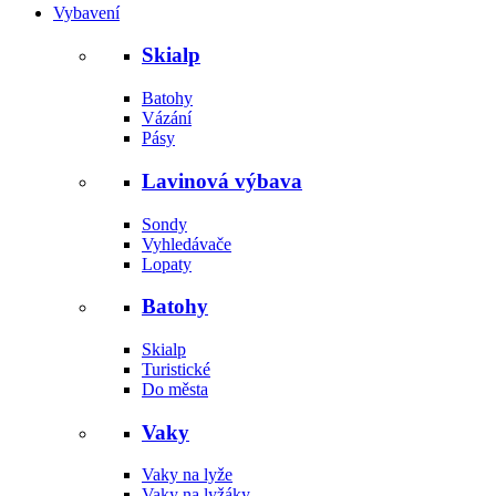
Vybavení
Skialp
Batohy
Vázání
Pásy
Lavinová výbava
Sondy
Vyhledávače
Lopaty
Batohy
Skialp
Turistické
Do města
Vaky
Vaky na lyže
Vaky na lyžáky