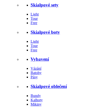
Skialpové sety
Light
Tour
Free
Skialpové boty
Light
Tour
Free
Vybavení
Vázání
Batohy
Pásy
Skialpové oblečení
Bundy
Kalhoty
Mikiny