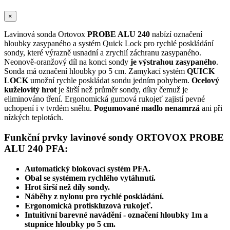
×
Lavinová sonda Ortovox
PROBE ALU 240
nabízí označení
hloubky zasypaného a systém Quick Lock pro rychlé poskládání
sondy, které výrazně usnadní a zrychlí záchranu zasypaného.
Neonově-oranžový díl na konci sondy
je výstrahou zasypaného
.
Sonda má označení hloubky po 5 cm. Zamykací systém
QUICK
LOCK
umožní rychle poskládat sondu jedním pohybem.
Ocelový
kuželovitý hrot
je širší než průměr sondy, díky čemuž je
eliminováno tření. Ergonomická gumová rukojeť zajistí pevné
uchopení i v tvrdém sněhu.
Pogumované madlo nenamrzá
ani při
nízkých teplotách.
Funkční prvky lavinové sondy ORTOVOX PROBE
ALU 240 PFA:
Automatický blokovací systém PFA.
Obal se systémem rychlého vytáhnutí.
Hrot širší než díly sondy.
Náběhy z nylonu pro rychlé poskládání.
Ergonomická protiskluzová rukojeť.
Intuitivní barevné navádění - označení hloubky 1m a
stupnice hloubky po 5 cm.