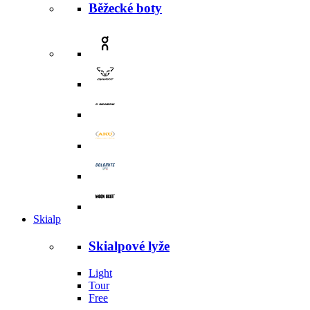
Běžecké boty
Skialp
Skialpové lyže
Light
Tour
Free