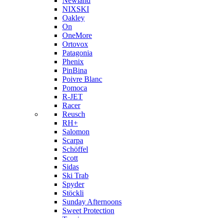
Newland
NIXSKI
Oakley
On
OneMore
Ortovox
Patagonia
Phenix
PinBina
Poivre Blanc
Pomoca
R-JET
Racer
Reusch
RH+
Salomon
Scarpa
Schöffel
Scott
Sidas
Ski Trab
Spyder
Stöckli
Sunday Afternoons
Sweet Protection