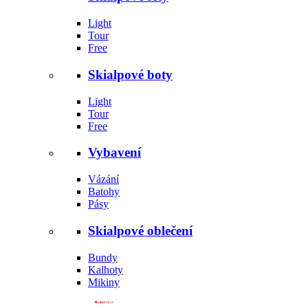
Light
Tour
Free
Skialpové boty
Light
Tour
Free
Vybavení
Vázání
Batohy
Pásy
Skialpové oblečení
Bundy
Kalhoty
Mikiny