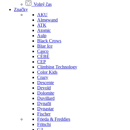
Volný čas
Značky
AKU
Almgwand
ATK
Atomic
Aulp
Black Crows
Blue Ice
Casco
CÉBÉ
CEP
Climbing Technology
Color Kids
Crazy
Descente
Devold
Dolomite
Duvillard
Dynafit
Dynastar
Fischer
Frieda & Freddies
Fritschi
G3