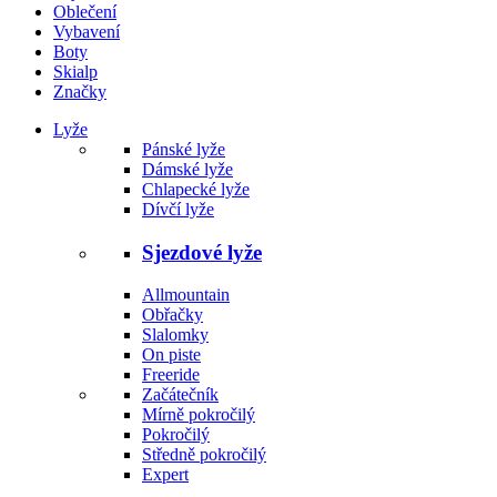
Oblečení
Vybavení
Boty
Skialp
Značky
Lyže
Pánské lyže
Dámské lyže
Chlapecké lyže
Dívčí lyže
Sjezdové lyže
Allmountain
Obřačky
Slalomky
On piste
Freeride
Začátečník
Mírně pokročilý
Pokročilý
Středně pokročilý
Expert