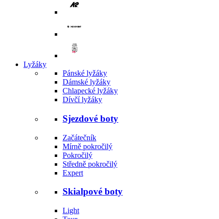
Lyžáky
Pánské lyžáky
Dámské lyžáky
Chlapecké lyžáky
Dívčí lyžáky
Sjezdové boty
Začátečník
Mírně pokročilý
Pokročilý
Středně pokročilý
Expert
Skialpové boty
Light