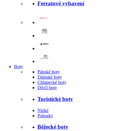
Ferratové vybavení
Boty
Pánské boty
Dámské boty
Chlapecké boty
Dívčí boty
Turistické boty
Nízké
Pohorky
Běžecké boty