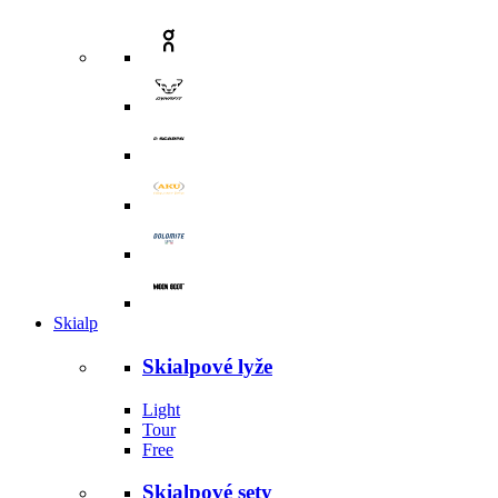
Skialp
Skialpové lyže
Light
Tour
Free
Skialpové sety