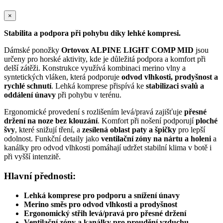
×
Stabilita a podpora při pohybu díky lehké kompresi.
Dámské ponožky
Ortovox ALPINE LIGHT COMP MID
jsou
určeny pro horské aktivity, kde je důležitá podpora a komfort při
delší zátěži. Konstrukce využívá kombinaci merino vlny a
syntetických vláken, která podporuje
odvod vlhkosti, prodyšnost a
rychlé schnutí
. Lehká komprese přispívá ke
stabilizaci svalů a
oddálení únavy
při pohybu v terénu.
Ergonomické provedení s rozlišením levá/pravá zajišťuje
přesné
držení na noze bez klouzání
. Komfort při nošení podporují
ploché
švy
, které snižují tření, a
zesílená oblast paty a špičky
pro lepší
odolnost. Funkční detaily jako
ventilační zóny na nártu a holeni
a
kanálky pro odvod vlhkosti pomáhají udržet stabilní klima v botě i
při vyšší intenzitě.
Hlavní přednosti:
Lehká komprese pro podporu a snížení únavy
Merino směs pro odvod vlhkosti a prodyšnost
Ergonomický střih levá/pravá pro přesné držení
Ventilační zóny a kanálky pro proudění vzduchu