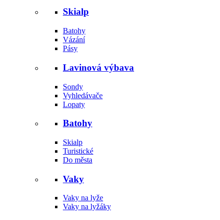
Skialp
Batohy
Vázání
Pásy
Lavinová výbava
Sondy
Vyhledávače
Lopaty
Batohy
Skialp
Turistické
Do města
Vaky
Vaky na lyže
Vaky na lyžáky