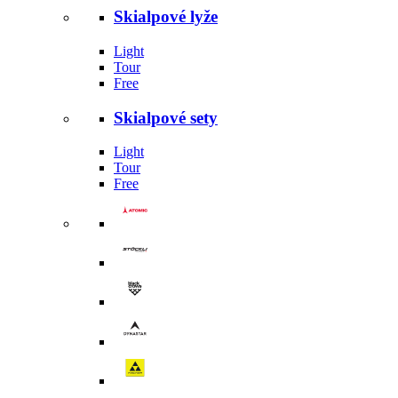
Skialpové lyže
Light
Tour
Free
Skialpové sety
Light
Tour
Free