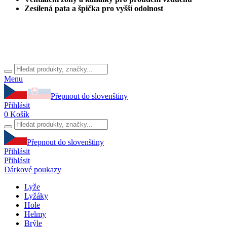
Zesílená pata a špička pro vyšší odolnost
Menu
Přepnout do slovenštiny
Přihlásit
0
Košík
Přepnout do slovenštiny
Přihlásit
Přihlásit
Dárkové poukazy
Lyže
Lyžáky
Hole
Helmy
Brýle