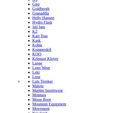
Giro
Goldbergh
Granadilla
Helly Hansen
Hydro Flask
Jail Jam
K2
Kari Traa
Kask
Kohla
Komperdell
KOO
Krimson Klover
Lange
Lego Wear
Leki
Lenz
Luis Trenker
Maloja
Martini Sportswear
Montura
Moon Boot
Mountain Equipment
Movement