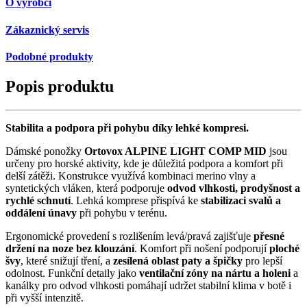
O výrobci
Zákaznický servis
Podobné produkty
Popis produktu
Stabilita a podpora při pohybu díky lehké kompresi.
Dámské ponožky
Ortovox ALPINE LIGHT COMP MID
jsou
určeny pro horské aktivity, kde je důležitá podpora a komfort při
delší zátěži. Konstrukce využívá kombinaci merino vlny a
syntetických vláken, která podporuje
odvod vlhkosti, prodyšnost a
rychlé schnutí
. Lehká komprese přispívá ke
stabilizaci svalů a
oddálení únavy
při pohybu v terénu.
Ergonomické provedení s rozlišením levá/pravá zajišťuje
přesné
držení na noze bez klouzání
. Komfort při nošení podporují
ploché
švy
, které snižují tření, a
zesílená oblast paty a špičky
pro lepší
odolnost. Funkční detaily jako
ventilační zóny na nártu a holeni
a
kanálky pro odvod vlhkosti pomáhají udržet stabilní klima v botě i
při vyšší intenzitě.