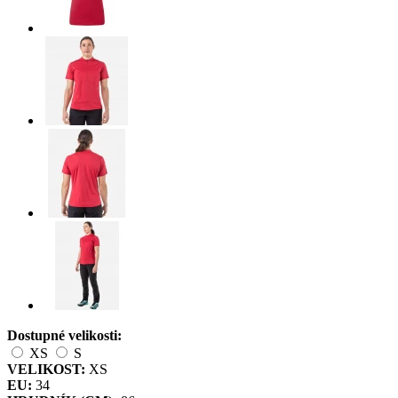
Dostupné velikosti:
XS
S
VELIKOST:
XS
EU:
34