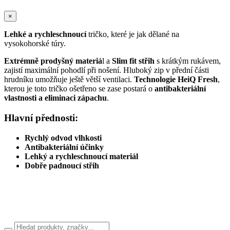
×
L
ehké a rychleschnoucí
tričko, které je jak dělané na
vysokohorské túry.
Extrémně prodyšný materiá
l a
Slim fit střih
s krátkým rukávem,
zajistí maximální pohodlí při nošení. Hluboký zip v přední části
hrudníku umožňuje ještě větší ventilaci.
Technologie HeiQ Fresh
,
kterou je toto tričko ošetřeno se zase postará o
antibakteriální
vlastnosti a eliminaci zápachu
.
Hlavní přednosti:
Rychlý odvod vlhkosti
Antibakteriální účinky
Lehký a rychleschnoucí materiál
Dobře padnoucí střih