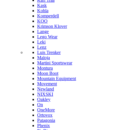
Kari Traa
Kask
Kohla
Komperdell
KOO
Krimson Klover
Lange
Lego Wear
Leki
Lenz
Luis Trenker
Maloja
Martini Sportswear
Montura
Moon Boot
Mountain Equipment
Movement
Newland
NIXSKI
Oakley
On
OneMore
Ortovox
Patagonia
Phenix