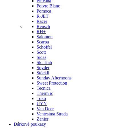
PinBina
Poivre Blanc
Pomoca
R-JET
Racer
Reusch
RH+
Salomon
Scarpa
Schöffel
Scott
Sidas
Ski Trab
Spyder
Stöckli
Sunday Afternoons
Sweet Protection
Tecnica
Therm-ic
Toko
UYN
Van Deer
Ventesima Strada
Zanier
Dárkové poukazy