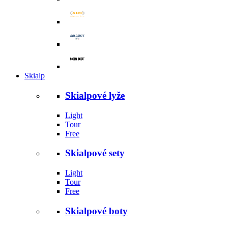
Skialp
Skialpové lyže
Light
Tour
Free
Skialpové sety
Light
Tour
Free
Skialpové boty