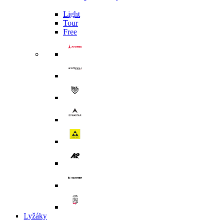
Light
Tour
Free
Lyžáky