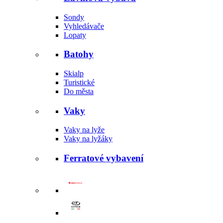
Sondy
Vyhledávače
Lopaty
Batohy
Skialp
Turistické
Do města
Vaky
Vaky na lyže
Vaky na lyžáky
Ferratové vybavení