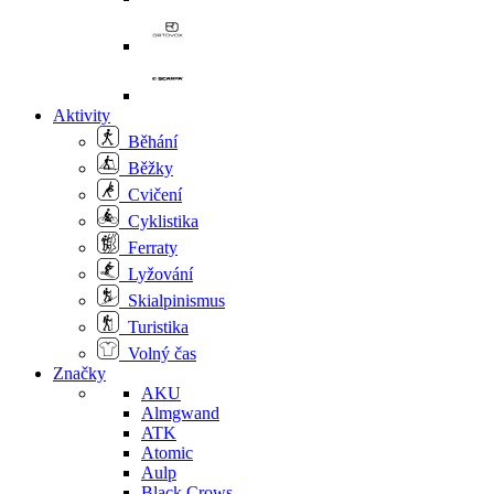
Aktivity
Běhání
Běžky
Cvičení
Cyklistika
Ferraty
Lyžování
Skialpinismus
Turistika
Volný čas
Značky
AKU
Almgwand
ATK
Atomic
Aulp
Black Crows