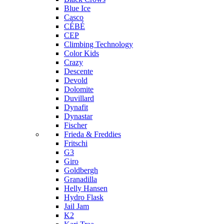
Blue Ice
Casco
CÉBÉ
CEP
Climbing Technology
Color Kids
Crazy
Descente
Devold
Dolomite
Duvillard
Dynafit
Dynastar
Fischer
Frieda & Freddies
Fritschi
G3
Giro
Goldbergh
Granadilla
Helly Hansen
Hydro Flask
Jail Jam
K2