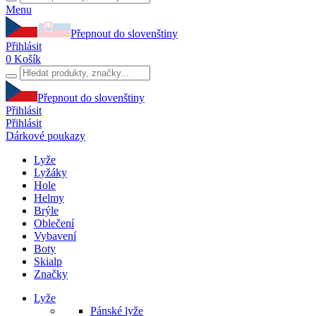
Menu
Přepnout do slovenštiny
Přihlásit
0
Košík
Přepnout do slovenštiny
Přihlásit
Přihlásit
Dárkové poukazy
Lyže
Lyžáky
Hole
Helmy
Brýle
Oblečení
Vybavení
Boty
Skialp
Značky
Lyže
Pánské lyže