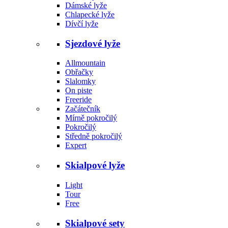
Dámské lyže
Chlapecké lyže
Dívčí lyže
Sjezdové lyže
Allmountain
Obřačky
Slalomky
On piste
Freeride
Začátečník
Mírně pokročilý
Pokročilý
Středně pokročilý
Expert
Skialpové lyže
Light
Tour
Free
Skialpové sety