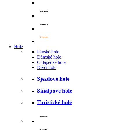
Hole
Pánské hole
Dámské hole
Chlapecké hole
Dívčí hole
Sjezdové hole
Skialpové hole
Turistické hole