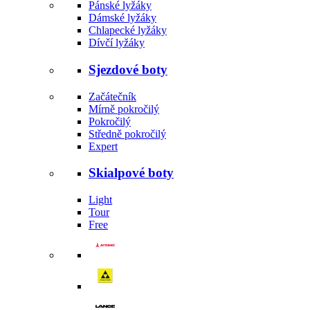
Pánské lyžáky
Dámské lyžáky
Chlapecké lyžáky
Dívčí lyžáky
Sjezdové boty
Začátečník
Mírně pokročilý
Pokročilý
Středně pokročilý
Expert
Skialpové boty
Light
Tour
Free