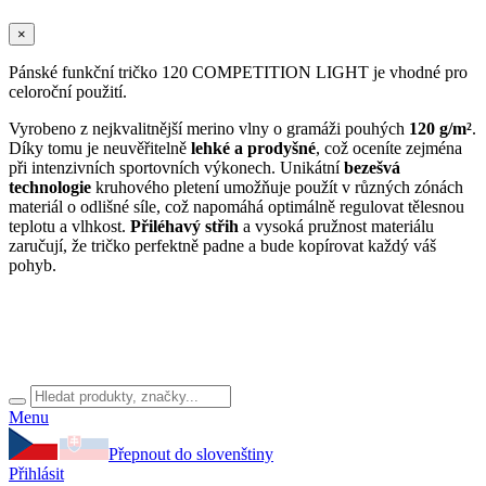
×
Pánské funkční tričko 120 COMPETITION LIGHT je vhodné pro
celoroční použití.
Vyrobeno z nejkvalitnější merino vlny o gramáži pouhých
120 g/m²
.
Díky tomu je neuvěřitelně
lehké a prodyšné
, což oceníte zejména
při intenzivních sportovních výkonech. Unikátní
bezešvá
technologie
kruhového pletení umožňuje použít v různých zónách
materiál o odlišné síle, což napomáhá optimálně regulovat tělesnou
teplotu a vlhkost.
Přiléhavý střih
a vysoká pružnost materiálu
zaručují, že tričko perfektně padne a bude kopírovat každý váš
pohyb.
Menu
Přepnout do slovenštiny
Přihlásit