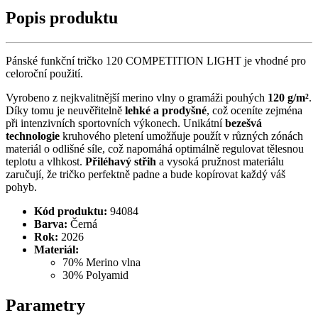
Popis produktu
Pánské funkční tričko 120 COMPETITION LIGHT je vhodné pro
celoroční použití.
Vyrobeno z nejkvalitnější merino vlny o gramáži pouhých
120 g/m²
.
Díky tomu je neuvěřitelně
lehké a prodyšné
, což oceníte zejména
při intenzivních sportovních výkonech. Unikátní
bezešvá
technologie
kruhového pletení umožňuje použít v různých zónách
materiál o odlišné síle, což napomáhá optimálně regulovat tělesnou
teplotu a vlhkost.
Přiléhavý střih
a vysoká pružnost materiálu
zaručují, že tričko perfektně padne a bude kopírovat každý váš
pohyb.
Kód produktu:
94084
Barva:
Černá
Rok:
2026
Materiál:
70% Merino vlna
30% Polyamid
Parametry