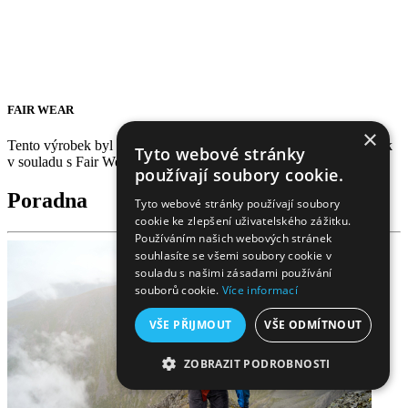
FAIR WEAR
×
Tento výrobek byl vyroben za spravedlivých pracovních podmínek
Tyto webové stránky
v souladu s Fair Wear Foundation.
používají soubory cookie.
Poradna
Tyto webové stránky používají soubory
cookie ke zlepšení uživatelského zážitku.
Používáním našich webových stránek
souhlasíte se všemi soubory cookie v
souladu s našimi zásadami používání
souborů cookie.
Více informací
VŠE PŘIJMOUT
VŠE ODMÍTNOUT
ZOBRAZIT PODROBNOSTI
NEZBYTNĚ NUTNÉ SOUBORY