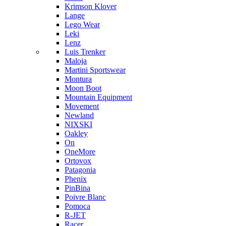
Krimson Klover
Lange
Lego Wear
Leki
Lenz
Luis Trenker
Maloja
Martini Sportswear
Montura
Moon Boot
Mountain Equipment
Movement
Newland
NIXSKI
Oakley
On
OneMore
Ortovox
Patagonia
Phenix
PinBina
Poivre Blanc
Pomoca
R-JET
Racer