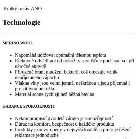
Krátký rukáv
ANO
Technologie
MERINO WOOL
Napomáhá udržovat optimální tělesnou teplotu
Efektivně odvádí pot od pokožky a zajišťuje pocit sucha i při
náročné aktivitě
Přirozeně brání množení bakterií, což omezuje vznik
nepříjemného zápachu
Vlákna vlny jsou velmi jemná, neškrábou a jsou příjemná i
pro citlivou pokožku
Materiál schne rychleji než běžná bavlna
GARANCE SPOKOJENOSTI
Nekompromisní dvouletá záruka je samozřejmostí
Důraz na komfort, bezpečnost u každého produktu
Produkty jsou vyrobeny v nejvyšší kvalitě, a proto je řešení
reklamace jednoduché