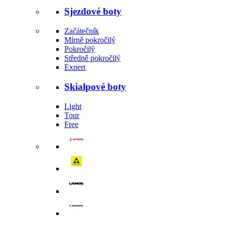
Sjezdové boty
Začátečník
Mírně pokročilý
Pokročilý
Středně pokročilý
Expert
Skialpové boty
Light
Tour
Free