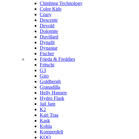
Climbing Technology
Color Kids
Crazy
Descente
Devold
Dolomite
Duvillard
Dynafit
Dynastar
Fischer
Frieda & Freddies
Fritschi
G3
Giro
Goldbergh
Granadilla
Helly Hansen
Hydro Flask
Jail Jam
K2
Kari Traa
Kask
Kohla
Komperdell
KOO