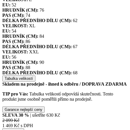
EU:
52
HRUDNÍK (CM):
76
PAS (CM):
74
DÉLKA PŘEDNÍHO DÍLU (CM):
62
VELIKOST:
XL
EU:
54
HRUDNÍK (CM):
84
PAS (CM):
86
DÉLKA PŘEDNÍHO DÍLU (CM):
67
VELIKOST:
XXL
EU:
56
HRUDNÍK (CM):
90
PAS (CM):
88
DÉLKA PŘEDNÍHO DÍLU (CM):
68
Tabulka velikostí
Skladem na prodejně - ihned k odběru
/ DOPRAVA ZDARMA
TIP pro Vás:
Tabulka velikostí odpovídá skutečnosti. Tento
produkt jsme osobně poměřili přímo na prodejně.
Garance nejlepší ceny
SLEVA
30
%
| ušetříte
630 Kč
2 099 Kč
1 469 Kč s DPH