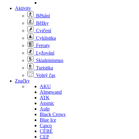
Aktivity
Běhání
Běžky
Cvičení
Cyklistika
Ferraty
Lyžování
Skialpinismus
Turistika
Volný čas
Značky
AKU
Almgwand
ATK
Atomic
Aulp
Black Crows
Blue Ice
Casco
CÉBÉ
CEP