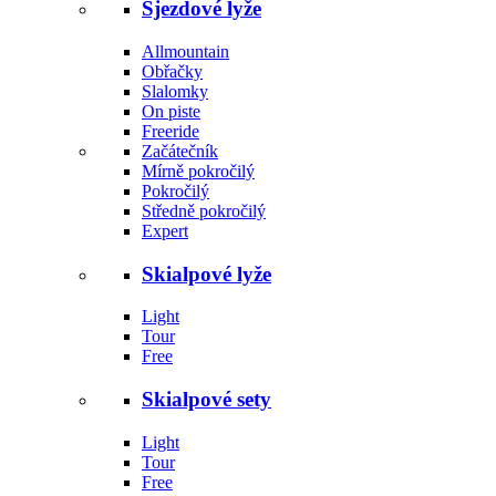
Sjezdové lyže
Allmountain
Obřačky
Slalomky
On piste
Freeride
Začátečník
Mírně pokročilý
Pokročilý
Středně pokročilý
Expert
Skialpové lyže
Light
Tour
Free
Skialpové sety
Light
Tour
Free