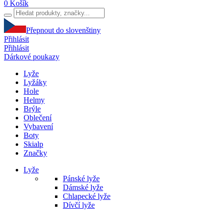
0
Košík
Přepnout do slovenštiny
Přihlásit
Přihlásit
Dárkové poukazy
Lyže
Lyžáky
Hole
Helmy
Brýle
Oblečení
Vybavení
Boty
Skialp
Značky
Lyže
Pánské lyže
Dámské lyže
Chlapecké lyže
Dívčí lyže