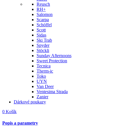
Reusch
RH+
Salomon
Scarpa
Schöffel
Scott
Sidas
Ski Trab
Spyder
Stöckli
Sunday Afternoons
Sweet Protection
Tecnica
Therm-ic
Toko
UYN
Van Deer
Ventesima Strada
Zanier
Dárkové poukazy
0
Košík
Popis a parametry