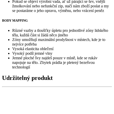
Pokud se objeví výrobní vada, ať už párající se šev, vnější
žmolkování nebo nefunkční zip, stačí nám zboží poslat a my
se postaráme o jeho opravu, výměnu, nebo vrácení peněz
BODY MAPPING
Různé vazby a tloušťky úpletu pro jednotlivé zóny lidského
těla, každá část si žádá něco jiného
Zóny umožňují maximální prodyšnost v místech, kde je to
nejvíce potřeba
Vysoká elasticita oblečení
Vysoký podíl jemné vlny
Jemné ploché švy najdeš pouze v místě, kde se rukáv
napojuje na tělo. Zbytek prádla je pletený bezešvou
technologií
Udržitelný produkt