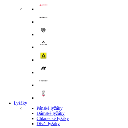
Lyžáky
Pánské lyžáky
Dámské lyžáky
Chlapecké lyžáky
Dívčí lyžáky