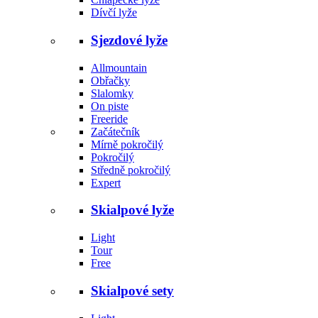
Dívčí lyže
Sjezdové lyže
Allmountain
Obřačky
Slalomky
On piste
Freeride
Začátečník
Mírně pokročilý
Pokročilý
Středně pokročilý
Expert
Skialpové lyže
Light
Tour
Free
Skialpové sety