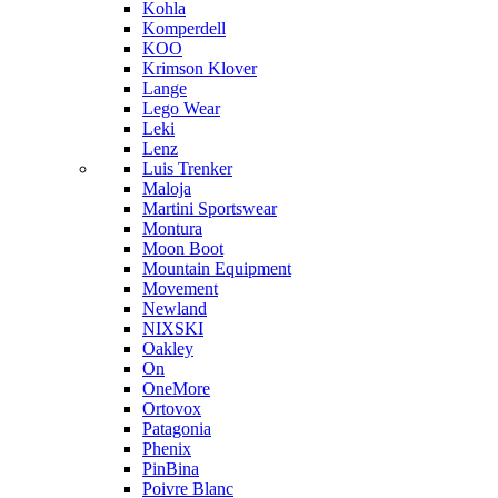
Kohla
Komperdell
KOO
Krimson Klover
Lange
Lego Wear
Leki
Lenz
Luis Trenker
Maloja
Martini Sportswear
Montura
Moon Boot
Mountain Equipment
Movement
Newland
NIXSKI
Oakley
On
OneMore
Ortovox
Patagonia
Phenix
PinBina
Poivre Blanc