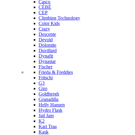
Casco
CÉBÉ
CEP
Climbing Technology
Color Kids
Crazy
Descente
Devold
Dolomite
Duvillard
Dynafit
Dynastar
Fischer
Frieda & Freddies
Fritschi
G3
Giro
Goldbergh
Granadilla
Helly Hansen
Hydro Flask
Jail Jam
K2
Kari Traa
Kask