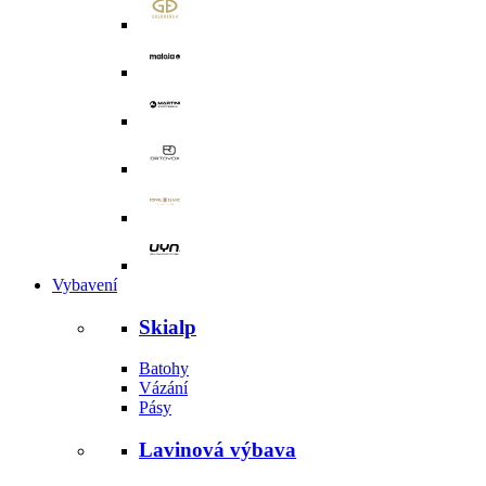
Vybavení
Skialp
Batohy
Vázání
Pásy
Lavinová výbava