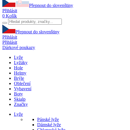
Přepnout do slovenštiny
Přihlásit
0
Košík
Přepnout do slovenštiny
Přihlásit
Přihlásit
Dárkové poukazy
Lyže
Lyžáky
Hole
Helmy
Brýle
Oblečení
Vybavení
Boty
Skialp
Značky
Lyže
Pánské lyže
Dámské lyže
Chlapecké lyže