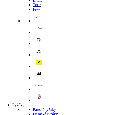
Light
Tour
Free
Lyžáky
Pánské lyžáky
Dámské lyžáky