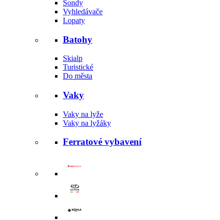
Sondy
Vyhledávače
Lopaty
Batohy
Skialp
Turistické
Do města
Vaky
Vaky na lyže
Vaky na lyžáky
Ferratové vybavení