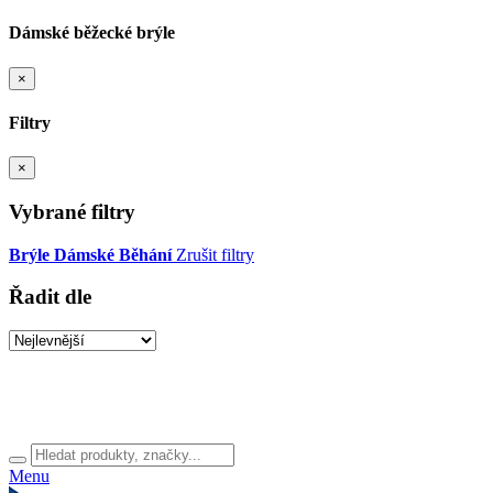
Dámské běžecké brýle
×
Filtry
×
Vybrané filtry
Brýle
Dámské
Běhání
Zrušit filtry
Řadit dle
Menu