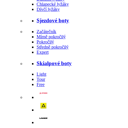
Chlapecké lyžáky
Dívčí lyžáky
Sjezdové boty
Začátečník
Mírně pokročilý
Pokročilý
Středně pokročilý
Expert
Skialpové boty
Light
Tour
Free