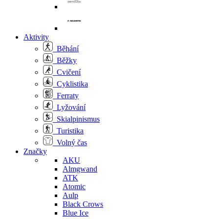
Aktivity
Běhání
Běžky
Cvičení
Cyklistika
Ferraty
Lyžování
Skialpinismus
Turistika
Volný čas
Značky
AKU
Almgwand
ATK
Atomic
Aulp
Black Crows
Blue Ice