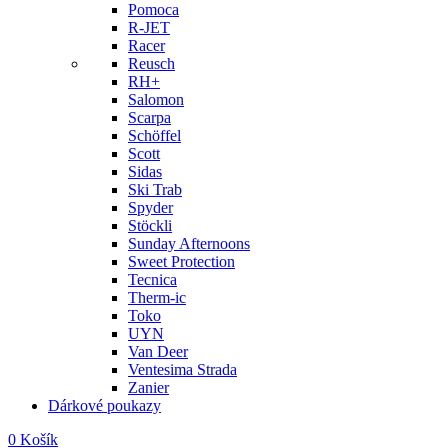
Pomoca
R-JET
Racer
Reusch
RH+
Salomon
Scarpa
Schöffel
Scott
Sidas
Ski Trab
Spyder
Stöckli
Sunday Afternoons
Sweet Protection
Tecnica
Therm-ic
Toko
UYN
Van Deer
Ventesima Strada
Zanier
Dárkové poukazy
0
Košík