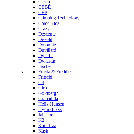
Casco
CÉBÉ
CEP
Climbing Technology
Color Kids
Crazy
Descente
Devold
Dolomite
Duvillard
Dynafit
Dynastar
Fischer
Frieda & Freddies
Fritschi
G3
Giro
Goldbergh
Granadilla
Helly Hansen
Hydro Flask
Jail Jam
K2
Kari Traa
Kask