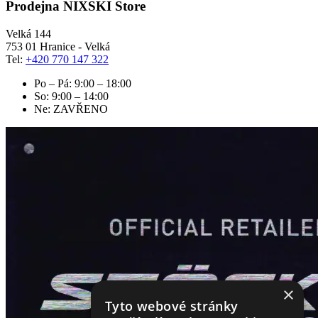
Prodejna NIXSKI Store
Velká 144
753 01 Hranice - Velká
Tel:
+420 770 147 322
Po – Pá: 9:00 – 18:00
So: 9:00 – 14:00
Ne: ZAVŘENO
×
Tyto webové stránky