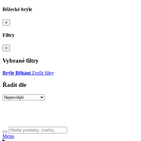
Běžecké brýle
×
Filtry
×
Vybrané filtry
Brýle
Běhání
Zrušit filtry
Řadit dle
Menu