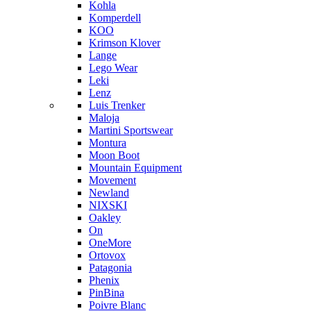
Kohla
Komperdell
KOO
Krimson Klover
Lange
Lego Wear
Leki
Lenz
Luis Trenker
Maloja
Martini Sportswear
Montura
Moon Boot
Mountain Equipment
Movement
Newland
NIXSKI
Oakley
On
OneMore
Ortovox
Patagonia
Phenix
PinBina
Poivre Blanc