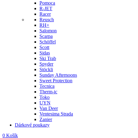
Pomoca
R-JET
Racer
Reusch
RH+
Salomon
Scarpa
Schöffel
Scott
Sidas
Ski Trab
Spyder
Stöckli
Sunday Afternoons
Sweet Protection
Tecnica
Therm-ic
Toko
UYN
Van Deer
Ventesima Strada
Zanier
Dárkové poukazy
0
Košík