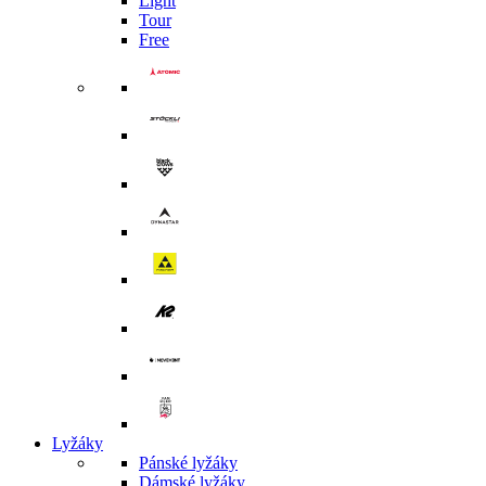
Light
Tour
Free
Lyžáky
Pánské lyžáky
Dámské lyžáky