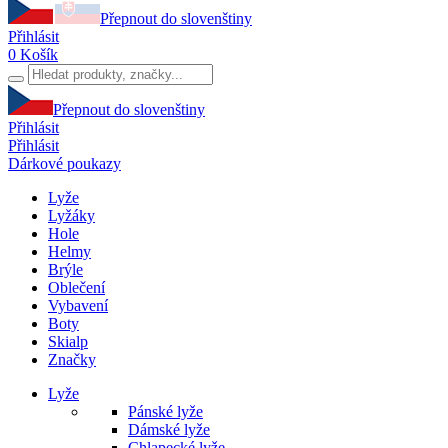
Přepnout do slovenštiny
Přihlásit
0
Košík
Přepnout do slovenštiny
Přihlásit
Přihlásit
Dárkové poukazy
Lyže
Lyžáky
Hole
Helmy
Brýle
Oblečení
Vybavení
Boty
Skialp
Značky
Lyže
Pánské lyže
Dámské lyže
Chlapecké lyže