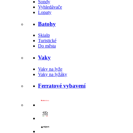
Sondy
Vyhledávače
Lopaty
Batohy
Skialp
Turistické
Do města
Vaky
Vaky na lyže
Vaky na lyžáky
Ferratové vybavení