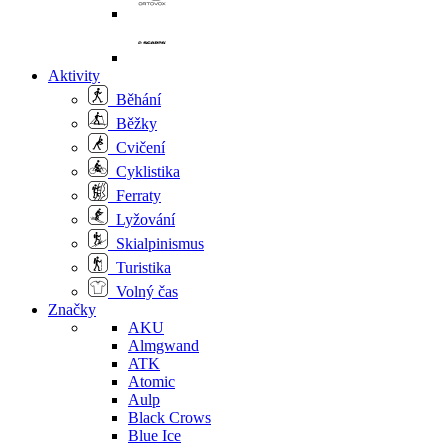
Aktivity
Běhání
Běžky
Cvičení
Cyklistika
Ferraty
Lyžování
Skialpinismus
Turistika
Volný čas
Značky
AKU
Almgwand
ATK
Atomic
Aulp
Black Crows
Blue Ice