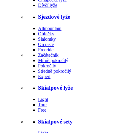
Dívčí lyže
Sjezdové lyže
Allmountain
Obřačky
Slalomky
On piste
Freeride
Začátečník
Mírně pokročilý
Pokročilý
Středně pokročilý
Expert
Skialpové lyže
Light
Tour
Free
Skialpové sety