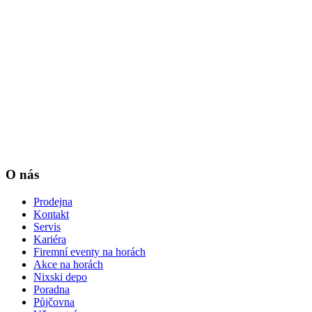
O nás
Prodejna
Kontakt
Servis
Kariéra
Firemní eventy na horách
Akce na horách
Nixski depo
Poradna
Půjčovna