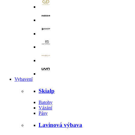
Vybavení
Skialp
Batohy
Vázání
Pásy
Lavinová výbava