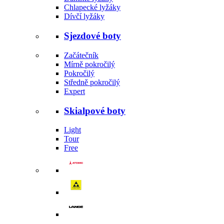
Chlapecké lyžáky
Dívčí lyžáky
Sjezdové boty
Začátečník
Mírně pokročilý
Pokročilý
Středně pokročilý
Expert
Skialpové boty
Light
Tour
Free