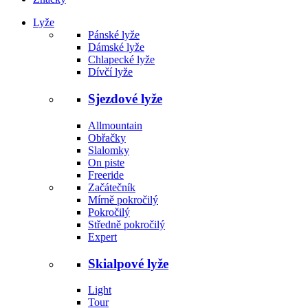
Lyže
Pánské lyže
Dámské lyže
Chlapecké lyže
Dívčí lyže
Sjezdové lyže
Allmountain
Obřačky
Slalomky
On piste
Freeride
Začátečník
Mírně pokročilý
Pokročilý
Středně pokročilý
Expert
Skialpové lyže
Light
Tour