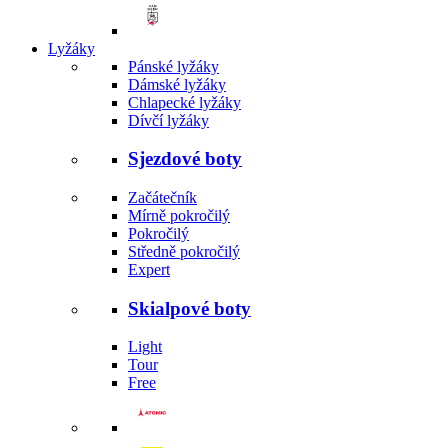
Lyžáky
Pánské lyžáky
Dámské lyžáky
Chlapecké lyžáky
Dívčí lyžáky
Sjezdové boty
Začátečník
Mírně pokročilý
Pokročilý
Středně pokročilý
Expert
Skialpové boty
Light
Tour
Free