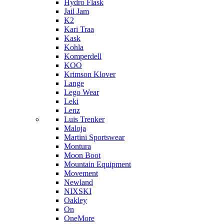
Hydro Flask
Jail Jam
K2
Kari Traa
Kask
Kohla
Komperdell
KOO
Krimson Klover
Lange
Lego Wear
Leki
Lenz
Luis Trenker
Maloja
Martini Sportswear
Montura
Moon Boot
Mountain Equipment
Movement
Newland
NIXSKI
Oakley
On
OneMore