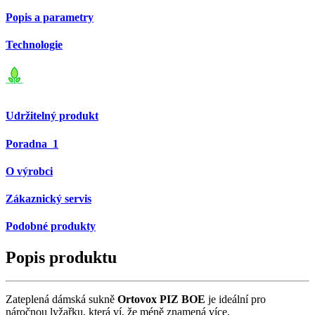
Popis a parametry
Technologie
Udržitelný produkt
Poradna
1
O výrobci
Zákaznický servis
Podobné produkty
Popis produktu
Zateplená dámská sukně
Ortovox
PIZ BOE
je ideální pro
náročnou lyžařku, která ví, že méně znamená více.