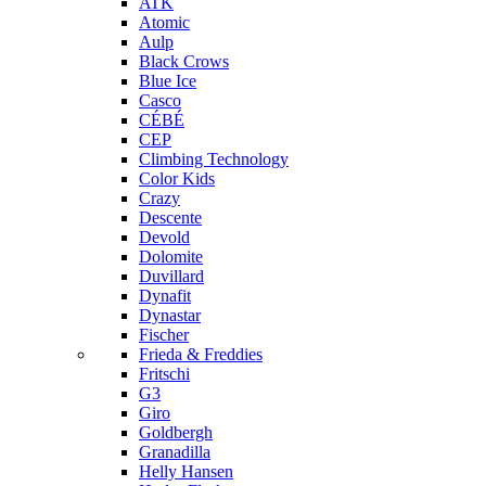
ATK
Atomic
Aulp
Black Crows
Blue Ice
Casco
CÉBÉ
CEP
Climbing Technology
Color Kids
Crazy
Descente
Devold
Dolomite
Duvillard
Dynafit
Dynastar
Fischer
Frieda & Freddies
Fritschi
G3
Giro
Goldbergh
Granadilla
Helly Hansen