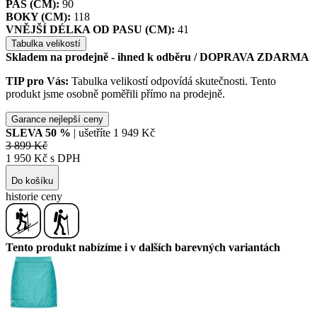
PAS (CM):
90
BOKY (CM):
118
VNĚJŠÍ DÉLKA OD PASU (CM):
41
Tabulka velikostí
Skladem na prodejně - ihned k odběru
/ DOPRAVA ZDARMA
TIP pro Vás:
Tabulka velikostí odpovídá skutečnosti. Tento
produkt jsme osobně poměřili přímo na prodejně.
Garance nejlepší ceny
SLEVA
50
%
| ušetříte
1 949 Kč
3 899 Kč
1 950 Kč s DPH
Do košíku
historie ceny
Tento produkt nabízíme i v dalších barevných variantách