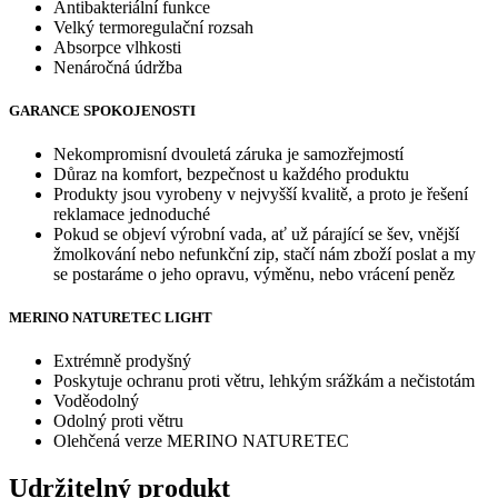
Antibakteriální funkce
Velký termoregulační rozsah
Absorpce vlhkosti
Nenáročná údržba
GARANCE SPOKOJENOSTI
Nekompromisní dvouletá záruka je samozřejmostí
Důraz na komfort, bezpečnost u každého produktu
Produkty jsou vyrobeny v nejvyšší kvalitě, a proto je řešení
reklamace jednoduché
Pokud se objeví výrobní vada, ať už párající se šev, vnější
žmolkování nebo nefunkční zip, stačí nám zboží poslat a my
se postaráme o jeho opravu, výměnu, nebo vrácení peněz
MERINO NATURETEC LIGHT
Extrémně prodyšný
Poskytuje ochranu proti větru, lehkým srážkám a nečistotám
Voděodolný
Odolný proti větru
Olehčená verze MERINO NATURETEC
Udržitelný produkt