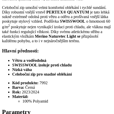
Celoboční zip umožní velmi komfortní oblékání i rychlé sundání.
Díky robustní vnější vrstvě
PERTEX® QUANTUM
je tato lehká
sukně extrémně odolná proti větru a oděru a prošívaná vnější látka
poskytuje stylový vzhled. Podšívka
SWISSWOOL
o hmotnosti 60
2
g/m
poskytuje nejen vynikající izolaci proti chladu, ale vlákna mají
také funkci regulující vlhkost. Díky svému atletickému střihu a
elastickým vložkám
Merino Naturetec Light se
přizpůsobí
každému pohybu, a to i v nejnáročnějším terénu.
Hlavní přednosti:
Větru a voděodolná
SWISSWOOL izoluje proti chladu
Nízká váha
Celoboční zip pro snadné oblékání
Kód produktu:
7992
Barva:
Černá
Rok:
2023/2024
Materiál:
100% Polyamid
Parametry