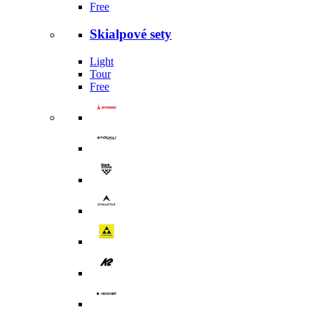
Free
Skialpové sety
Light
Tour
Free