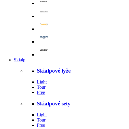
Skialp
Skialpové lyže
Light
Tour
Free
Skialpové sety
Light
Tour
Free