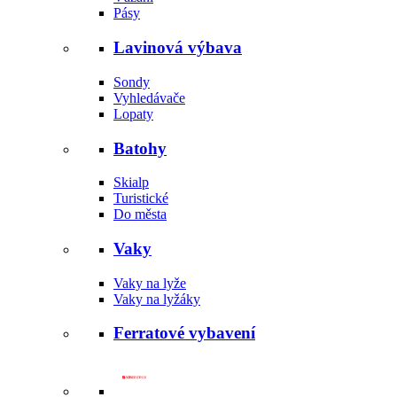
Pásy
Lavinová výbava
Sondy
Vyhledávače
Lopaty
Batohy
Skialp
Turistické
Do města
Vaky
Vaky na lyže
Vaky na lyžáky
Ferratové vybavení