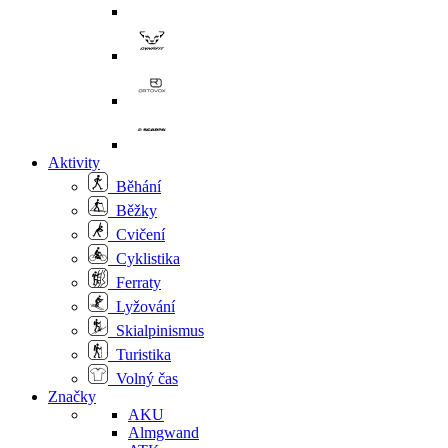
Aktivity
Běhání
Běžky
Cvičení
Cyklistika
Ferraty
Lyžování
Skialpinismus
Turistika
Volný čas
Značky
AKU
Almgwand