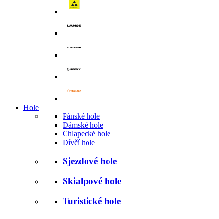
Hole
Pánské hole
Dámské hole
Chlapecké hole
Dívčí hole
Sjezdové hole
Skialpové hole
Turistické hole