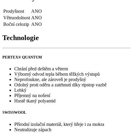
Prodyšnost
ANO
Větruodolnost
ANO
Boční celozip
ANO
Technologie
PERTEX® QUANTUM
Chrání před deštěm a větrem
Výborný odvod tepla během těžkých výstupů
Neprofoukne, ale zároveň je prodyšný
Odolný proti oděru a zatrhnutí díky ripstop vazbě
Lehký
Příjemný na nošení
Hustě tkaný polyamid
SWISSWOOL
Přírodní izolační materiál, který hřeje i za mokra
Neutralizuje zápach