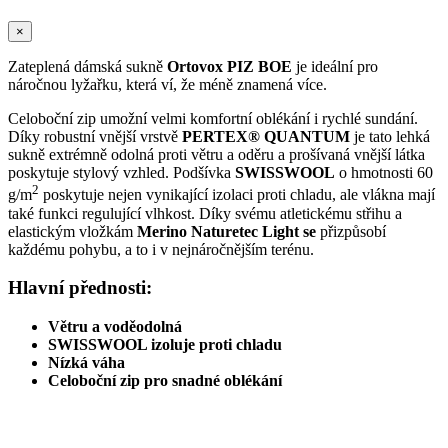
×
Zateplená dámská sukně
Ortovox
PIZ BOE
je ideální pro
náročnou lyžařku, která ví, že méně znamená více.
Celoboční zip umožní velmi komfortní oblékání i rychlé sundání.
Díky robustní vnější vrstvě
PERTEX® QUANTUM
je tato lehká
sukně extrémně odolná proti větru a oděru a prošívaná vnější látka
poskytuje stylový vzhled. Podšívka
SWISSWOOL
o hmotnosti 60
2
g/m
poskytuje nejen vynikající izolaci proti chladu, ale vlákna mají
také funkci regulující vlhkost. Díky svému atletickému střihu a
elastickým vložkám
Merino Naturetec Light se
přizpůsobí
každému pohybu, a to i v nejnáročnějším terénu.
Hlavní přednosti:
Větru a voděodolná
SWISSWOOL izoluje proti chladu
Nízká váha
Celoboční zip pro snadné oblékání