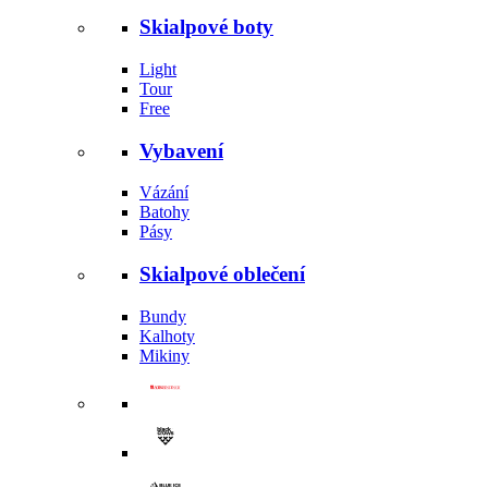
Skialpové boty
Light
Tour
Free
Vybavení
Vázání
Batohy
Pásy
Skialpové oblečení
Bundy
Kalhoty
Mikiny