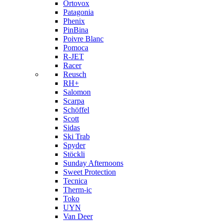
Ortovox
Patagonia
Phenix
PinBina
Poivre Blanc
Pomoca
R-JET
Racer
Reusch
RH+
Salomon
Scarpa
Schöffel
Scott
Sidas
Ski Trab
Spyder
Stöckli
Sunday Afternoons
Sweet Protection
Tecnica
Therm-ic
Toko
UYN
Van Deer