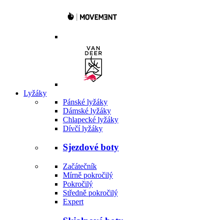
Lyžáky
Pánské lyžáky
Dámské lyžáky
Chlapecké lyžáky
Dívčí lyžáky
Sjezdové boty
Začátečník
Mírně pokročilý
Pokročilý
Středně pokročilý
Expert