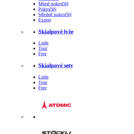
Mírně pokročilý
Pokročilý
Středně pokročilý
Expert
Skialpové lyže
Light
Tour
Free
Skialpové sety
Light
Tour
Free