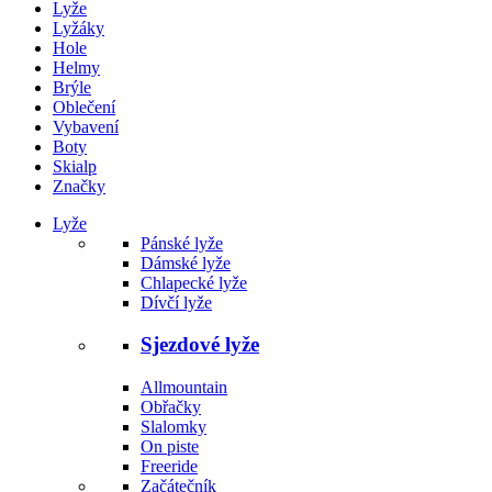
Lyže
Lyžáky
Hole
Helmy
Brýle
Oblečení
Vybavení
Boty
Skialp
Značky
Lyže
Pánské lyže
Dámské lyže
Chlapecké lyže
Dívčí lyže
Sjezdové lyže
Allmountain
Obřačky
Slalomky
On piste
Freeride
Začátečník