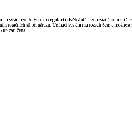
nacím systémem In Form a
regulací odvětrání
Thermostat Control. Ocen
ím rotačních sil při nárazu. Upínací systém má rozsah 6cm a možnos
Giro zaručena.