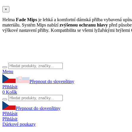
×
Helma
Fade Mips
je lehká a komfortní dámská přilba vybavená upí
materiálu. Systém Mips nabízí
zvýšenou ochranu hlavy
před působen
výškové nastavení přilby. Kompatibilita se všemi lyžařskými brýlemi 
Menu
Přepnout do slovenštiny
Přihlásit
0
Košík
Přepnout do slovenštiny
Přihlásit
Přihlásit
Dárkové poukazy