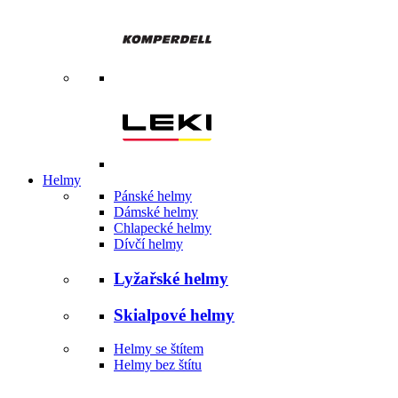
Helmy
Pánské helmy
Dámské helmy
Chlapecké helmy
Dívčí helmy
Lyžařské helmy
Skialpové helmy
Helmy se štítem
Helmy bez štítu