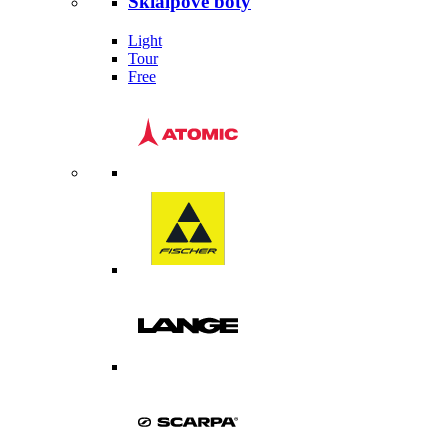
Skialpové boty
Light
Tour
Free