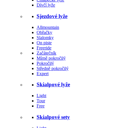
Dívčí lyže
Sjezdové lyže
Allmountain
Obřačky
Slalomky
On piste
Freeride
Začátečník
Mírně pokročilý
Pokročilý
Středně pokročilý
Expert
Skialpové lyže
Light
Tour
Free
Skialpové sety