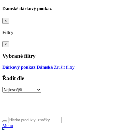
Dámské dárkový poukaz
×
Filtry
×
Vybrané filtry
Dárkový poukaz
Dámská
Zrušit filtry
Řadit dle
Menu