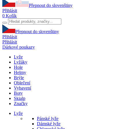
Přepnout do slovenštiny
Přihlásit
0
Košík
Přepnout do slovenštiny
Přihlásit
Přihlásit
Dárkové poukazy
Lyže
Lyžáky
Hole
Helmy
Brýle
Oblečení
Vybavení
Boty
Skialp
Značky
Lyže
Pánské lyže
Dámské lyže
Chlapecké lyže