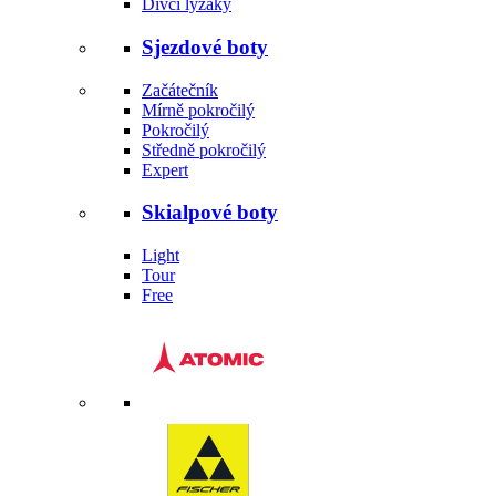
Dívčí lyžáky
Sjezdové boty
Začátečník
Mírně pokročilý
Pokročilý
Středně pokročilý
Expert
Skialpové boty
Light
Tour
Free