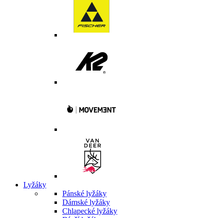
Lyžáky
Pánské lyžáky
Dámské lyžáky
Chlapecké lyžáky