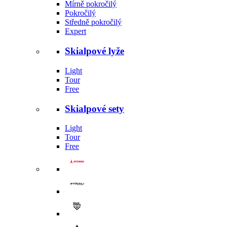
Mírně pokročilý
Pokročilý
Středně pokročilý
Expert
Skialpové lyže
Light
Tour
Free
Skialpové sety
Light
Tour
Free