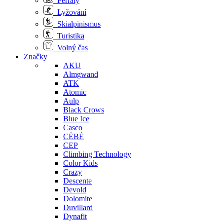
Ferraty
Lyžování
Skialpinismus
Turistika
Volný čas
Značky
AKU
Almgwand
ATK
Atomic
Aulp
Black Crows
Blue Ice
Casco
CÉBÉ
CEP
Climbing Technology
Color Kids
Crazy
Descente
Devold
Dolomite
Duvillard
Dynafit