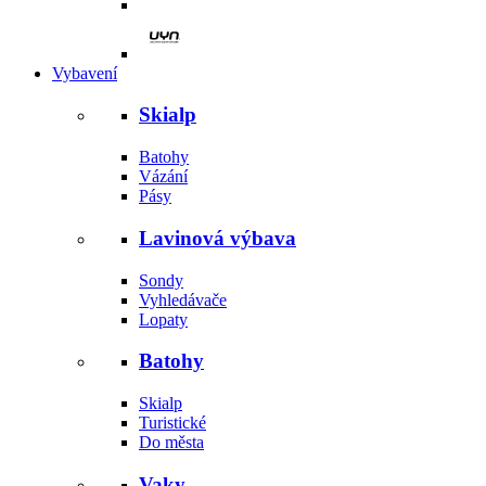
Vybavení
Skialp
Batohy
Vázání
Pásy
Lavinová výbava
Sondy
Vyhledávače
Lopaty
Batohy
Skialp
Turistické
Do města
Vaky