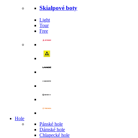
Skialpové boty
Light
Tour
Free
Hole
Pánské hole
Dámské hole
Chlapecké hole