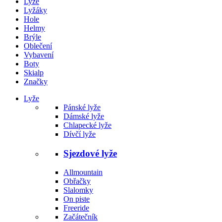
Lyže
Lyžáky
Hole
Helmy
Brýle
Oblečení
Vybavení
Boty
Skialp
Značky
Lyže
Pánské lyže
Dámské lyže
Chlapecké lyže
Dívčí lyže
Sjezdové lyže
Allmountain
Obřačky
Slalomky
On piste
Freeride
Začátečník