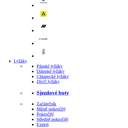
Lyžáky
Pánské lyžáky
Dámské lyžáky
Chlapecké lyžáky
Dívčí lyžáky
Sjezdové boty
Začátečník
Mírně pokročilý
Pokročilý
Středně pokročilý
Expert