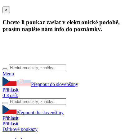
×
Chcete-li poukaz zaslat v elektronické podobě,
prosím napište nám info do poznámky.
Menu
Přepnout do slovenštiny
Přihlásit
0
Košík
Přepnout do slovenštiny
Přihlásit
Přihlásit
Dárkové poukazy