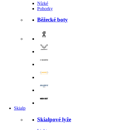
Nízké
Pohorky
Běžecké boty
Skialp
Skialpové lyže