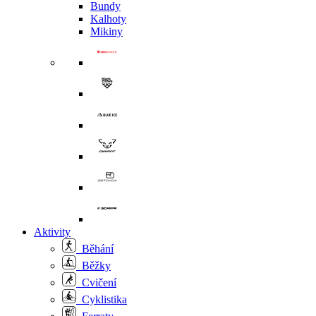
Bundy
Kalhoty
Mikiny
Aktivity
Běhání
Běžky
Cvičení
Cyklistika