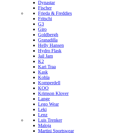
Dynastar
Fischer
Frieda & Freddies
Fritschi
G3
Giro
Goldbergh
Granadilla
Helly Hansen
Hydro Flask
Jail Jam
K2
Kari Traa
Kask
Kohla
Komperdell
KOO
Krimson Klover
Lange
Lego Wear
Leki
Lenz
Luis Trenker
Maloja
Martini Sportswear