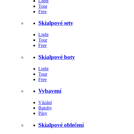
Light
Tour
Free
Skialpové sety
Light
Tour
Free
Skialpové boty
Light
Tour
Free
Vybavení
Vázání
Batohy
Pásy
Skialpové oblečení