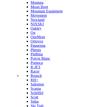
Montura
Moon Boot
Mountain Equipment
Movement
Newland
NIXSKI
Oakley
On
OneMore
Ortovox
Patagonia
Phenix
PinBina
Poivre Blanc
Pomoca
R-JET
Racer
Reusch
RH+
Salomon
Scarpa
Schöffel
Scott
Sidas
Ski Trab