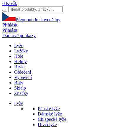
0
Košík
Přepnout do slovenštiny
Přihlásit
Přihlásit
Dárkové poukazy
Lyže
Lyžáky
Hole
Helmy
Brýle
Oblečení
Vybavení
Boty
Skialp
Značky
Lyže
Pánské lyže
Dámské lyže
Chlapecké lyže
Dívčí lyže