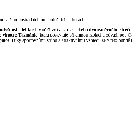
 nepostradatelnou společnicí na horách.
odyšnost
a
lehkost
. Vnější vrstva z elastického
dvousměrného strečo
o vlnou z Tasmánie
, která poskytuje příjemnou izolaci a odvádí pot. 
palce
. Díky sportovnímu střihu a atraktivnímu vzhledu se v této bundě b