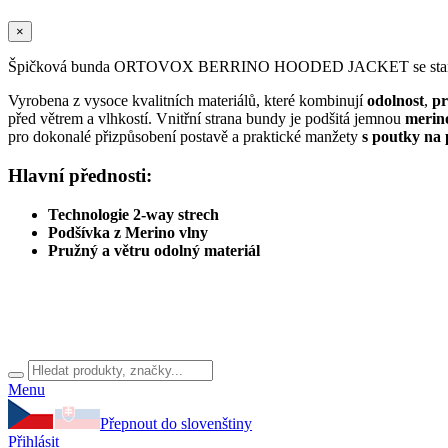
×
Špičková bunda ORTOVOX BERRINO HOODED JACKET se stane vaší
Vyrobena z vysoce kvalitních materiálů, které kombinují
odolnost
,
pr
před větrem a vlhkostí. Vnitřní strana bundy je podšitá jemnou
merin
pro dokonalé přizpůsobení postavě a praktické manžety
s poutky na 
Hlavní přednosti:
Technologie 2-way strech
Podšívka z Merino vlny
Pružný a větru odolný materiál
Menu
Přepnout do slovenštiny
Přihlásit