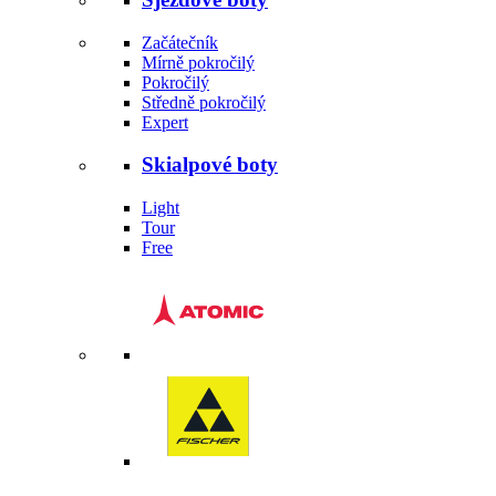
Začátečník
Mírně pokročilý
Pokročilý
Středně pokročilý
Expert
Skialpové boty
Light
Tour
Free