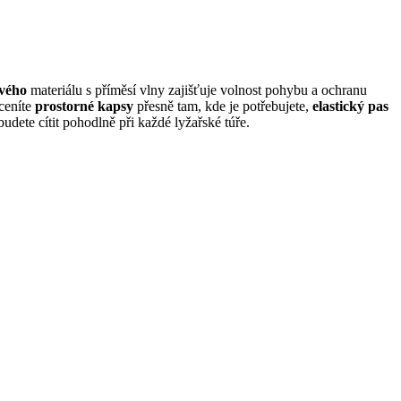
vého
materiálu s příměsí vlny zajišťuje volnost pohybu a ochranu
Oceníte
prostorné kapsy
přesně tam, kde je potřebujete,
elastický pas
udete cítit pohodlně při každé lyžařské túře.