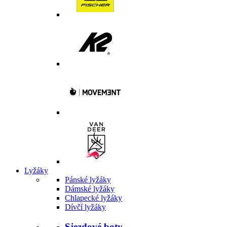
Lyžáky
Pánské lyžáky
Dámské lyžáky
Chlapecké lyžáky
Dívčí lyžáky
Sjezdové boty