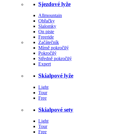
Sjezdové lyže
Allmountain
Obřačky
Slalomky
On piste
Freeride
Začátečník
Mírně pokročilý
Pokročilý
Středně pokročilý
Expert
Skialpové lyže
Light
Tour
Free
Skialpové sety
Light
Tour
Free