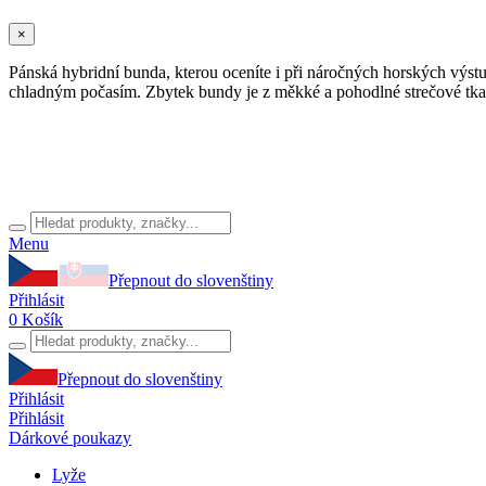
×
Pánská hybridní bunda, kterou oceníte i při náročných horských výstu
chladným počasím. Zbytek bundy je z měkké a pohodlné strečové tkan
Menu
Přepnout do slovenštiny
Přihlásit
0
Košík
Přepnout do slovenštiny
Přihlásit
Přihlásit
Dárkové poukazy
Lyže