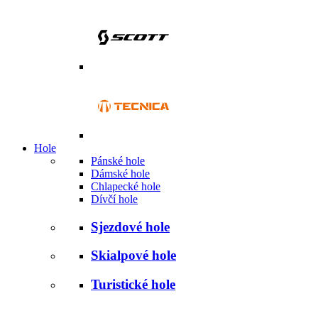
Hole
Pánské hole
Dámské hole
Chlapecké hole
Dívčí hole
Sjezdové hole
Skialpové hole
Turistické hole