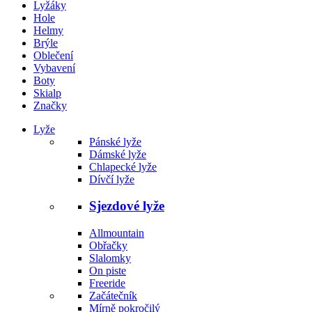
Lyžáky
Hole
Helmy
Brýle
Oblečení
Vybavení
Boty
Skialp
Značky
Lyže
Pánské lyže
Dámské lyže
Chlapecké lyže
Dívčí lyže
Sjezdové lyže
Allmountain
Obřačky
Slalomky
On piste
Freeride
Začátečník
Mírně pokročilý