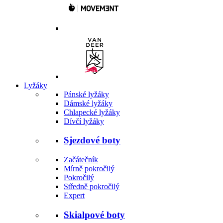
Lyžáky
Pánské lyžáky
Dámské lyžáky
Chlapecké lyžáky
Dívčí lyžáky
Sjezdové boty
Začátečník
Mírně pokročilý
Pokročilý
Středně pokročilý
Expert
Skialpové boty