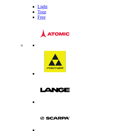
Light
Tour
Free