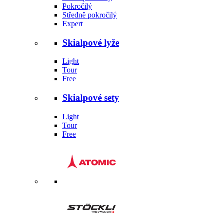
Pokročilý
Středně pokročilý
Expert
Skialpové lyže
Light
Tour
Free
Skialpové sety
Light
Tour
Free