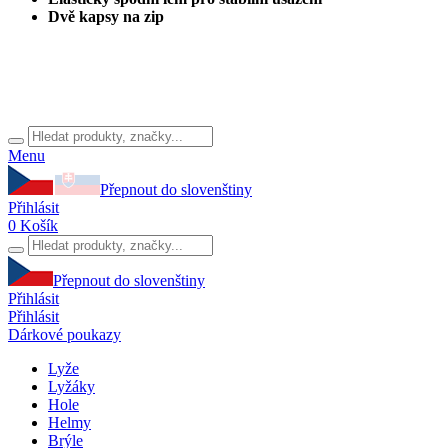
Dvě kapsy na zip
Menu
Přepnout do slovenštiny
Přihlásit
0
Košík
Přepnout do slovenštiny
Přihlásit
Přihlásit
Dárkové poukazy
Lyže
Lyžáky
Hole
Helmy
Brýle