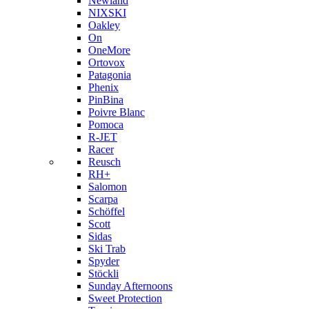
Newland
NIXSKI
Oakley
On
OneMore
Ortovox
Patagonia
Phenix
PinBina
Poivre Blanc
Pomoca
R-JET
Racer
Reusch
RH+
Salomon
Scarpa
Schöffel
Scott
Sidas
Ski Trab
Spyder
Stöckli
Sunday Afternoons
Sweet Protection