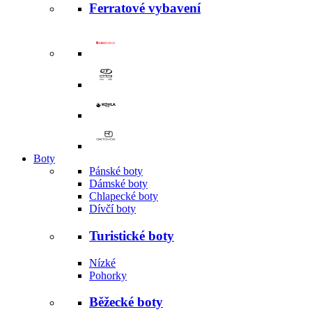
Ferratové vybavení
Boty
Pánské boty
Dámské boty
Chlapecké boty
Dívčí boty
Turistické boty
Nízké
Pohorky
Běžecké boty