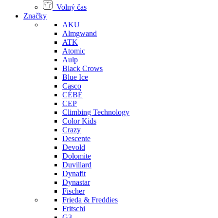
Volný čas
Značky
AKU
Almgwand
ATK
Atomic
Aulp
Black Crows
Blue Ice
Casco
CÉBÉ
CEP
Climbing Technology
Color Kids
Crazy
Descente
Devold
Dolomite
Duvillard
Dynafit
Dynastar
Fischer
Frieda & Freddies
Fritschi
G3