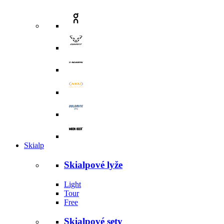
Skialp
Skialpové lyže
Light
Tour
Free
Skialpové sety