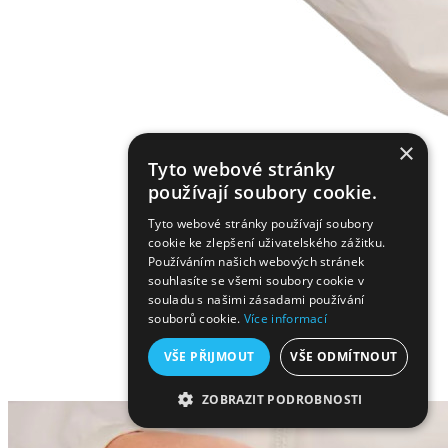
×
Tyto webové stránky
používají soubory cookie.
Tyto webové stránky používají soubory
cookie ke zlepšení uživatelského zážitku.
Používáním našich webových stránek
souhlasíte se všemi soubory cookie v
souladu s našimi zásadami používání
souborů cookie.
Více informací
VŠE PŘIJMOUT
VŠE ODMÍTNOUT
ZOBRAZIT PODROBNOSTI
NEZBYTNĚ NUTNÉ SOUBORY