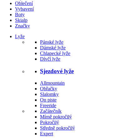
Oblečení
Vybavení
Boty
Skialp
Značky
Lyže
Pánské lyže
Dámské lyže
Chlapecké lyže
Dívčí lyže
Sjezdové lyže
Allmountain
Obřačky
Slalomky
On piste
Freeride
Začátečník
Mírně pokročilý
Pokročilý
Středně pokročilý
Expert