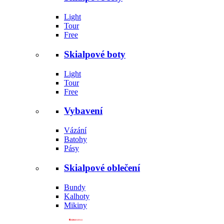
Light
Tour
Free
Skialpové boty
Light
Tour
Free
Vybavení
Vázání
Batohy
Pásy
Skialpové oblečení
Bundy
Kalhoty
Mikiny