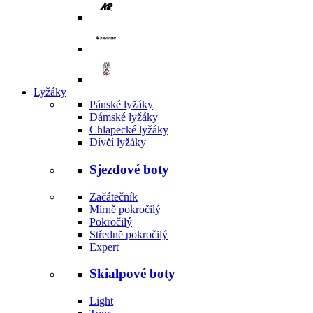
Lyžáky
Pánské lyžáky
Dámské lyžáky
Chlapecké lyžáky
Dívčí lyžáky
Sjezdové boty
Začátečník
Mírně pokročilý
Pokročilý
Středně pokročilý
Expert
Skialpové boty
Light