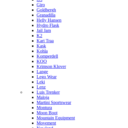
Giro
Goldbergh
Granadilla
Helly Hansen
Hydro Flask
Jail Jam
K2
Kari Traa
Kask
Kohla
Komperdell
KOO
Krimson Klover
Lange
Lego Wear
Leki
Lenz
Luis Trenker
Maloja
Martini Sportswear
Montura
Moon Boot
Mountain Equipment
Movement