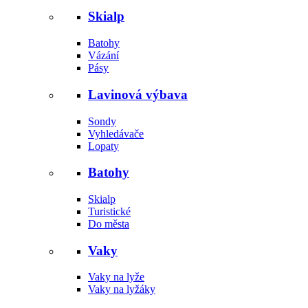
Skialp
Batohy
Vázání
Pásy
Lavinová výbava
Sondy
Vyhledávače
Lopaty
Batohy
Skialp
Turistické
Do města
Vaky
Vaky na lyže
Vaky na lyžáky