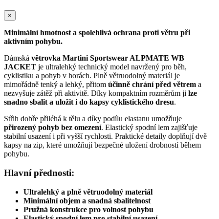
×
Minimální hmotnost a spolehlivá ochrana proti větru při
aktivním pohybu.
Dámská
větrovka Martini Sportswear ALPMATE WB
JACKET
je ultralehký technický model navržený pro běh,
cyklistiku a pohyb v horách. Plně větruodolný materiál je
mimořádně tenký a lehký, přitom
účinně chrání před větrem
a
nezvyšuje zátěž při aktivitě. Díky kompaktním rozměrům ji
lze
snadno sbalit a uložit i do kapsy cyklistického dresu
.
Střih dobře přiléhá k tělu a díky podílu elastanu umožňuje
přirozený pohyb bez omezení
. Elastický spodní lem zajišťuje
stabilní usazení i při vyšší rychlosti. Praktické detaily doplňují dvě
kapsy na zip, které umožňují bezpečné uložení drobností během
pohybu.
Hlavní přednosti:
Ultralehký a plně větruodolný materiál
Minimální objem a snadná sbalitelnost
Pružná konstrukce pro volnost pohybu
Elastický spodní lem pro stabilní usazení