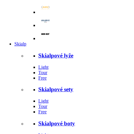
Skialp
Skialpové lyže
Light
Tour
Free
Skialpové sety
Light
Tour
Free
Skialpové boty