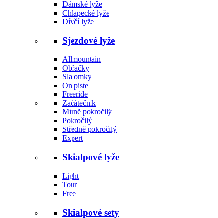
Dámské lyže
Chlapecké lyže
Dívčí lyže
Sjezdové lyže
Allmountain
Obřačky
Slalomky
On piste
Freeride
Začátečník
Mírně pokročilý
Pokročilý
Středně pokročilý
Expert
Skialpové lyže
Light
Tour
Free
Skialpové sety