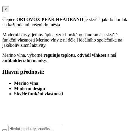
×
Čepice
ORTOVOX PEAK HEADBAND
je skvělá jak do hor tak
na každodenní nošení do města.
Moderní barvy, jemný úplet, vzor horského panorama a skvělé
funkční vlastnosti Merino vlny z ní dělají ideálního společníka na
jakékoliv zimní aktivity.
Merino vlna, výborně
reguluje teplotu
,
odvádí vlhkost
a má
antibakteriální účinky
.
Hlavní přednosti:
Merino vlna
Moderní design
Skvělé funkční vlastnosti