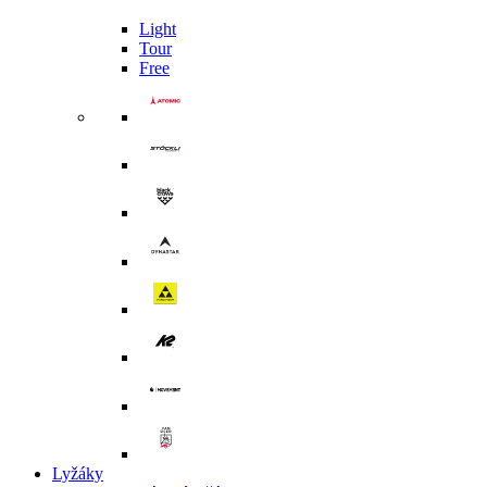
Light
Tour
Free
Lyžáky