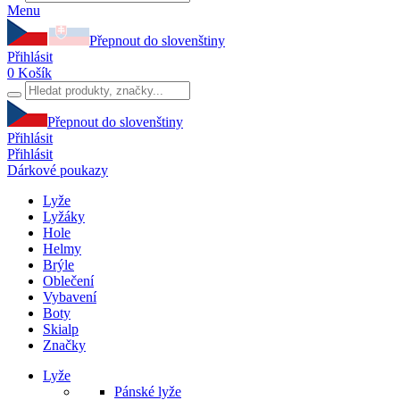
Menu
Přepnout do slovenštiny
Přihlásit
0
Košík
Přepnout do slovenštiny
Přihlásit
Přihlásit
Dárkové poukazy
Lyže
Lyžáky
Hole
Helmy
Brýle
Oblečení
Vybavení
Boty
Skialp
Značky
Lyže
Pánské lyže