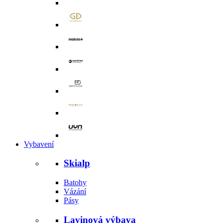
Vybavení
Skialp
Batohy
Vázání
Pásy
Lavinová výbava