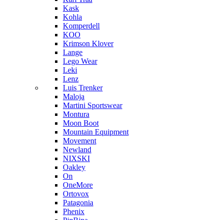
Kask
Kohla
Komperdell
KOO
Krimson Klover
Lange
Lego Wear
Leki
Lenz
Luis Trenker
Maloja
Martini Sportswear
Montura
Moon Boot
Mountain Equipment
Movement
Newland
NIXSKI
Oakley
On
OneMore
Ortovox
Patagonia
Phenix