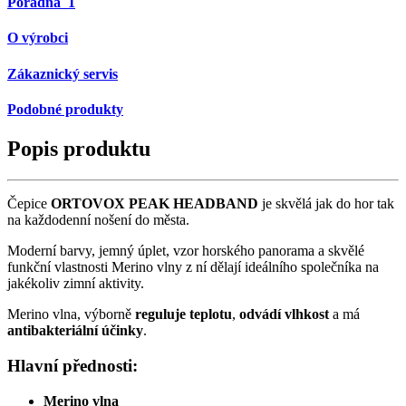
Poradna
1
O výrobci
Zákaznický servis
Podobné produkty
Popis produktu
Čepice
ORTOVOX PEAK HEADBAND
je skvělá jak do hor tak
na každodenní nošení do města.
Moderní barvy, jemný úplet, vzor horského panorama a skvělé
funkční vlastnosti Merino vlny z ní dělají ideálního společníka na
jakékoliv zimní aktivity.
Merino vlna, výborně
reguluje teplotu
,
odvádí vlhkost
a má
antibakteriální účinky
.
Hlavní přednosti:
Merino vlna