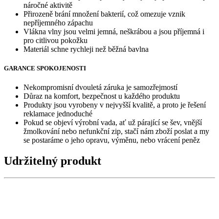
náročné aktivitě
Přirozeně brání množení bakterií, což omezuje vznik
nepříjemného zápachu
Vlákna vlny jsou velmi jemná, neškrábou a jsou příjemná i
pro citlivou pokožku
Materiál schne rychleji než běžná bavlna
GARANCE SPOKOJENOSTI
Nekompromisní dvouletá záruka je samozřejmostí
Důraz na komfort, bezpečnost u každého produktu
Produkty jsou vyrobeny v nejvyšší kvalitě, a proto je řešení
reklamace jednoduché
Pokud se objeví výrobní vada, ať už párající se šev, vnější
žmolkování nebo nefunkční zip, stačí nám zboží poslat a my
se postaráme o jeho opravu, výměnu, nebo vrácení peněz
Udržitelný produkt