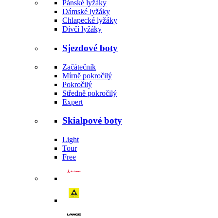
Pánské lyžáky
Dámské lyžáky
Chlapecké lyžáky
Dívčí lyžáky
Sjezdové boty
Začátečník
Mírně pokročilý
Pokročilý
Středně pokročilý
Expert
Skialpové boty
Light
Tour
Free