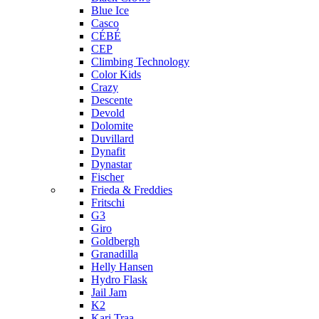
Blue Ice
Casco
CÉBÉ
CEP
Climbing Technology
Color Kids
Crazy
Descente
Devold
Dolomite
Duvillard
Dynafit
Dynastar
Fischer
Frieda & Freddies
Fritschi
G3
Giro
Goldbergh
Granadilla
Helly Hansen
Hydro Flask
Jail Jam
K2
Kari Traa