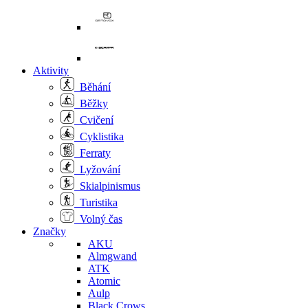
Aktivity
Běhání
Běžky
Cvičení
Cyklistika
Ferraty
Lyžování
Skialpinismus
Turistika
Volný čas
Značky
AKU
Almgwand
ATK
Atomic
Aulp
Black Crows