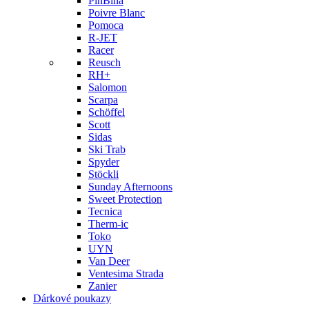
PinBina
Poivre Blanc
Pomoca
R-JET
Racer
Reusch
RH+
Salomon
Scarpa
Schöffel
Scott
Sidas
Ski Trab
Spyder
Stöckli
Sunday Afternoons
Sweet Protection
Tecnica
Therm-ic
Toko
UYN
Van Deer
Ventesima Strada
Zanier
Dárkové poukazy