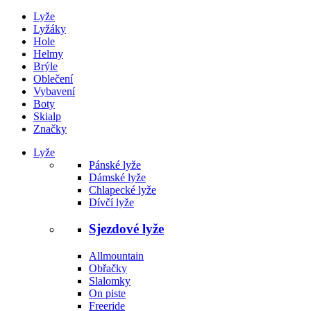
Lyže
Lyžáky
Hole
Helmy
Brýle
Oblečení
Vybavení
Boty
Skialp
Značky
Lyže
Pánské lyže
Dámské lyže
Chlapecké lyže
Dívčí lyže
Sjezdové lyže
Allmountain
Obřačky
Slalomky
On piste
Freeride