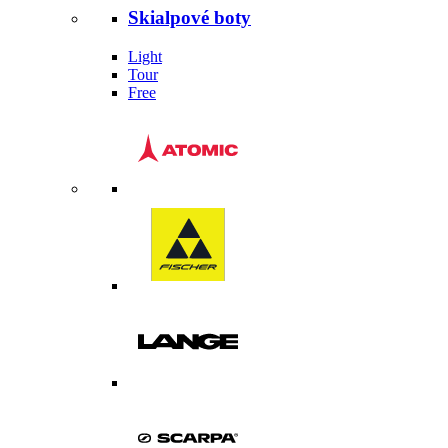
Skialpové boty
Light
Tour
Free