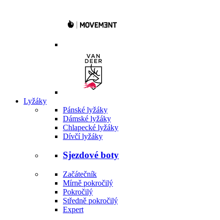
Lyžáky
Pánské lyžáky
Dámské lyžáky
Chlapecké lyžáky
Dívčí lyžáky
Sjezdové boty
Začátečník
Mírně pokročilý
Pokročilý
Středně pokročilý
Expert