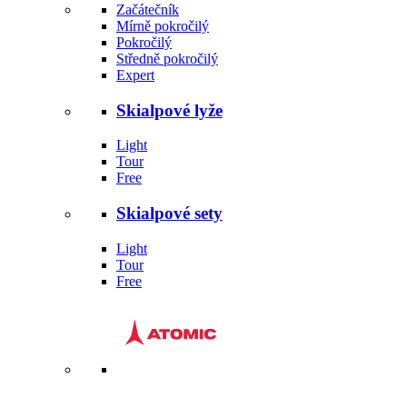
Začátečník
Mírně pokročilý
Pokročilý
Středně pokročilý
Expert
Skialpové lyže
Light
Tour
Free
Skialpové sety
Light
Tour
Free