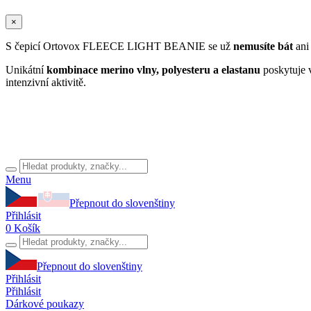
×
S čepicí Ortovox FLEECE LIGHT BEANIE se už
nemusíte bát
ani
Unikátní
kombinace merino vlny, polyesteru a elastanu
poskytuje v
intenzivní aktivitě.
Menu
Přepnout do slovenštiny
Přihlásit
0
Košík
Přepnout do slovenštiny
Přihlásit
Přihlásit
Dárkové poukazy