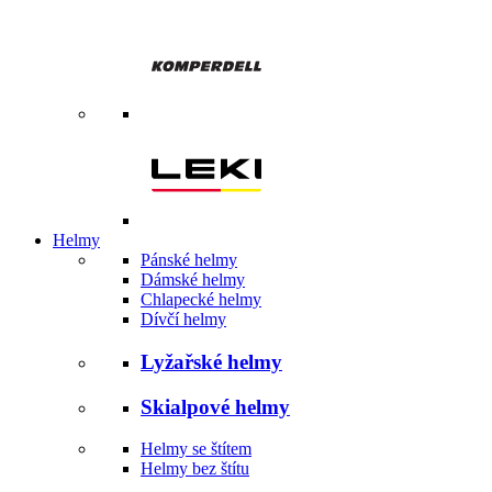
Helmy
Pánské helmy
Dámské helmy
Chlapecké helmy
Dívčí helmy
Lyžařské helmy
Skialpové helmy
Helmy se štítem
Helmy bez štítu