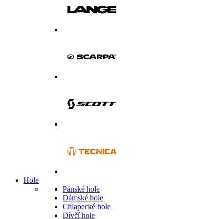
Hole
Pánské hole
Dámské hole
Chlapecké hole
Dívčí hole