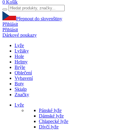
0
Košík
Přepnout do slovenštiny
Přihlásit
Přihlásit
Dárkové poukazy
Lyže
Lyžáky
Hole
Helmy
Brýle
Oblečení
Vybavení
Boty
Skialp
Značky
Lyže
Pánské lyže
Dámské lyže
Chlapecké lyže
Dívčí lyže