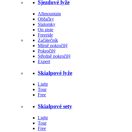
Sjezdové lyže
Allmountain
Obřačky
Slalomky
On piste
Freeride
Začátečník
Mírně pokročilý
Pokročilý
Středně pokročilý
Expert
Skialpové lyže
Light
Tour
Free
Skialpové sety
Light
Tour
Free