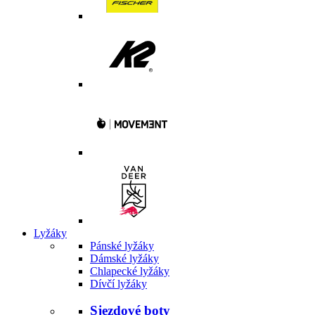
Lyžáky
Pánské lyžáky
Dámské lyžáky
Chlapecké lyžáky
Dívčí lyžáky
Sjezdové boty