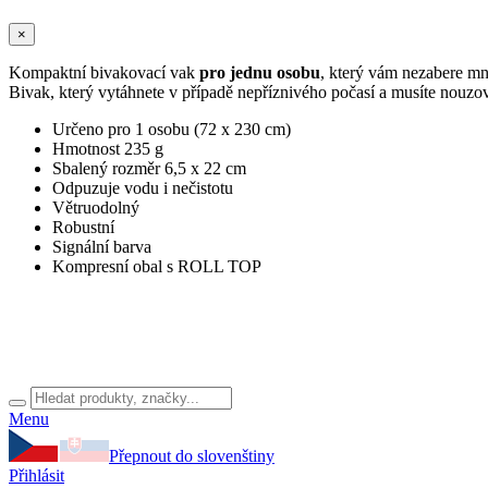
×
Kompaktní bivakovací vak
pro jednu osobu
, který vám nezabere mn
Bivak, který vytáhnete v případě nepříznivého počasí a musíte nouzov
Určeno pro 1 osobu (72 x 230 cm)
Hmotnost 235 g
Sbalený rozměr 6,5 x 22 cm
Odpuzuje vodu i nečistotu
Větruodolný
Robustní
Signální barva
Kompresní obal s ROLL TOP
Menu
Přepnout do slovenštiny
Přihlásit