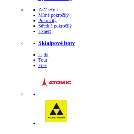
Začátečník
Mírně pokročilý
Pokročilý
Středně pokročilý
Expert
Skialpové boty
Light
Tour
Free