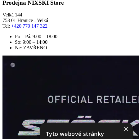
Prodejna NIXSKI Store
Velká 144
753 01 Hranice - Velká
Tel:
+420 770 147 322
Po – Pá: 9:00 – 18:00
So: 9:00 – 14:00
Ne: ZAVŘENO
×
Tyto webové stránky