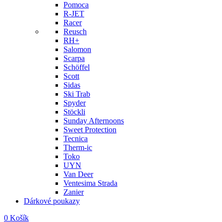
Pomoca
R-JET
Racer
Reusch
RH+
Salomon
Scarpa
Schöffel
Scott
Sidas
Ski Trab
Spyder
Stöckli
Sunday Afternoons
Sweet Protection
Tecnica
Therm-ic
Toko
UYN
Van Deer
Ventesima Strada
Zanier
Dárkové poukazy
0
Košík