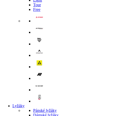
Light
Tour
Free
Lyžáky
Pánské lyžáky
Dámské lyžáky