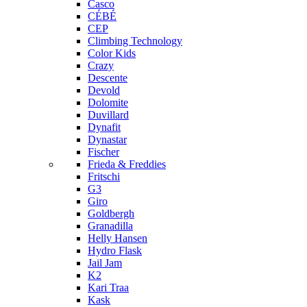
Casco
CÉBÉ
CEP
Climbing Technology
Color Kids
Crazy
Descente
Devold
Dolomite
Duvillard
Dynafit
Dynastar
Fischer
Frieda & Freddies
Fritschi
G3
Giro
Goldbergh
Granadilla
Helly Hansen
Hydro Flask
Jail Jam
K2
Kari Traa
Kask