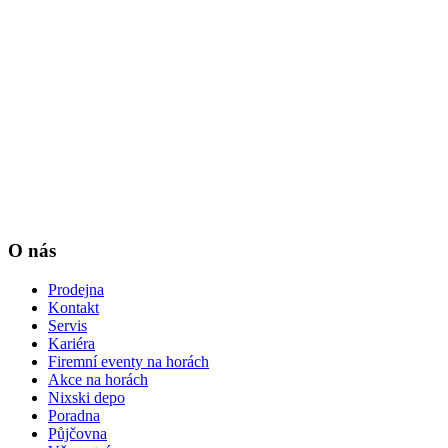
O nás
Prodejna
Kontakt
Servis
Kariéra
Firemní eventy na horách
Akce na horách
Nixski depo
Poradna
Půjčovna