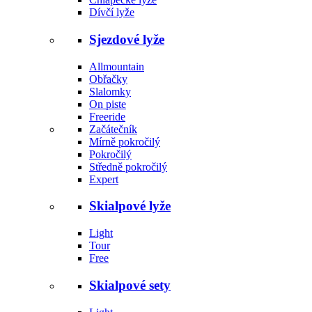
Dívčí lyže
Sjezdové lyže
Allmountain
Obřačky
Slalomky
On piste
Freeride
Začátečník
Mírně pokročilý
Pokročilý
Středně pokročilý
Expert
Skialpové lyže
Light
Tour
Free
Skialpové sety