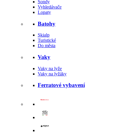
Sondy
Vyhledávače
Lopaty
Batohy
Skialp
Turistické
Do města
Vaky
Vaky na lyže
Vaky na lyžáky
Ferratové vybavení