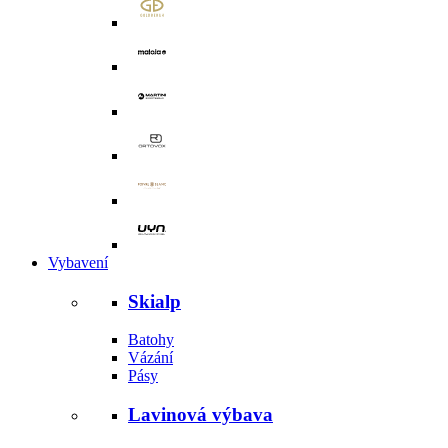
Vybavení
Skialp
Batohy
Vázání
Pásy
Lavinová výbava