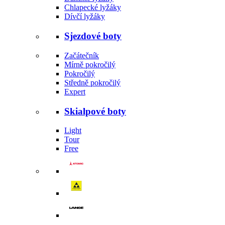
Chlapecké lyžáky
Dívčí lyžáky
Sjezdové boty
Začátečník
Mírně pokročilý
Pokročilý
Středně pokročilý
Expert
Skialpové boty
Light
Tour
Free