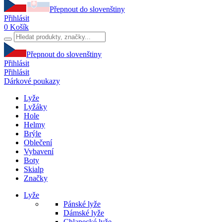
Přepnout do slovenštiny
Přihlásit
0
Košík
Přepnout do slovenštiny
Přihlásit
Přihlásit
Dárkové poukazy
Lyže
Lyžáky
Hole
Helmy
Brýle
Oblečení
Vybavení
Boty
Skialp
Značky
Lyže
Pánské lyže
Dámské lyže
Chlapecké lyže