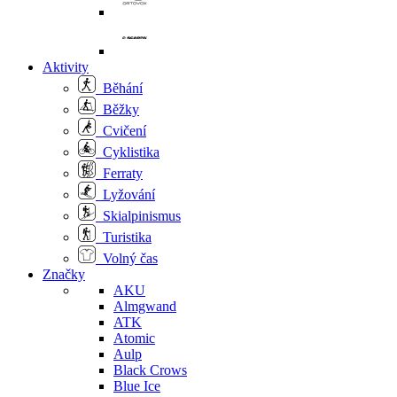
Aktivity
Běhání
Běžky
Cvičení
Cyklistika
Ferraty
Lyžování
Skialpinismus
Turistika
Volný čas
Značky
AKU
Almgwand
ATK
Atomic
Aulp
Black Crows
Blue Ice