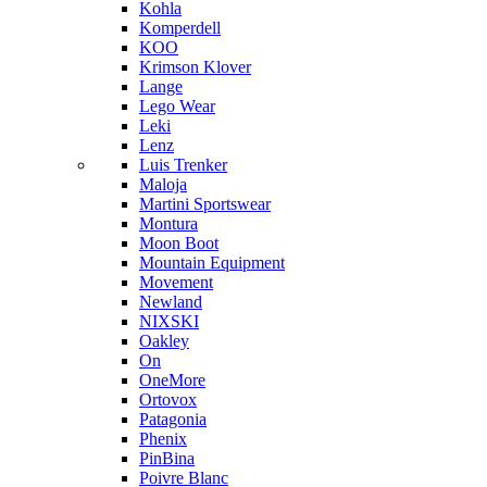
Kohla
Komperdell
KOO
Krimson Klover
Lange
Lego Wear
Leki
Lenz
Luis Trenker
Maloja
Martini Sportswear
Montura
Moon Boot
Mountain Equipment
Movement
Newland
NIXSKI
Oakley
On
OneMore
Ortovox
Patagonia
Phenix
PinBina
Poivre Blanc