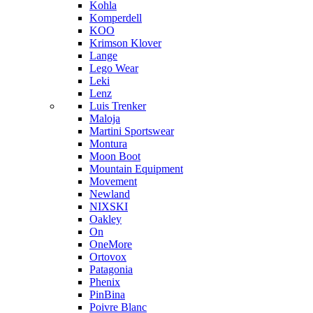
Kohla
Komperdell
KOO
Krimson Klover
Lange
Lego Wear
Leki
Lenz
Luis Trenker
Maloja
Martini Sportswear
Montura
Moon Boot
Mountain Equipment
Movement
Newland
NIXSKI
Oakley
On
OneMore
Ortovox
Patagonia
Phenix
PinBina
Poivre Blanc