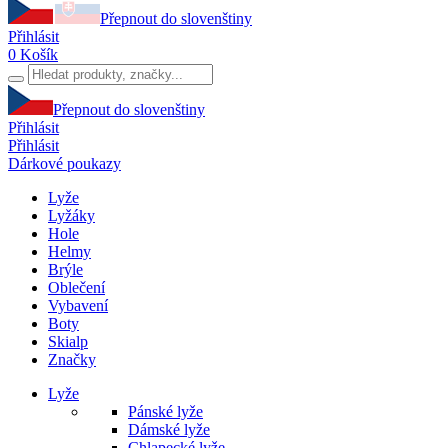
Přepnout do slovenštiny
Přihlásit
0
Košík
Přepnout do slovenštiny
Přihlásit
Přihlásit
Dárkové poukazy
Lyže
Lyžáky
Hole
Helmy
Brýle
Oblečení
Vybavení
Boty
Skialp
Značky
Lyže
Pánské lyže
Dámské lyže
Chlapecké lyže