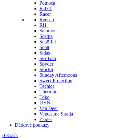
Pomoca
R-JET
Racer
Reusch
RH+
Salomon
Scarpa
Schöffel
Scott
Sidas
Ski Trab
Spyder
Stöckli
Sunday Afternoons
Sweet Protection
Tecnica
Therm-ic
Toko
UYN
Van Deer
Ventesima Strada
Zanier
Dárkové poukazy
0
Košík