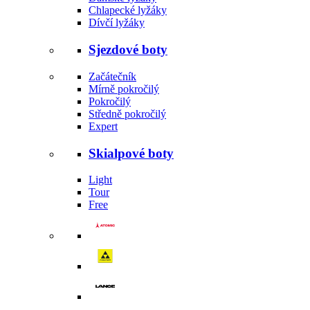
Chlapecké lyžáky
Dívčí lyžáky
Sjezdové boty
Začátečník
Mírně pokročilý
Pokročilý
Středně pokročilý
Expert
Skialpové boty
Light
Tour
Free