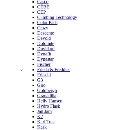
Casco
CÉBÉ
CEP
Climbing Technology
Color Kids
Crazy
Descente
Devold
Dolomite
Duvillard
Dynafit
Dynastar
Fischer
Frieda & Freddies
Fritschi
G3
Giro
Goldbergh
Granadilla
Helly Hansen
Hydro Flask
Jail Jam
K2
Kari Traa
Kask