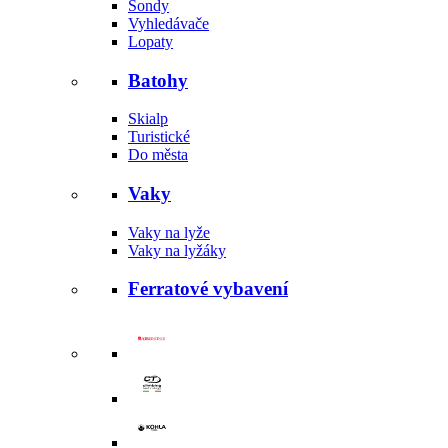
Sondy
Vyhledávače
Lopaty
Batohy
Skialp
Turistické
Do města
Vaky
Vaky na lyže
Vaky na lyžáky
Ferratové vybavení