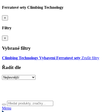
Ferratové sety Climbing Technology
×
Filtry
×
Vybrané filtry
Climbing Technology
Vybavení
Ferratové sety
Zrušit filtry
Řadit dle
Menu