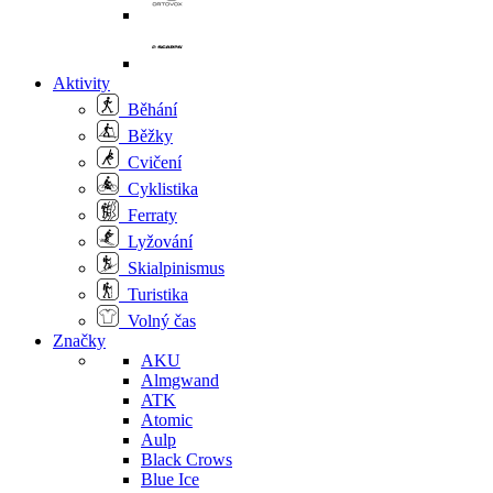
Aktivity
Běhání
Běžky
Cvičení
Cyklistika
Ferraty
Lyžování
Skialpinismus
Turistika
Volný čas
Značky
AKU
Almgwand
ATK
Atomic
Aulp
Black Crows
Blue Ice