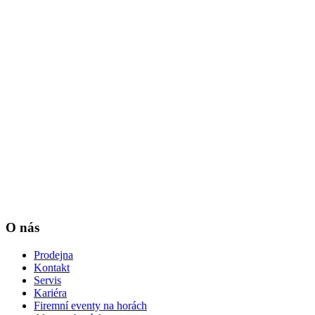
O nás
Prodejna
Kontakt
Servis
Kariéra
Firemní eventy na horách