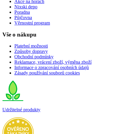
Akce na horách
Nixski depo
Poradna
Půjčovna
Věrnostní program
Vše o nákupu
Platební možnosti
Způsoby dopravy
Obchodní podmínky
Reklamace, vrácení zboží, výměna zboží
Informace o zpracování osobních údajů
Zásady používání souborů cookies
Udržitelné produkty