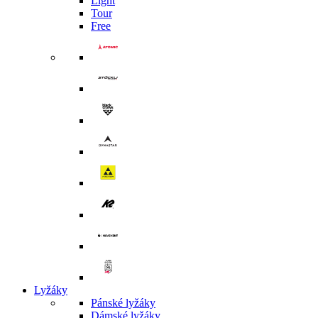
Light
Tour
Free
Lyžáky
Pánské lyžáky
Dámské lyžáky