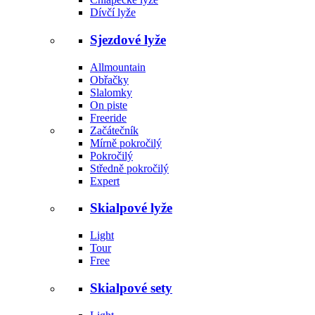
Dívčí lyže
Sjezdové lyže
Allmountain
Obřačky
Slalomky
On piste
Freeride
Začátečník
Mírně pokročilý
Pokročilý
Středně pokročilý
Expert
Skialpové lyže
Light
Tour
Free
Skialpové sety