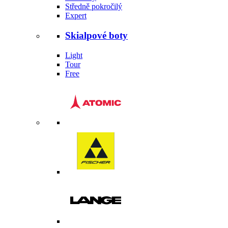
Středně pokročilý
Expert
Skialpové boty
Light
Tour
Free