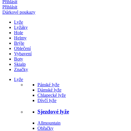
Přihlásit
Přihlásit
Dárkové poukazy
Lyže
Lyžáky
Hole
Helmy
Brýle
Oblečení
Vybavení
Boty
Skialp
Značky
Lyže
Pánské lyže
Dámské lyže
Chlapecké lyže
Dívčí lyže
Sjezdové lyže
Allmountain
Obřačky