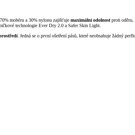
s 70% mohéru a 30% nylonu zajišťuje
maximální odolnost
proti oděru
špičkové technologie Ever Dry 2.0 a Safer Skin Light.
prostředí
. Jedná se o první ošetření pásů, které neobsahuje žádný perfl