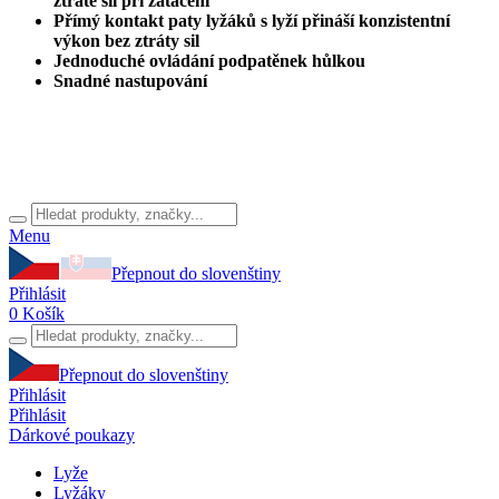
ztrátě sil při zatáčení
Přímý kontakt paty lyžáků s lyží přináší konzistentní
výkon bez ztráty sil
Jednoduché ovládání podpatěnek hůlkou
Snadné nastupování
Menu
Přepnout do slovenštiny
Přihlásit
0
Košík
Přepnout do slovenštiny
Přihlásit
Přihlásit
Dárkové poukazy
Lyže
Lyžáky