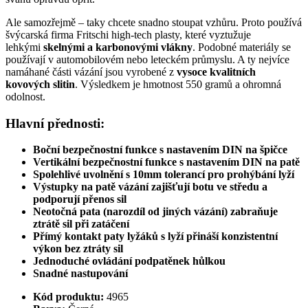
Ale samozřejmě – taky chcete snadno stoupat vzhůru. Proto používá
švýcarská firma Fritschi high-tech plasty, které vyztužuje
lehkými
skelnými a karbonovými vlákny
. Podobné materiály se
používají v automobilovém nebo leteckém průmyslu. A ty nejvíce
namáhané části vázání jsou vyrobené z
vysoce kvalitních
kovových slitin
. Výsledkem je hmotnost 550 gramů a ohromná
odolnost.
Hlavní přednosti:
Boční bezpečnostní funkce s nastavením DIN na špičce
Vertikální bezpečnostní funkce s nastavením DIN na patě
Spolehlivé uvolnění s 10mm tolerancí pro prohýbání lyží
Výstupky na patě vázání zajišťují botu ve středu a
podporují přenos sil
Neotočná pata (narozdíl od jiných vázání) zabraňuje
ztrátě sil při zatáčení
Přímý kontakt paty lyžáků s lyží přináší konzistentní
výkon bez ztráty sil
Jednoduché ovládání podpatěnek hůlkou
Snadné nastupování
Kód produktu:
4965