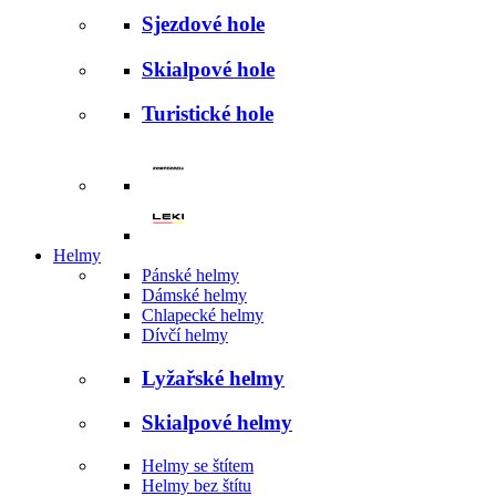
Sjezdové hole
Skialpové hole
Turistické hole
Helmy
Pánské helmy
Dámské helmy
Chlapecké helmy
Dívčí helmy
Lyžařské helmy
Skialpové helmy
Helmy se štítem
Helmy bez štítu