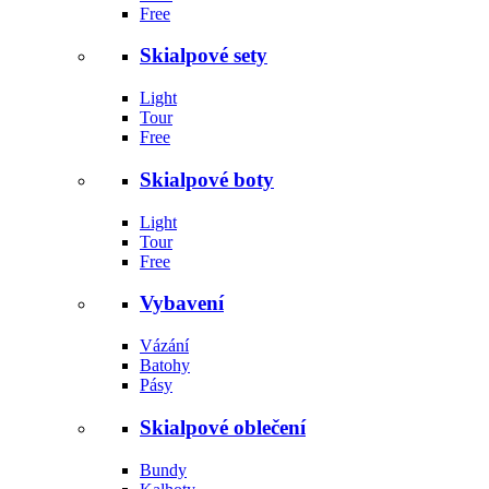
Free
Skialpové sety
Light
Tour
Free
Skialpové boty
Light
Tour
Free
Vybavení
Vázání
Batohy
Pásy
Skialpové oblečení
Bundy