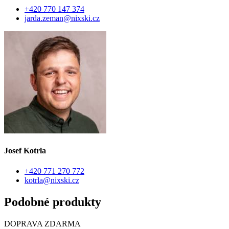
+420 770 147 374
jarda.zeman@nixski.cz
Josef Kotrla
+420 771 270 772
kotrla@nixski.cz
Podobné produkty
DOPRAVA ZDARMA