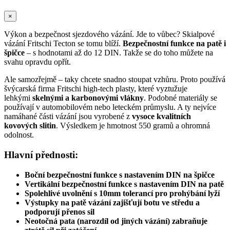
×
Výkon a bezpečnost sjezdového vázání. Jde to vůbec? Skialpové
vázání Fritschi Tecton se tomu blíží.
Bezpečnostní funkce na patě i
špičce
– s hodnotami až do 12 DIN. Takže se do toho můžete na
svahu opravdu opřít.
Ale samozřejmě – taky chcete snadno stoupat vzhůru. Proto používá
švýcarská firma Fritschi high-tech plasty, které vyztužuje
lehkými
skelnými a karbonovými vlákny
. Podobné materiály se
používají v automobilovém nebo leteckém průmyslu. A ty nejvíce
namáhané části vázání jsou vyrobené z
vysoce kvalitních
kovových slitin
. Výsledkem je hmotnost 550 gramů a ohromná
odolnost.
Hlavní přednosti:
Boční bezpečnostní funkce s nastavením DIN na špičce
Vertikální bezpečnostní funkce s nastavením DIN na patě
Spolehlivé uvolnění s 10mm tolerancí pro prohýbání lyží
Výstupky na patě vázání zajišťují botu ve středu a
podporují přenos sil
Neotočná pata (narozdíl od jiných vázání) zabraňuje