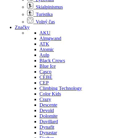
Skialpinismus
Turistika
Volný čas
Značky
AKU
Almgwand
ATK
Atomic
Aulp
Black Crows
Blue Ice
Casco
CÉBÉ
CEP
Climbing Technology
Color Kids
Crazy
Descente
Devold
Dolomite
Duvillard
Dynafit
Dynastar