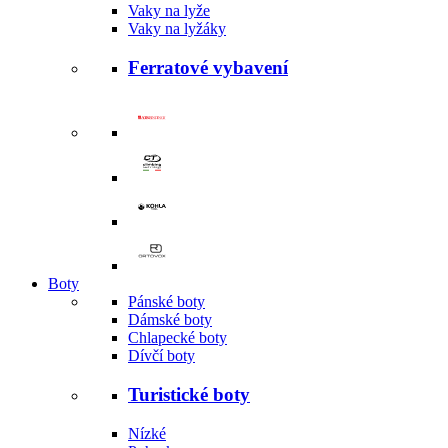
Vaky na lyže
Vaky na lyžáky
Ferratové vybavení
Boty
Pánské boty
Dámské boty
Chlapecké boty
Dívčí boty
Turistické boty
Nízké