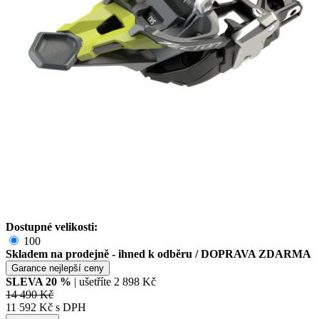
Dostupné velikosti:
100
Skladem na prodejně - ihned k odběru
/ DOPRAVA ZDARMA
Garance nejlepší ceny
SLEVA
20
%
| ušetříte
2 898 Kč
14 490 Kč
11 592 Kč s DPH