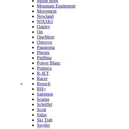
Moon Boot
Mountain Equipment
Movement
Newland
NIXSKI
Oakley
On
OneMore
Ortovox
Patagonia
Phenix
PinBina
Poivre Blanc
Pomoca
R-JET
Racer
Reusch
RH+
Salomon
Scarpa
Schöffel
Scott
Sidas
Ski Trab
Spyder