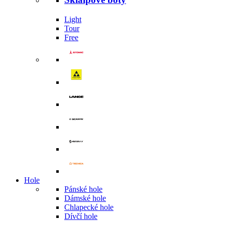
Light
Tour
Free
Hole
Pánské hole
Dámské hole
Chlapecké hole
Dívčí hole