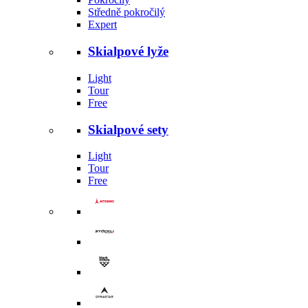
Středně pokročilý
Expert
Skialpové lyže
Light
Tour
Free
Skialpové sety
Light
Tour
Free