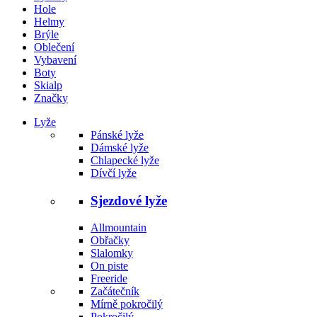
Hole
Helmy
Brýle
Oblečení
Vybavení
Boty
Skialp
Značky
Lyže
Pánské lyže
Dámské lyže
Chlapecké lyže
Dívčí lyže
Sjezdové lyže
Allmountain
Obřačky
Slalomky
On piste
Freeride
Začátečník
Mírně pokročilý
Pokročilý