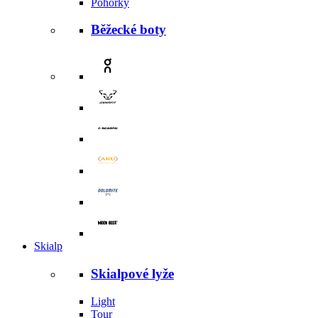
Pohorky
Běžecké boty
Skialp
Skialpové lyže
Light
Tour