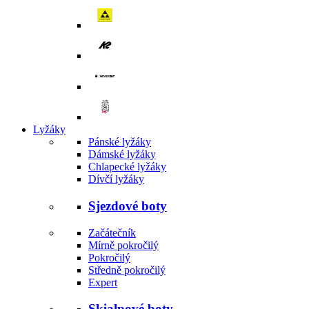
Lyžáky
Pánské lyžáky
Dámské lyžáky
Chlapecké lyžáky
Dívčí lyžáky
Sjezdové boty
Začátečník
Mírně pokročilý
Pokročilý
Středně pokročilý
Expert
Skialpové boty