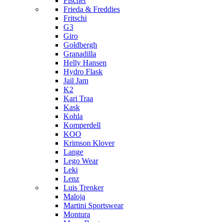
Fischer
Frieda & Freddies
Fritschi
G3
Giro
Goldbergh
Granadilla
Helly Hansen
Hydro Flask
Jail Jam
K2
Kari Traa
Kask
Kohla
Komperdell
KOO
Krimson Klover
Lange
Lego Wear
Leki
Lenz
Luis Trenker
Maloja
Martini Sportswear
Montura