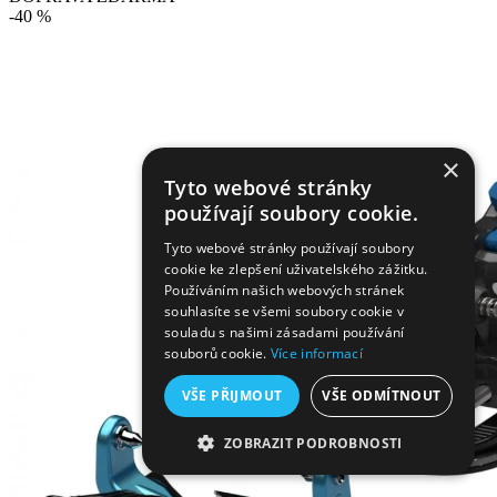
-40 %
×
Tyto webové stránky
používají soubory cookie.
Tyto webové stránky používají soubory
cookie ke zlepšení uživatelského zážitku.
Používáním našich webových stránek
souhlasíte se všemi soubory cookie v
souladu s našimi zásadami používání
souborů cookie.
Více informací
VŠE PŘIJMOUT
VŠE ODMÍTNOUT
ZOBRAZIT PODROBNOSTI
NEZBYTNĚ NUTNÉ SOUBORY