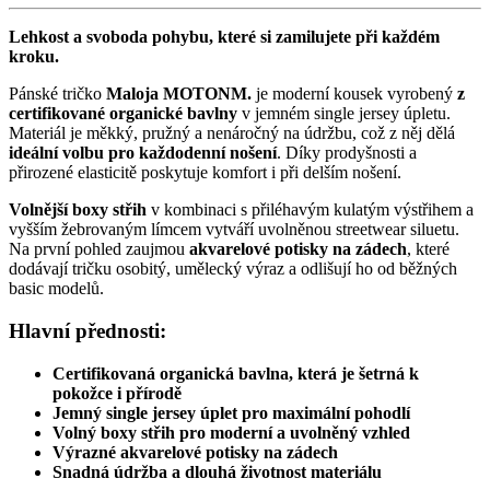
Lehkost a svoboda pohybu, které si zamilujete při každém
kroku.
Pánské tričko
Maloja MOTONM.
je moderní kousek vyrobený
z
certifikované organické bavlny
v jemném single jersey úpletu.
Materiál je měkký, pružný a nenáročný na údržbu, což z něj dělá
ideální volbu pro každodenní nošení
. Díky prodyšnosti a
přirozené elasticitě poskytuje komfort i při delším nošení.
Volnější boxy střih
v kombinaci s přiléhavým kulatým výstřihem a
vyšším žebrovaným límcem vytváří uvolněnou streetwear siluetu.
Na první pohled zaujmou
akvarelové potisky na zádech
, které
dodávají tričku osobitý, umělecký výraz a odlišují ho od běžných
basic modelů.
Hlavní přednosti:
Certifikovaná organická bavlna, která je šetrná k
pokožce i přírodě
Jemný single jersey úplet pro maximální pohodlí
Volný boxy střih pro moderní a uvolněný vzhled
Výrazné akvarelové potisky na zádech
Snadná údržba a dlouhá životnost materiálu