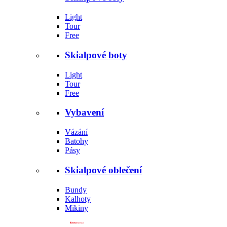
Light
Tour
Free
Skialpové boty
Light
Tour
Free
Vybavení
Vázání
Batohy
Pásy
Skialpové oblečení
Bundy
Kalhoty
Mikiny