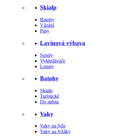
Skialp
Batohy
Vázání
Pásy
Lavinová výbava
Sondy
Vyhledávače
Lopaty
Batohy
Skialp
Turistické
Do města
Vaky
Vaky na lyže
Vaky na lyžáky