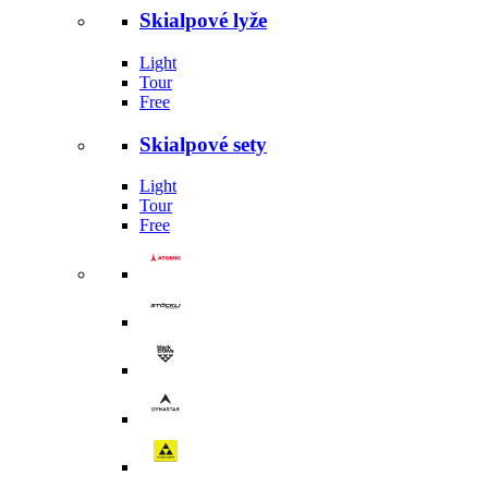
Skialpové lyže
Light
Tour
Free
Skialpové sety
Light
Tour
Free