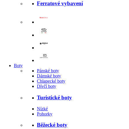
Ferratové vybavení
Boty
Pánské boty
Dámské boty
Chlapecké boty
Dívčí boty
Turistické boty
Nízké
Pohorky
Běžecké boty