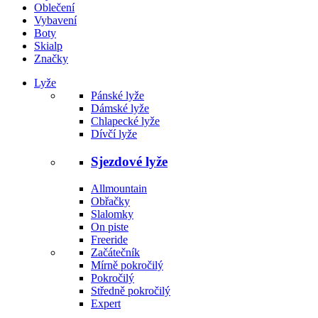
Oblečení
Vybavení
Boty
Skialp
Značky
Lyže
Pánské lyže
Dámské lyže
Chlapecké lyže
Dívčí lyže
Sjezdové lyže
Allmountain
Obřačky
Slalomky
On piste
Freeride
Začátečník
Mírně pokročilý
Pokročilý
Středně pokročilý
Expert