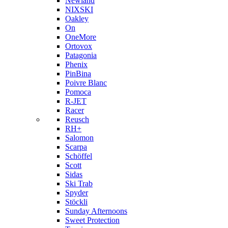
Newland
NIXSKI
Oakley
On
OneMore
Ortovox
Patagonia
Phenix
PinBina
Poivre Blanc
Pomoca
R-JET
Racer
Reusch
RH+
Salomon
Scarpa
Schöffel
Scott
Sidas
Ski Trab
Spyder
Stöckli
Sunday Afternoons
Sweet Protection