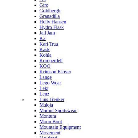
Giro
Goldbergh
Granadilla
Helly Hansen
Hydro Flask
Jail Jam
K2
Kari Traa
Kask
Kohla
Komperdell
KOO
Krimson Klover
Lange
Lego Wear
Leki
Lenz
Luis Trenker
Maloja
Martini Sportswear
Montura
Moon Boot
Mountain Equipment
Movement