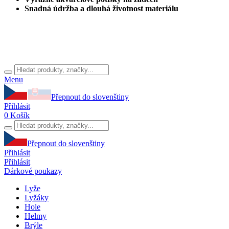
Snadná údržba a dlouhá životnost materiálu
Menu
Přepnout do slovenštiny
Přihlásit
0
Košík
Přepnout do slovenštiny
Přihlásit
Přihlásit
Dárkové poukazy
Lyže
Lyžáky
Hole
Helmy
Brýle