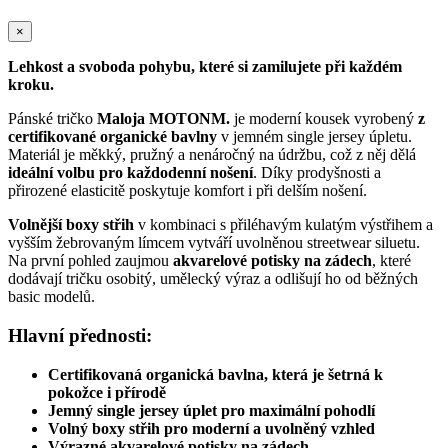
×
Lehkost a svoboda pohybu, které si zamilujete při každém
kroku.
Pánské tričko
Maloja MOTONM.
je moderní kousek vyrobený
z
certifikované organické bavlny
v jemném single jersey úpletu.
Materiál je měkký, pružný a nenáročný na údržbu, což z něj dělá
ideální volbu pro každodenní nošení
. Díky prodyšnosti a
přirozené elasticitě poskytuje komfort i při delším nošení.
Volnější boxy střih
v kombinaci s přiléhavým kulatým výstřihem a
vyšším žebrovaným límcem vytváří uvolněnou streetwear siluetu.
Na první pohled zaujmou
akvarelové potisky na zádech
, které
dodávají tričku osobitý, umělecký výraz a odlišují ho od běžných
basic modelů.
Hlavní přednosti:
Certifikovaná organická bavlna, která je šetrná k
pokožce i přírodě
Jemný single jersey úplet pro maximální pohodlí
Volný boxy střih pro moderní a uvolněný vzhled
Výrazné akvarelové potisky na zádech