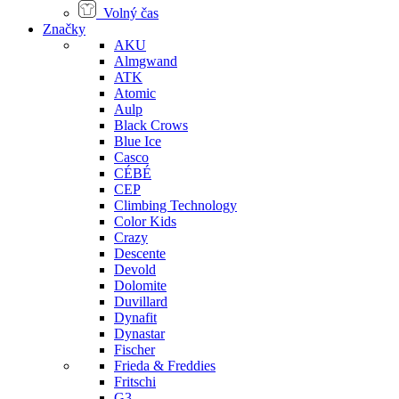
Volný čas
Značky
AKU
Almgwand
ATK
Atomic
Aulp
Black Crows
Blue Ice
Casco
CÉBÉ
CEP
Climbing Technology
Color Kids
Crazy
Descente
Devold
Dolomite
Duvillard
Dynafit
Dynastar
Fischer
Frieda & Freddies
Fritschi
G3