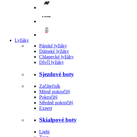
Lyžáky
Pánské lyžáky
Dámské lyžáky
Chlapecké lyžáky
Dívčí lyžáky
Sjezdové boty
Začátečník
Mírně pokročilý
Pokročilý
Středně pokročilý
Expert
Skialpové boty
Light