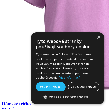
×
Tyto webové stránky
používají soubory cookie.
Tyto webové stránky používají soubory
cookie ke zlepšení uživatelského zážitku.
Používáním našich webových stránek
souhlasíte se všemi soubory cookie v
souladu s našimi zásadami používání
souborů cookie.
Více informací
VŠE PŘIJMOUT
VŠE ODMÍTNOUT
ZOBRAZIT PODROBNOSTI
Dámské tričko
NEZBYTNĚ NUTNÉ SOUBORY