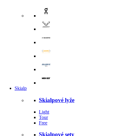
Skialp
Skialpové lyže
Light
Tour
Free
Skialpové sety