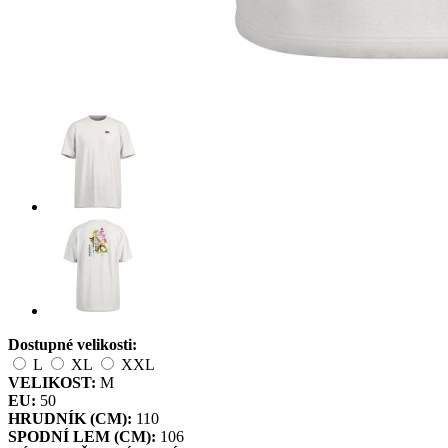
Dostupné velikosti:
L
XL
XXL
VELIKOST:
M
EU:
50
HRUDNÍK (CM):
110
SPODNÍ LEM (CM):
106