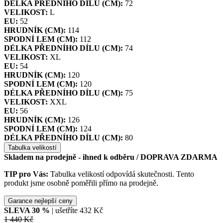
DÉLKA PŘEDNÍHO DÍLU (CM):
72
VELIKOST:
L
EU:
52
HRUDNÍK (CM):
114
SPODNÍ LEM (CM):
112
DÉLKA PŘEDNÍHO DÍLU (CM):
74
VELIKOST:
XL
EU:
54
HRUDNÍK (CM):
120
SPODNÍ LEM (CM):
120
DÉLKA PŘEDNÍHO DÍLU (CM):
75
VELIKOST:
XXL
EU:
56
HRUDNÍK (CM):
126
SPODNÍ LEM (CM):
124
DÉLKA PŘEDNÍHO DÍLU (CM):
80
Tabulka velikostí
Skladem na prodejně - ihned k odběru
/ DOPRAVA ZDARMA
TIP pro Vás:
Tabulka velikostí odpovídá skutečnosti. Tento
produkt jsme osobně poměřili přímo na prodejně.
Garance nejlepší ceny
SLEVA
30
%
| ušetříte
432 Kč
1 440 Kč