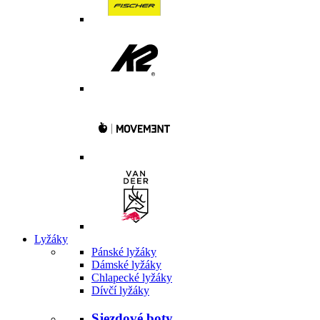
Lyžáky
Pánské lyžáky
Dámské lyžáky
Chlapecké lyžáky
Dívčí lyžáky
Sjezdové boty