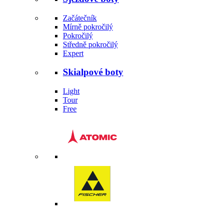
Začátečník
Mírně pokročilý
Pokročilý
Středně pokročilý
Expert
Skialpové boty
Light
Tour
Free