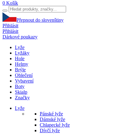
0
Košík
Přepnout do slovenštiny
Přihlásit
Přihlásit
Dárkové poukazy
Lyže
Lyžáky
Hole
Helmy
Brýle
Oblečení
Vybavení
Boty
Skialp
Značky
Lyže
Pánské lyže
Dámské lyže
Chlapecké lyže
Dívčí lyže