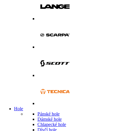
Hole
Pánské hole
Dámské hole
Chlapecké hole
Dívčí hole