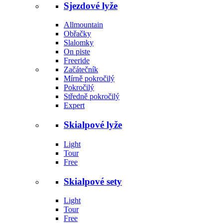
Sjezdové lyže
Allmountain
Obřačky
Slalomky
On piste
Freeride
Začátečník
Mírně pokročilý
Pokročilý
Středně pokročilý
Expert
Skialpové lyže
Light
Tour
Free
Skialpové sety
Light
Tour
Free